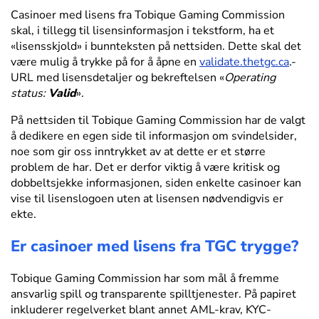
Casinoer med lisens fra Tobique Gaming Commission
skal, i tillegg til lisensinformasjon i tekstform, ha et
«lisensskjold» i bunnteksten på nettsiden. Dette skal det
være mulig å trykke på for å åpne en
validate.thetgc.ca
.-
URL med lisensdetaljer og bekreftelsen «
Operating
status:
Valid
».
På nettsiden til Tobique Gaming Commission har de valgt
å dedikere en egen side til informasjon om svindelsider,
noe som gir oss inntrykket av at dette er et større
problem de har. Det er derfor viktig å være kritisk og
dobbeltsjekke informasjonen, siden enkelte casinoer kan
vise til lisenslogoen uten at lisensen nødvendigvis er
ekte.
Er casinoer med lisens fra TGC trygge?
Tobique Gaming Commission har som mål å fremme
ansvarlig spill og transparente spilltjenester. På papiret
inkluderer regelverket blant annet AML-krav, KYC-