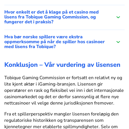
Hvor enkelt er det å klage på et casino med
lisens fra Tobique Gaming Commission, og
fungerer det i praksis?
Hva bør norske spillere være ekstra
oppmerksomme på når de spiller hos casinoer
med lisens fra Tobique?
Konklusjon – Vår vurdering av lisensen
Tobique Gaming Commission er fortsatt en relativt ny og
lite kjent aktør i iGaming-bransjen. Lisensen gir
operatører en rask og fleksibel vei inn i det internasjonale
casinomarkedet og det er derfor sannsynlig at flere nye
nettcasinoer vil velge denne jurisdiksjonen fremover.
Fra et spillerperspektiv mangler lisensen foreløpig den
regulatoriske historikken og transparensen som
kjennetegner mer etablerte spillmyndigheter. Selv om