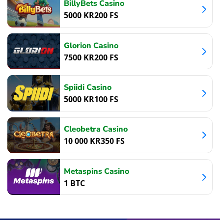
BillyBets Casino
5000
KR
200
FS
Glorion Casino
7500
KR
200
FS
Spiidi Casino
5000
KR
100
FS
Cleobetra Casino
10 000
KR
350
FS
Metaspins Casino
1 BTC