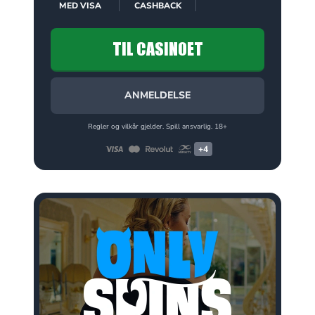
MED VISA
CASHBACK
TIL CASINOET
ANMELDELSE
Regler og vilkår gjelder. Spill ansvarlig. 18+
+4