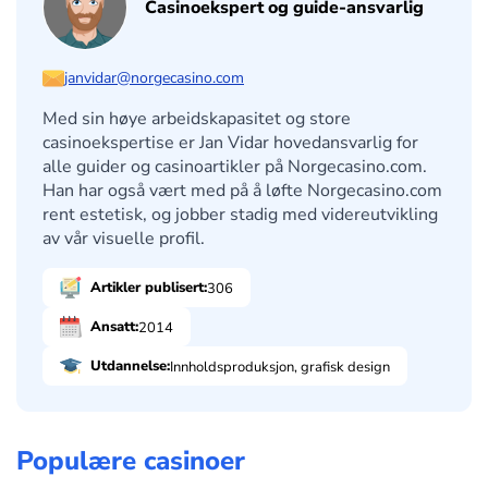
Casinoekspert og guide-ansvarlig
janvidar@norgecasino.com
Med sin høye arbeidskapasitet og store
casinoekspertise er Jan Vidar hovedansvarlig for
alle guider og casinoartikler på Norgecasino.com.
Han har også vært med på å løfte Norgecasino.com
rent estetisk, og jobber stadig med videreutvikling
av vår visuelle profil.
Artikler publisert:
306
Ansatt:
2014
Utdannelse:
Innholdsproduksjon, grafisk design
Populære casinoer