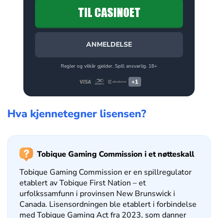
TIL CASINOET
ANMELDELSE
Regler og vilkår gjelder. Spill ansvarlig. 18+
+1
Hva kjennetegner lisensen?
Tobique Gaming Commission i et nøtteskall
Tobique Gaming Commission er en spillregulator
etablert av Tobique First Nation – et
urfolkssamfunn i provinsen New Brunswick i
Canada. Lisensordningen ble etablert i forbindelse
med Tobique Gaming Act fra 2023, som danner