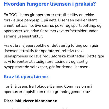
Hvordan fungerer lisensen i praksis?
En TGC-lisens gir operatører rett til å tilby en rekke
forskjellige pengespill på nett. Lisensen dekker blant
annet nettcasino, live casino, poker og sportsbetting, og
operatører kan drive flere merkevarer/nettsider under
samme lisensstruktur.
Fra et bransjeperspektiv er det særlig to ting som gjør
lisensen attraktiv for operatører: relativt rask
lisensprosess og lave regulatoriske kostnader. Dette gjør
at vi forventer at stadig flere casinoer, og særlig
nyoppstartede selskaper, går for denne lisensen.
Krav til operatørene
For å få lisens fra Tobique Gaming Commission må
operatører oppfylle en rekke grunnleggende krav.
Disse inkluderer blant annet: