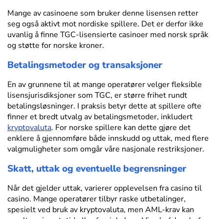
Mange av casinoene som bruker denne lisensen retter
seg også aktivt mot nordiske spillere. Det er derfor ikke
uvanlig å finne TGC-lisensierte casinoer med norsk språk
og støtte for norske kroner.
Betalingsmetoder og transaksjoner
En av grunnene til at mange operatører velger fleksible
lisensjurisdiksjoner som TGC, er større frihet rundt
betalingsløsninger. I praksis betyr dette at spillere ofte
finner et bredt utvalg av betalingsmetoder, inkludert
kryptovaluta
. For norske spillere kan dette gjøre det
enklere å gjennomføre både innskudd og uttak, med flere
valgmuligheter som omgår våre nasjonale restriksjoner.
Skatt, uttak og eventuelle begrensninger
Når det gjelder uttak, varierer opplevelsen fra casino til
casino. Mange operatører tilbyr raske utbetalinger,
spesielt ved bruk av kryptovaluta, men AML-krav kan