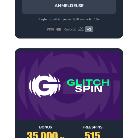
ANMELDELSE
Regler og vilkår gjelder. Spill ansvarlig. 18+
+1
BONUS
FREE SPINS
35 000
515