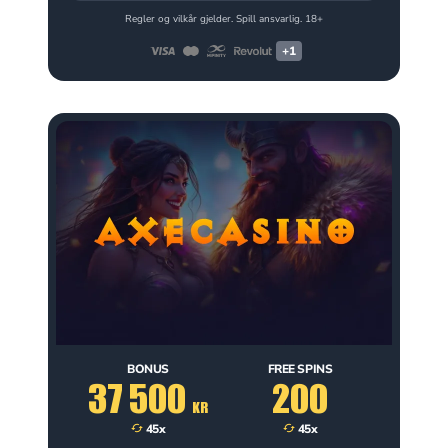
Regler og vilkår gjelder. Spill ansvarlig. 18+
+1
BONUS
FREE SPINS
37 500
200
KR
45x
45x