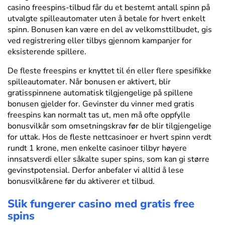
casino freespins-tilbud får du et bestemt antall spinn på
utvalgte spilleautomater uten å betale for hvert enkelt
spinn. Bonusen kan være en del av velkomsttilbudet, gis
ved registrering eller tilbys gjennom kampanjer for
eksisterende spillere.
De fleste freespins er knyttet til én eller flere spesifikke
spilleautomater. Når bonusen er aktivert, blir
gratisspinnene automatisk tilgjengelige på spillene
bonusen gjelder for. Gevinster du vinner med gratis
freespins kan normalt tas ut, men må ofte oppfylle
bonusvilkår som omsetningskrav før de blir tilgjengelige
for uttak. Hos de fleste nettcasinoer er hvert spinn verdt
rundt 1 krone, men enkelte casinoer tilbyr høyere
innsatsverdi eller såkalte super spins, som kan gi større
gevinstpotensial. Derfor anbefaler vi alltid å lese
bonusvilkårene før du aktiverer et tilbud.
Slik fungerer casino med gratis free
spins