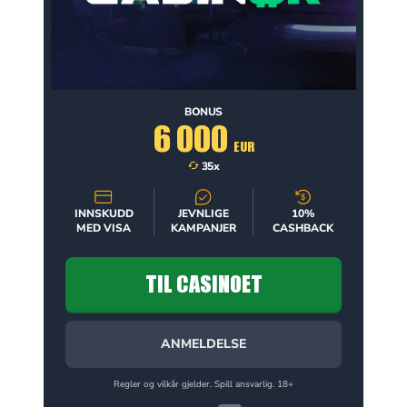
BONUS
6 000
EUR
35x
INNSKUDD
JEVNLIGE
10%
MED VISA
KAMPANJER
CASHBACK
TIL CASINOET
ANMELDELSE
Regler og vilkår gjelder. Spill ansvarlig. 18+