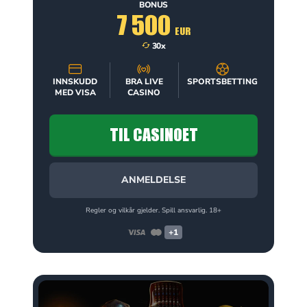
BONUS
7 500
EUR
30x
INNSKUDD
BRA LIVE
SPORTSBETTING
MED VISA
CASINO
TIL CASINOET
ANMELDELSE
Regler og vilkår gjelder. Spill ansvarlig. 18+
+1