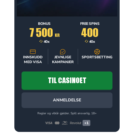
BONUS
FREE SPINS
7 500
400
KR
40x
40x
INNSKUDD
JEVNLIGE
SPORTSBETTING
MED VISA
KAMPANJER
TIL CASINOET
ANMELDELSE
Regler og vilkår gjelder. Spill ansvarlig. 18+
+1