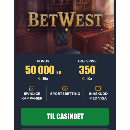
BONUS
FREE SPINS
50 000
350
KR
35x
40x
JEVNLIGE
SPORTSBETTING
INNSKUDD
KAMPANJER
MED VISA
TIL CASINOET