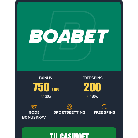
BONUS
FREE SPINS
750
200
EUR
30x
30x
GODE
SPORTSBETTING
FREE SPINS
BONUSKRAV
TIL CASINOET