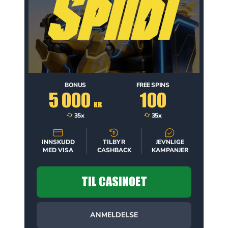
BONUS
FREE SPINS
5 000
100
KR
35x
35x
INNSKUDD
TILBYR
JEVNLIGE
MED VISA
CASHBACK
KAMPANJER
TIL CASINOET
ANMELDELSE