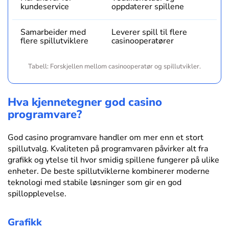
kundeservice
oppdaterer spillene
Samarbeider med
Leverer spill til flere
flere spillutviklere
casinooperatører
Tabell: Forskjellen mellom casinooperatør og spillutvikler.
Hva kjennetegner god casino
programvare?
God casino programvare handler om mer enn et stort
spillutvalg. Kvaliteten på programvaren påvirker alt fra
grafikk og ytelse til hvor smidig spillene fungerer på ulike
enheter. De beste spillutviklerne kombinerer moderne
teknologi med stabile løsninger som gir en god
spillopplevelse.
Grafikk