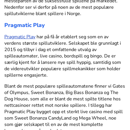
mesteparten av de suksessfulle spillene på markedet.
Nedenfor ser vi derfor på noen av de mest populære
spillutviklerne blant spillere i Norge.
Pragmatic Play
Pragmatic Play
har på få år etablert seg som en av
verdens største spillutviklere. Selskapet ble grunnlagt i
2015 og tilbyr i dag et omfattende utvalg av
spilleautomater, live casino, bordspill og bingo. De er
særlig kjent for å lansere nye spill hyppig, samtidig som
de videreutvikler populære spillmekanikker som holder
spillerne engasjerte.
Blant de mest populære spilleautomatene finner vi Gates
of Olympus, Sweet Bonanza, Big Bass Bonanza og The
Dog House, som alle er blant de mest spilte titlene hos
nettcasinoer rettet mot norske spillere. I tillegg har
Pragmatic Play bygget opp et sterkt live casino med spill
som Sweet Bonanza CandyLand og Mega Wheel, noe
som gjør selskapet til en av de mest komplette