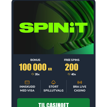
BONUS
FREE SPINS
100 000
200
KR
35x
40x
INNSKUDD
STORT
BRA LIVE
MED VISA
SPILLUTVALG
CASINO
TIL CASINOET