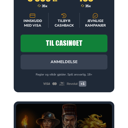
35x
35x
INNSKUDD
TILBYR
JEVNLIGE
MED VISA
CASHBACK
KAMPANJER
TIL CASINOET
ANMELDELSE
Regler og vilkår gjelder. Spill ansvarlig. 18+
+1