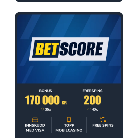
BONUS
FREE SPINS
170 000
200
KR
35x
40x
INNSKUDD
TOPP
FREE SPINS
MED VISA
MOBILCASINO