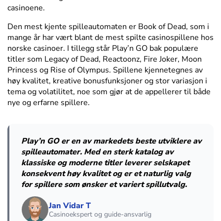
casinoene.
Den mest kjente spilleautomaten er Book of Dead, som i
mange år har vært blant de mest spilte casinospillene hos
norske casinoer. I tillegg står Play’n GO bak populære
titler som Legacy of Dead, Reactoonz, Fire Joker, Moon
Princess og Rise of Olympus. Spillene kjennetegnes av
høy kvalitet, kreative bonusfunksjoner og stor variasjon i
tema og volatilitet, noe som gjør at de appellerer til både
nye og erfarne spillere.
Play’n GO er en av markedets beste utviklere av
spilleautomater. Med en sterk katalog av
klassiske og moderne titler leverer selskapet
konsekvent høy kvalitet og er et naturlig valg
for spillere som ønsker et variert spillutvalg.
Jan Vidar T
Casinoekspert og guide-ansvarlig