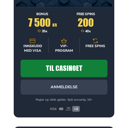
BONUS
FREE SPINS
7 500
200
KR
35x
40x
INNSKUDD
VIP-
FREE SPINS
MED VISA
PROGRAM
TIL CASINOET
ANMELDELSE
Regler og vilkår gjelder. Spill ansvarlig. 18+
+2