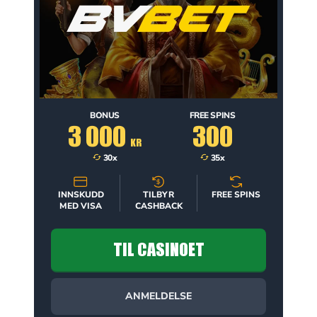
BONUS
FREE SPINS
3 000
300
KR
30x
35x
INNSKUDD
TILBYR
FREE SPINS
MED VISA
CASHBACK
TIL CASINOET
ANMELDELSE