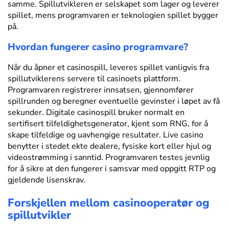
samme. Spillutvikleren er selskapet som lager og leverer
spillet, mens programvaren er teknologien spillet bygger
på.
Hvordan fungerer casino programvare?
Når du åpner et casinospill, leveres spillet vanligvis fra
spillutviklerens servere til casinoets plattform.
Programvaren registrerer innsatsen, gjennomfører
spillrunden og beregner eventuelle gevinster i løpet av få
sekunder. Digitale casinospill bruker normalt en
sertifisert tilfeldighetsgenerator, kjent som RNG, for å
skape tilfeldige og uavhengige resultater. Live casino
benytter i stedet ekte dealere, fysiske kort eller hjul og
videostrømming i sanntid. Programvaren testes jevnlig
for å sikre at den fungerer i samsvar med oppgitt RTP og
gjeldende lisenskrav.
Forskjellen mellom casinooperatør og
spillutvikler