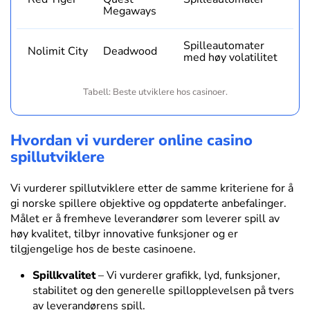
Megaways
Spilleautomater
Nolimit City
Deadwood
med høy volatilitet
Tabell: Beste utviklere hos casinoer.
Hvordan vi vurderer online casino
spillutviklere
Vi vurderer spillutviklere etter de samme kriteriene for å
gi norske spillere objektive og oppdaterte anbefalinger.
Målet er å fremheve leverandører som leverer spill av
høy kvalitet, tilbyr innovative funksjoner og er
tilgjengelige hos de beste casinoene.
Spillkvalitet
– Vi vurderer grafikk, lyd, funksjoner,
stabilitet og den generelle spillopplevelsen på tvers
av leverandørens spill.