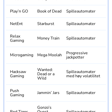
Play’n GO
Book of Dead
Spilleautomater
NetEnt
Starburst
Spilleautomater
Relax
Money Train
Spilleautomater
Gaming
Progressive
Microgaming
Mega Moolah
jackpotter
Wanted:
Hacksaw
Spilleautomater
Dead or a
Gaming
med høy volatilitet
Wild
Push
Jammin’ Jars
Spilleautomater
Gaming
Gonzo’s
Red Tiger
Quest
Spilleautomater