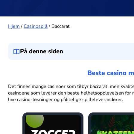
Hjem
/
Casinospill
/
Baccarat
På denne siden
Beste casino m
Det finnes mange casinoer som tilbyr baccarat, men kvalite
casinoene som leverer den beste helhetsopplevelsen for nors
live casino-løsninger og pålitelige spilleleverandører.