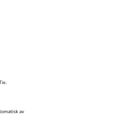
ie.
utomatisk av