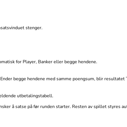
nnsatsvinduet stenger.
omatisk for Player, Banker eller begge hendene.
Ender begge hendene med samme poengsum, blir resultatet T
eldende utbetalingstabell.
nsker å satse på før runden starter. Resten av spillet styres a