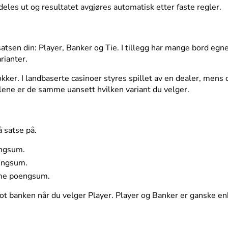
deles ut og resultatet avgjøres automatisk etter faste regler.
satsen din: Player, Banker og Tie. I tillegg har mange bord egne 
rianter.
kker. I landbaserte casinoer styres spillet av en dealer, mens 
eglene er de samme uansett hvilken variant du velger.
 satse på.
engsum.
oengsum.
mme poengsum.
mot banken når du velger Player. Player og Banker er ganske e