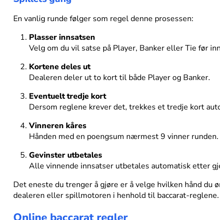
En vanlig runde følger som regel denne prosessen:
Plasser innsatsen
Velg om du vil satse på Player, Banker eller Tie før i
Kortene deles ut
Dealeren deler ut to kort til både Player og Banker.
Eventuelt tredje kort
Dersom reglene krever det, trekkes et tredje kort aut
Vinneren kåres
Hånden med en poengsum nærmest 9 vinner runden. 
Gevinster utbetales
Alle vinnende innsatser utbetales automatisk etter gj
Det eneste du trenger å gjøre er å velge hvilken hånd du ø
dealeren eller spillmotoren i henhold til baccarat-reglene.
Online baccarat regler