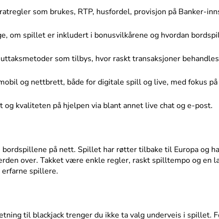
ratregler som brukes, RTP, husfordel, provisjon på Banker-in
e, om spillet er inkludert i bonusvilkårene og hvordan bordspil
 uttaksmetoder som tilbys, hvor raskt transaksjoner behandles
obil og nettbrett, både for digitale spill og live, med fokus på
t og kvaliteten på hjelpen via blant annet live chat og e-post.
ordspillene på nett. Spillet har røtter tilbake til Europa og har
erden over. Takket være enkle regler, raskt spilltempo og en l
erfarne spillere.
ning til blackjack trenger du ikke ta valg underveis i spillet. 