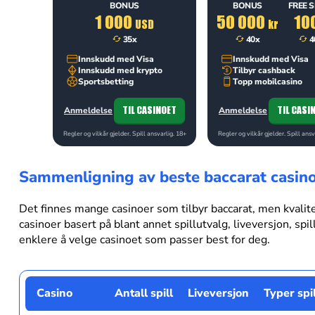
BONUS
BONUS
FREE 
1 000
50 000
10
USD
kr
35x
40x
4
Innskudd med Visa
Innskudd med Visa
Innskudd med krypto
Tilbyr cashback
Sportsbetting
Topp mobilcasino
TIL CASINOET
TIL CASI
Anmeldelse
Anmeldelse
Regler og vilkår gjelder. Spill ansvarlig. 18+
Regler og vilkår gjelder. Spill ansv
Sammenligning av beste baccarat casino
Det finnes mange casinoer som tilbyr baccarat, men kvalit
casinoer basert på blant annet spillutvalg, liveversjon, s
enklere å velge casinoet som passer best for deg.
Casino
Antall spill
Liveversjon
Typer spil