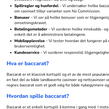
Spillregler og husfordel
– Vi undersøker hvilke bacca
om casinoet tilbyr varianter som No Commission.
Bonuser
– Vi ser på hvilke bonuser som er tilgjengelig
omsetningskravet.
Betalingsmetoder
– Vi vurderer hvilke innskudds- og
enkelt det er å administrere betalingene.
Mobilopplevelse
– Vi tester hvordan det fungerer på m
brukervennlighet.
Kundeservice
– Vi vurderer responstid, tilgjengelighe
Hva er baccarat?
Baccarat er et klassisk kortspill og et av de mest populære b
en fast del av både landbaserte casinoer og nettcasinoer v
regnes baccarat som et godt valg for både nybegynnere og 
Hvordan spille baccarat?
Baccarat er et enkelt kortspill å komme i gang med. I motset