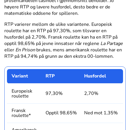
prosentandelen casinoet i gjennomsnitt beholder. Jo
høyere RTP og lavere husfordel, desto bedre er de
matematiske oddsene for spilleren.
RTP varierer mellom de ulike variantene. Europeisk
roulette har en RTP på 97,30%, som tilsvarer en
husfordel på 2,70%. Fransk roulette kan ha en RTP på
opptil 98,65% på jevne innsatser når reglene
La Partage
eller
En Prison
brukes, mens amerikansk roulette har en
RTP på 94,74% på grunn av den ekstra 00-lommen.
Variant
RTP
Husfordel
Europeisk
97,30%
2,70%
roulette
Fransk
Opptil 98,65%
Ned mot 1,35%
roulette*