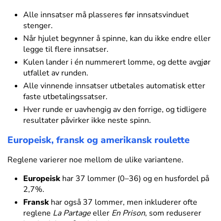
Alle innsatser må plasseres før innsatsvinduet
stenger.
Når hjulet begynner å spinne, kan du ikke endre eller
legge til flere innsatser.
Kulen lander i én nummerert lomme, og dette avgjør
utfallet av runden.
Alle vinnende innsatser utbetales automatisk etter
faste utbetalingssatser.
Hver runde er uavhengig av den forrige, og tidligere
resultater påvirker ikke neste spinn.
Europeisk, fransk og amerikansk roulette
Reglene varierer noe mellom de ulike variantene.
Europeisk
har 37 lommer (0–36) og en husfordel på
2,7%.
Fransk
har også 37 lommer, men inkluderer ofte
reglene
La Partage
eller
En Prison
, som reduserer