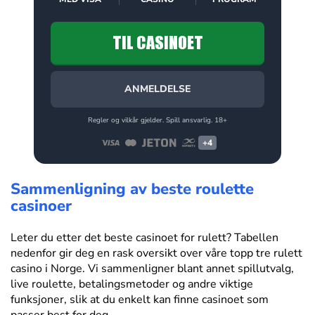
TIL CASINOET
ANMELDELSE
Regler og vilkår gjelder. Spill ansvarlig. 18+
+4
Sammenligning av beste roulette
casinoer
Leter du etter det beste casinoet for rulett? Tabellen
nedenfor gir deg en rask oversikt over våre topp tre rulett
casino i Norge. Vi sammenligner blant annet spillutvalg,
live roulette, betalingsmetoder og andre viktige
funksjoner, slik at du enkelt kan finne casinoet som