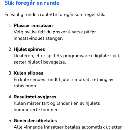
Slik foregår en runde
En vanlig runde i roulette foregår som regel slik:
Plasser innsatsen
Velg hvilke felt du ønsker å satse på før
innsatsvinduet stenger.
Hjulet spinnes
Dealeren, eller spillets programvare i digitale spill,
setter hjulet i bevegelse.
Kulen slippes
En kule sendes rundt hjulet i motsatt retning av
rotasjonen.
Resultatet avgjøres
Kulen mister fart og lander i én av hjulets
nummererte lommer.
Gevinster utbetales
Alle vinnende innsatser betales automatisk ut etter