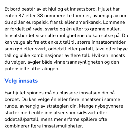
Et bord består av et hjul og et innsatsbord. Hjulet har
enten 37 eller 38 nummererte lommer, avhengig av om
du spiller europeisk, fransk eller amerikansk. Lommene
er fordelt på røde, svarte og én eller to grønne nuller.
Innsatsbordet viser alle mulighetene du kan satse på. Du
kan velge alt fra ett enkelt tall til større innsatsområder
som rød eller svart, oddetall eller partall, lave eller høye
tall og ulike kombinasjoner av flere tall. Hvilken innsats
du velger, avgjør både vinnersannsynligheten og den
potensielle utbetalingen.
Velg innsats
Før hjulet spinnes må du plassere innsatsen din på
bordet. Du kan velge én eller flere innsatser i samme
runde, avhengig av strategien din. Mange nybegynnere
starter med enkle innsatser som rød/svart eller
oddetall/partall, mens mer erfarne spillere ofte
kombinerer flere innsatsmuligheter.