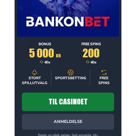
BONUS
FREE SPINS
5 000
200
KR
40x
40x
STORT
SPORTSBETTING
FREE
SPILLUTVALG
SPINS
TIL CASINOET
ANMELDELSE
Regler og vilkår gjelder. Spill ansvarlig. 18+