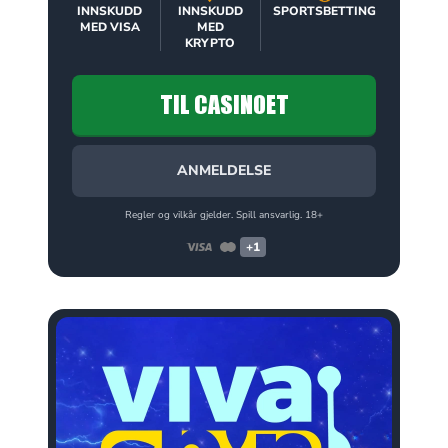
INNSKUDD
INNSKUDD
SPORTSBETTING
MED VISA
MED
KRYPTO
TIL CASINOET
ANMELDELSE
Regler og vilkår gjelder. Spill ansvarlig. 18+
+1