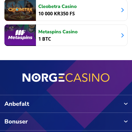
Cleobetra Casino
10 000
KR
350
FS
Metaspins Casino
1 BTC
Anbefalt
Bonuser