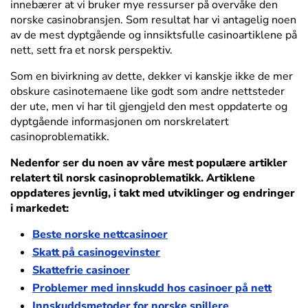
innebærer at vi bruker mye ressurser på overvåke den
norske casinobransjen. Som resultat har vi antagelig noen
av de mest dyptgående og innsiktsfulle casinoartiklene på
nett, sett fra et norsk perspektiv.
Som en bivirkning av dette, dekker vi kanskje ikke de mer
obskure casinotemaene like godt som andre nettsteder
der ute, men vi har til gjengjeld den mest oppdaterte og
dyptgående informasjonen om norskrelatert
casinoproblematikk.
Nedenfor ser du noen av våre mest populære artikler
relatert til norsk casinoproblematikk. Artiklene
oppdateres jevnlig, i takt med utviklinger og endringer
i markedet:
Beste norske nettcasinoer
Skatt på casinogevinster
Skattefrie casinoer
Problemer med innskudd hos casinoer på nett
Innskuddsmetoder for norske spillere