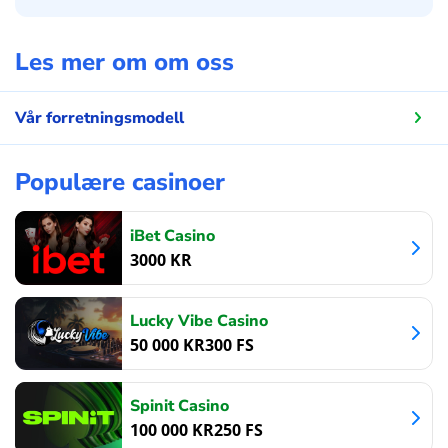
Les mer om om oss
Vår forretningsmodell
Populære casinoer
iBet Casino
3000
KR
Lucky Vibe Casino
50 000
KR
300
FS
Spinit Casino
100 000
KR
250
FS