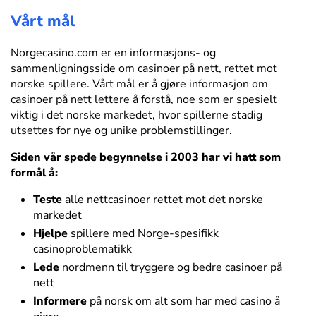
Vårt mål
Norgecasino.com er en informasjons- og
sammenligningsside om casinoer på nett, rettet mot
norske spillere. Vårt mål er å gjøre informasjon om
casinoer på nett lettere å forstå, noe som er spesielt
viktig i det norske markedet, hvor spillerne stadig
utsettes for nye og unike problemstillinger.
Siden vår spede begynnelse i 2003 har vi hatt som
formål å:
Teste
alle nettcasinoer rettet mot det norske
markedet
Hjelpe
spillere med Norge-spesifikk
casinoproblematikk
Lede
nordmenn til tryggere og bedre casinoer på
nett
Informere
på norsk om alt som har med casino å