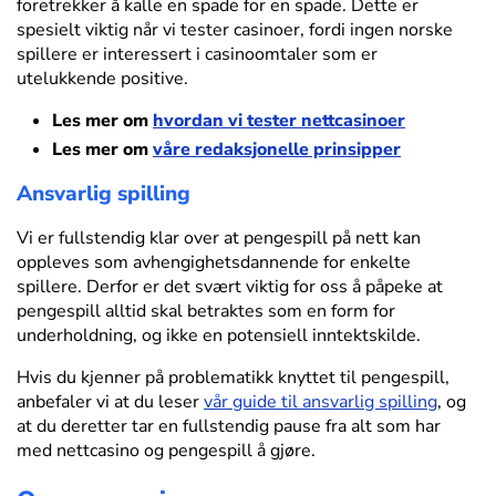
foretrekker å kalle en spade for en spade. Dette er
spesielt viktig når vi tester casinoer, fordi ingen norske
spillere er interessert i casinoomtaler som er
utelukkende positive.
Les mer om
hvordan vi tester nettcasinoer
Les mer om
våre redaksjonelle prinsipper
Ansvarlig spilling
Vi er fullstendig klar over at pengespill på nett kan
oppleves som avhengighetsdannende for enkelte
spillere. Derfor er det svært viktig for oss å påpeke at
pengespill alltid skal betraktes som en form for
underholdning, og ikke en potensiell inntektskilde.
Hvis du kjenner på problematikk knyttet til pengespill,
anbefaler vi at du leser
vår guide til ansvarlig spilling
, og
at du deretter tar en fullstendig pause fra alt som har
med nettcasino og pengespill å gjøre.