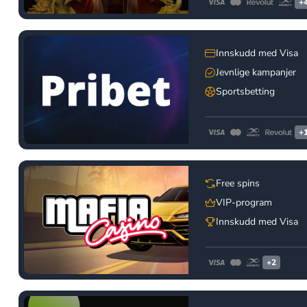
+
Innskudd med Visa
Jevnlige kampanjer
Sportsbetting
+
Free spins
VIP-program
Innskudd med Visa
+2