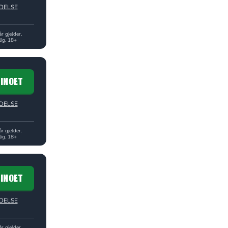
DELSE
r gjelder.
lig. 18+
SINOET
DELSE
r gjelder.
lig. 18+
SINOET
DELSE
r gjelder.