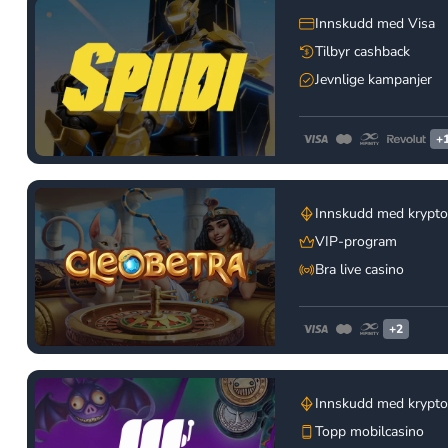
Innskudd med Visa
Tilbyr cashback
Jevnlige kampanjer
+
Innskudd med krypto
VIP-program
Bra live casino
+2
Innskudd med krypto
Topp mobilcasino