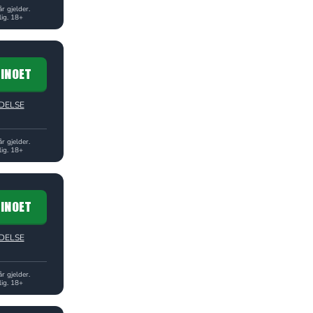
r gjelder.
lig. 18+
SINOET
DELSE
r gjelder.
lig. 18+
SINOET
DELSE
r gjelder.
lig. 18+