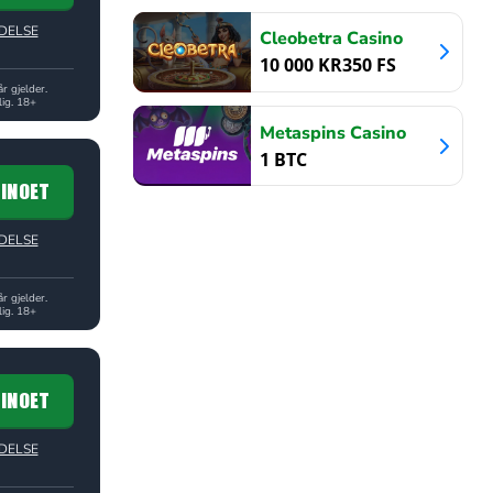
DELSE
Cleobetra Casino
10 000
KR
350
FS
r gjelder.
lig. 18+
Metaspins Casino
1 BTC
SINOET
DELSE
r gjelder.
lig. 18+
SINOET
DELSE