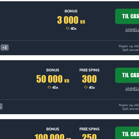
BONUS
TIL CA
3 000
KR
40x
ANMEL
Regler og vilkå
+2
Spill ansvar
BONUS
FREE SPINS
TIL CA
50 000
300
KR
40x
40x
ANMEL
Regler og vilkå
1
Spill ansvar
BONUS
FREE SPINS
TIL CA
100 000
250