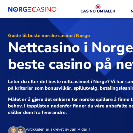
CASINO OMTALER
Guide til beste norske casino i Norge
Nettcasino i Norg
beste casino på ne
Leter du etter det beste nettcasinoet i Norge? Vi har s
på kriterier som bonusvilkår, spillutvalg, betalingsløs
Målet er å gjøre det enklere for norske spillere å finne
behov. I topplisten nedenfor finner du våre anbefalte
skiller dem fra hverandre.
Artikkelen er skrevet av
Jan Vidar T