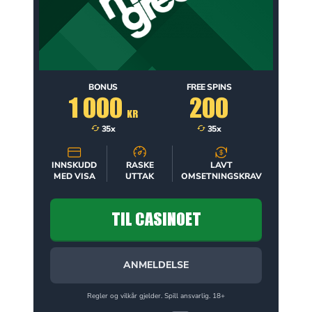
BONUS
FREE SPINS
1 000
200
KR
35x
35x
INNSKUDD
RASKE
LAVT
MED VISA
UTTAK
OMSETNINGSKRAV
TIL CASINOET
ANMELDELSE
Regler og vilkår gjelder. Spill ansvarlig. 18+