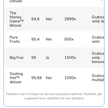
Deluxe
The
Money
Gratisspi
94,6
Nei
2899x
Game™
wild, bon
deluxe
Pure
Gratisspi
95,4
Nei
500x
Fruits
wild
Gratisspi
Big Five
95
Ja
1500x
wild,
bonusspi
Sizzling
Gratisspi
Hot™
95,66
Nei
1000x
multiplik
deluxe
Tabellen viser et knippe av de mest populære spillene. Nedenfor går
vi gjennom hver spilltittel litt mer detaljert.