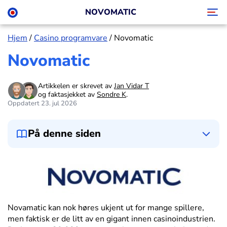
NOVOMATIC
Hjem
/
Casino programvare
/
Novomatic
Novomatic
Artikkelen er skrevet av
Jan Vidar T
og faktasjekket av
Sondre K
.
Oppdatert 23. jul 2026
På denne siden
Novamatic kan nok høres ukjent ut for mange spillere,
men faktisk er de litt av en gigant innen casinoindustrien.