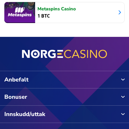
Metaspins Casino
1 BTC
Anbefalt
Bonuser
Innskudd/uttak