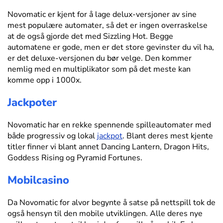
Novomatic er kjent for å lage delux-versjoner av sine
mest populære automater, så det er ingen overraskelse
at de også gjorde det med Sizzling Hot. Begge
automatene er gode, men er det store gevinster du vil ha,
er det deluxe-versjonen du bør velge. Den kommer
nemlig med en multiplikator som på det meste kan
komme opp i 1000x.
Jackpoter
Novomatic har en rekke spennende spilleautomater med
både progressiv og lokal
jackpot
. Blant deres mest kjente
titler finner vi blant annet Dancing Lantern, Dragon Hits,
Goddess Rising og Pyramid Fortunes.
Mobilcasino
Da Novomatic for alvor begynte å satse på nettspill tok de
også hensyn til den mobile utviklingen. Alle deres nye