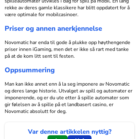
spilleautomater utvikles i dag for spill på mobil. En lang
rekke av deres gamle klassikere har blitt oppdatert for å
være optimale for mobilcasinoer.
Priser og annen anerkjennelse
Novomatic har enda til gode å plukke opp høythengende
priser innen iGaming, men det er ikke så rart med tanke
på at de kom litt sent til festen.
Oppsummering
Man kan ikke annet enn å la seg imponere av Novomatic
og deres lange historie. Utvalget av spill og automater er
imponerende, og er du ute etter å spille automater som
gir følelsen av å spille på et landbasert casino, er
Novomatic absolutt for deg.
Var denne artikkelen nyttig?