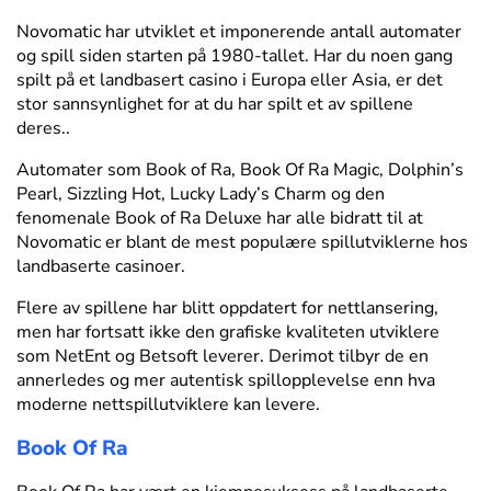
Novomatic har utviklet et imponerende antall automater
og spill siden starten på 1980-tallet. Har du noen gang
spilt på et landbasert casino i Europa eller Asia, er det
stor sannsynlighet for at du har spilt et av spillene
deres..
Automater som Book of Ra, Book Of Ra Magic, Dolphin’s
Pearl, Sizzling Hot, Lucky Lady’s Charm og den
fenomenale Book of Ra Deluxe har alle bidratt til at
Novomatic er blant de mest populære spillutviklerne hos
landbaserte casinoer.
Flere av spillene har blitt oppdatert for nettlansering,
men har fortsatt ikke den grafiske kvaliteten utviklere
som NetEnt og Betsoft leverer. Derimot tilbyr de en
annerledes og mer autentisk spillopplevelse enn hva
moderne nettspillutviklere kan levere.
Book Of Ra