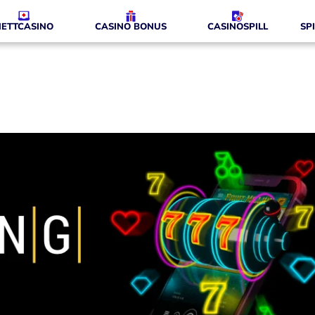
NETTCASINO
CASINO BONUS
CASINOSPILL
SP