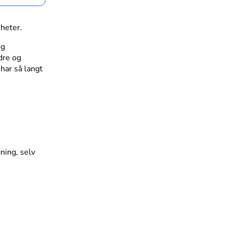
enheter.
og
dre og
har så langt
ning, selv