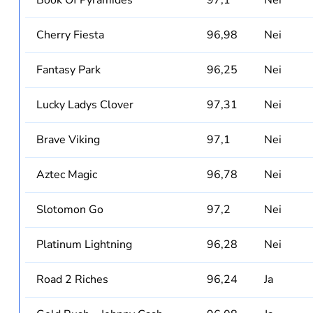
Book Of Pyramides
97,1
Nei
Cherry Fiesta
96,98
Nei
Fantasy Park
96,25
Nei
Lucky Ladys Clover
97,31
Nei
Brave Viking
97,1
Nei
Aztec Magic
96,78
Nei
Slotomon Go
97,2
Nei
Platinum Lightning
96,28
Nei
Road 2 Riches
96,24
Ja