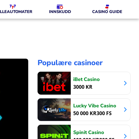
ILLEAUTOMATER
INNSKUDD
CASINO GUIDE
Populære casinoer
iBet Casino
3000
KR
Lucky Vibe Casino
50 000
KR
300
FS
Spinit Casino