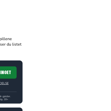
pillene
er du listet
SINOET
DELSE
r gjelder.
lig. 18+