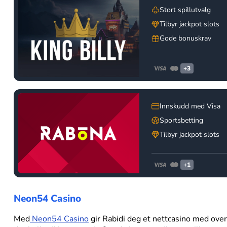
Stort spillutvalg
Tilbyr jackpot slots
Gode bonuskrav
+3
Innskudd med Visa
Sportsbetting
Tilbyr jackpot slots
+1
Neon54 Casino
Med
Neon54 Casino
gir Rabidi deg et nettcasino med over 4