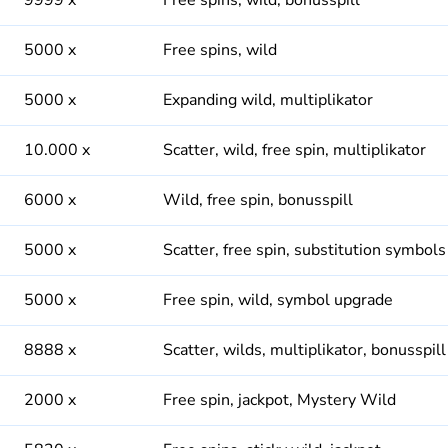
9999 x
Free spins, wild, bonusspill
5000 x
Free spins, wild
5000 x
Expanding wild, multiplikator
10.000 x
Scatter, wild, free spin, multiplikator
6000 x
Wild, free spin, bonusspill
5000 x
Scatter, free spin, substitution symbols
5000 x
Free spin, wild, symbol upgrade
8888 x
Scatter, wilds, multiplikator, bonusspill
2000 x
Free spin, jackpot, Mystery Wild