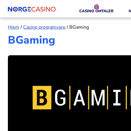
CASINO OMTALER
Hjem
/
Casino programvare
/
BGaming
BGaming