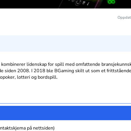
Oppdate
m kombinerer lidenskap for spill med omfattende bransjekunns
e siden 2008. I 2018 ble BGaming skilt ut som et frittstående
poker, lotteri og bordspill.
ontaktskjema på nettsiden)