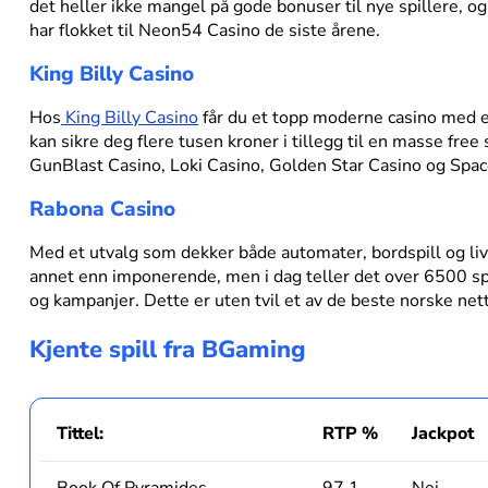
det heller ikke mangel på gode bonuser til nye spillere, o
har flokket til Neon54 Casino de siste årene.
King Billy Casino
Hos
King Billy Casino
får du et topp moderne casino med et
kan sikre deg flere tusen kroner i tillegg til en masse free
GunBlast Casino, Loki Casino, Golden Star Casino og Space 
Rabona Casino
Med et utvalg som dekker både automater, bordspill og liv
annet enn imponerende, men i dag teller det over 6500 spi
og kampanjer. Dette er uten tvil et av de beste norske nett
Kjente spill fra BGaming
Tittel:
RTP %
Jackpot