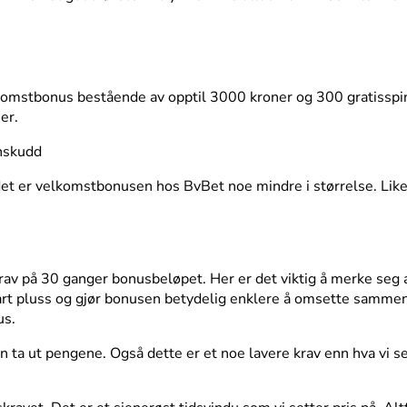
omstbonus bestående av opptil 3000 kroner og 300 gratisspin
er.
nnskudd
 er velkomstbonusen hos BvBet noe mindre i størrelse. Like
 på 30 ganger bonusbeløpet. Her er det viktig å merke seg a
lart pluss og gjør bonusen betydelig enklere å omsette samme
us.
n ta ut pengene. Også dette er et noe lavere krav enn hva vi 