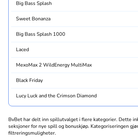
Big Bass Splash
Sweet Bonanza
Big Bass Splash 1000
Laced
MexoMax 2 WildEnergy MultiMax
Black Friday
Lucy Luck and the Crimson Diamond
BvBet har delt inn spillutvalget i flere kategorier. Dette
seksjoner for nye spill og bonuskjøp. Kategoriseringen gjø
filtreringsmuligheter.