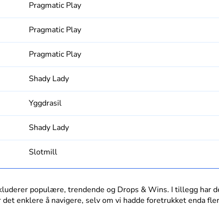
Pragmatic Play
Pragmatic Play
Pragmatic Play
Shady Lady
Yggdrasil
Shady Lady
Slotmill
 inkluderer populære, trendende og Drops & Wins. I tillegg har 
r det enklere å navigere, selv om vi hadde foretrukket enda fle