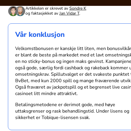
Artikkelen er skrevet av
Sondre K
og faktasjekket av
Jan Vidar T
.
Vår konklusjon
Velkomstbonusen er kanskje litt liten, men bonusvilkå
er blant de beste på markedet med et lavt omsetningsk
en no sticky-bonus og ingen maks gevinst. Kampanjene
også gode, særlig fordi cashback og rakeback kommer 
omsetningskrav. Spillutvalget er det svakeste punktet t
BvBet, med kun 2000 spill og mange fraværende utvik
Også fraværet av jackpotspill og et begrenset live casi
casinoet litt mindre attraktivt.
Betalingsmetodene er derimot gode, med høye
uttaksgrenser og rask behandlingstid. Under lisens og
sikkerhet er Tobique-lisensen svak.