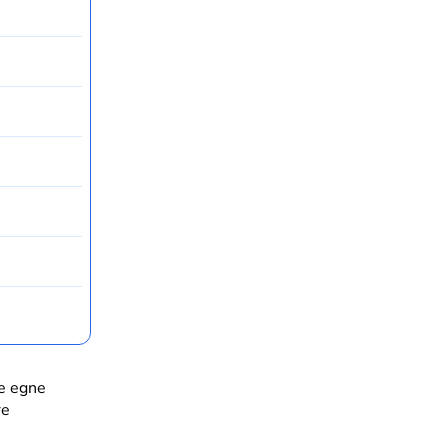
de egne
re