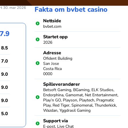
Fakta om bvbet casino
t 30. mar 2026
Nettside
bvbet.com
7.9
Startet opp
2026
8.5
Adresse
Ofident Building
7.0
San Jose
Costa Rica
9.0
0000
Spilleverandører
9.0
Betsoft Gaming, BGaming, ELK Studios,
Endorphina, Gamomat, Net Entertainment,
9.0
Play’n GO, Playson, Playtech, Pragmatic
Play, Red Tiger, Spinomenal, Thunderkick,
Wazdan, Yggdrasil Gaming
5.0
Support via
E-post, Live Chat