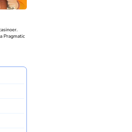
casinoer.
ra Pragmatic