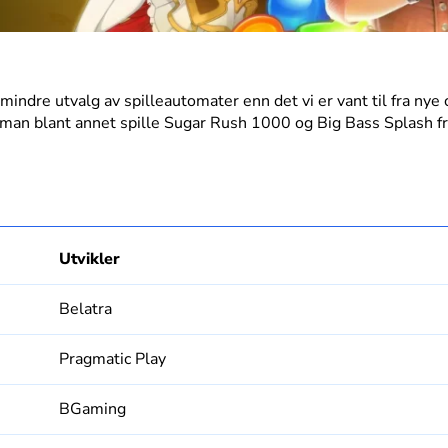
ndre utvalg av spilleautomater enn det vi er vant til fra nye 
kan man blant annet spille Sugar Rush 1000 og Big Bass Splash f
Utvikler
Belatra
Pragmatic Play
BGaming