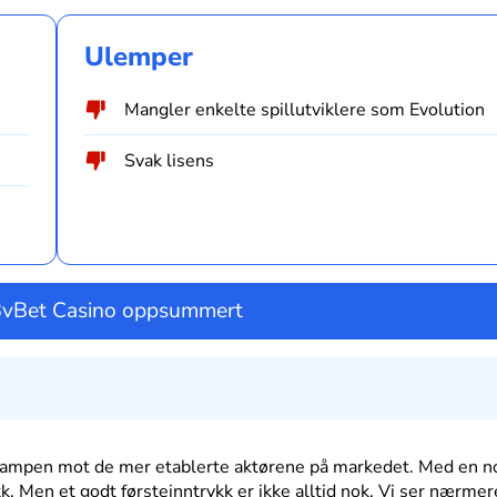
Ulemper
Mangler enkelte spillutviklere som Evolution
Svak lisens
vBet Casino oppsummert
 kampen mot de mer etablerte aktørene på markedet. Med en no
k. Men et godt førsteinntrykk er ikke alltid nok. Vi ser nærmer