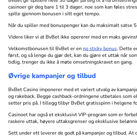
BvBet gir spillere hele 30 dager på seg til å nå omsetnings
casinoer gir deg bare 1 til 3 dager, noe som kan føles stre
spille gjennom bonusen i sitt eget tempo.
Når du spiller med bonuspenger kan du maksimalt satse 50
Videre liker vi at BvBet ikke opererer med en maks gevin
Velkomstbonusen til BvBet er en
no sticky bonus
. Dette e
først, og så lenge du gjør det, kan du gjøre et uttak når 
tidlig, trenger du ikke å møte omsetningskravet en gang.
Øvrige kampanjer og tilbud
BvBet Casino imponerer med et variert utvalg av kampanjer 
og rakeback. Begge cashback-ordningene utbetales som ekt
setter pris på. I tillegg tilbyr BvBet gratisspinn i helgene 
Casinoet har også et eksklusivt VIP-program som er forbeh
raskere uttak, høyere uttaksgrenser og eksklusive belønni
Sett under ett leverer de godt på kampanjer og tilbud. 