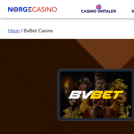
CASINO OMTALER
Hjem
/
BvBet Casino