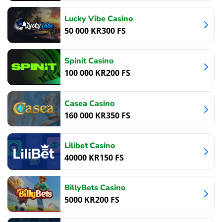
Lucky Vibe Casino
50 000
KR
300
FS
Spinit Casino
100 000
KR
200
FS
Casea Casino
160 000
KR
350
FS
Lilibet Casino
40000
KR
150
FS
BillyBets Casino
5000
KR
200
FS