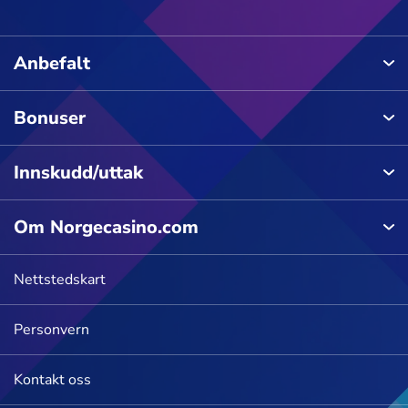
Anbefalt
Bonuser
Innskudd/uttak
Om Norgecasino.com
Nettstedskart
Personvern
Kontakt oss