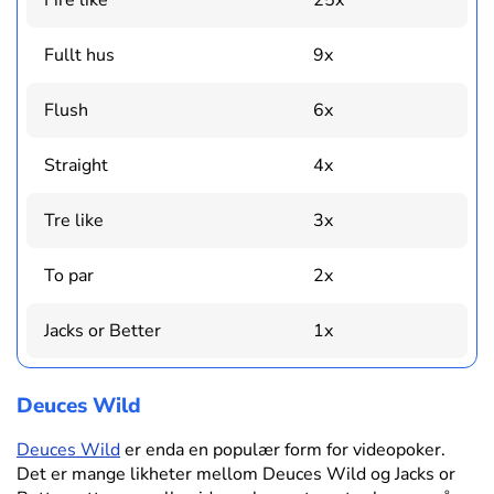
Fire like
25x
Fullt hus
9x
Flush
6x
Straight
4x
Tre like
3x
To par
2x
Jacks or Better
1x
Deuces Wild
Deuces Wild
er enda en populær form for videopoker.
Det er mange likheter mellom Deuces Wild og Jacks or