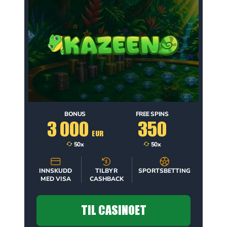
BONUS
FREE SPINS
3 000
350
EUR
50x
50x
INNSKUDD
TILBYR
SPORTSBETTING
MED VISA
CASHBACK
TIL CASINOET