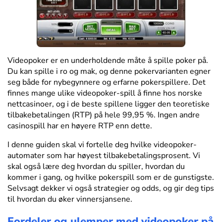
Videopoker er en underholdende måte å spille poker på.
Du kan spille i ro og mak, og denne pokervarianten egner
seg både for nybegynnere og erfarne pokerspillere. Det
finnes mange ulike videopoker-spill å finne hos norske
nettcasinoer, og i de beste spillene ligger den teoretiske
tilbakebetalingen (RTP) på hele 99,95 %. Ingen andre
casinospill har en høyere RTP enn dette.
I denne guiden skal vi fortelle deg hvilke videopoker-
automater som har høyest tilbakebetalingsprosent. Vi
skal også lære deg hvordan du spiller, hvordan du
kommer i gang, og hvilke pokerspill som er de gunstigste.
Selvsagt dekker vi også strategier og odds, og gir deg tips
til hvordan du øker vinnersjansene.
Fordeler og ulemper med videopoker på