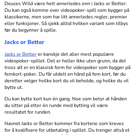
Deuces Wild være helt annerledes enn i Jacks or Better.
Du kan også komme over videopoker-spill som bygger på
klassikerne, men som har litt annerledes regler, premier
eller funksjoner. Så sjekk alltid hvilken variant som tilbys
før du begynner å spille.
Jacks or Better
Jacks or Better
er kanskje det aller mest populære
videopoker-spillet. Det er heller ikke uten grunn, da det
tross alt er en klassisk form for videopoker som bygger på
femkort-poker. Du får utdelt en hånd på fem kort, før du
deretter velger hvilke kort du vil beholde, og hvilke du vil
bytte ut.
Du kan bytte kort kun én gang. Noe som betyr at hånden
du sitter på etter én runde med bytting vil være
resultatet for runden.
Navnet Jacks or Better kommer fra kortene som kreves
for å kvalifisere for utbetaling i spillet. Du trenger altså et