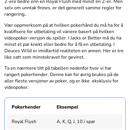
2-ere bedre enn en Royal Flush med minst én 2-er. Men
selv om unntak finnes, er det generelt samme regler for
rangering..
Vær oppmerksom på at hvilken pokerhånd du må ha for å
kvalifisere for utbetaling vil variere basert på hvilken
videopoker-versjon du spiller. I Jacks or Better må du ha
minst et par knekt eller bedre for å få en utbetaling. I
Deuces Wild er imidlertid realiteten en annen. Her er tre
like satt som minstekravet for gevinst.
Ta en nærmere titt på tabellen nedenfor hvor vi har
rangert pokerhender. Denne kan for øvrig brukes på de
aller fleste versjoner av poker, og er ikke eksklusiv for
videopoker.
Pokerhender
Eksempel
Royal Flush
A, K, Q, J, 10 i spar