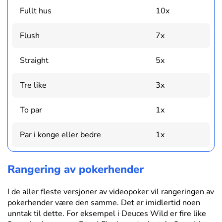
Fullt hus
10x
Flush
7x
Straight
5x
Tre like
3x
To par
1x
Par i konge eller bedre
1x
Rangering av pokerhender
I de aller fleste versjoner av videopoker vil rangeringen av
pokerhender være den samme. Det er imidlertid noen
unntak til dette. For eksempel i Deuces Wild er fire like