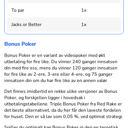
To par
1x
Jacks or Better
1x
Bonus Poker
Bonus Poker er en variant av videopoker med økt
utbetaling for fire like. Du vinner 240 ganger innsatsen
din med fire ess, mens du vinner 120 ganger innsatsen
for fire like av 2-ere, 3-ere eller 4-ere, og 75 ganger
innsatsen din om du har fire like av en annen valør
Det finnes imidlertid en rekke ulike versjoner av Bonus
Poker, og forskjellen ligger i hovedsak i
utbetalingstabellene. Triple Bonus Poker fra Red Rake er
det beste alternativet, da du her får den laveste fordelen
for huset. Den er så lav som 0,05 %, ved optimal strategi.
Spiller du optimalt kan Bonus Poker gi deg en teoretisk