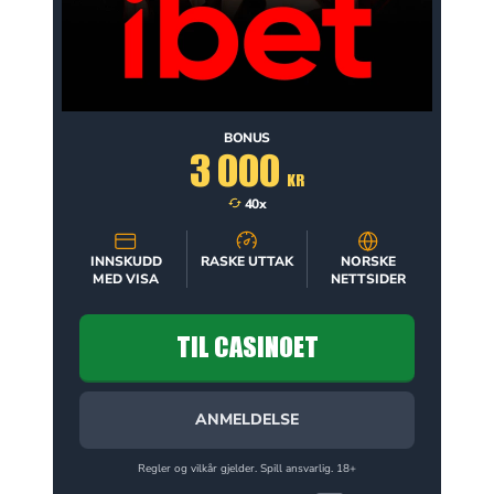
BONUS
3 000
KR
40x
INNSKUDD
RASKE UTTAK
NORSKE
MED VISA
NETTSIDER
TIL CASINOET
ANMELDELSE
Regler og vilkår gjelder. Spill ansvarlig. 18+