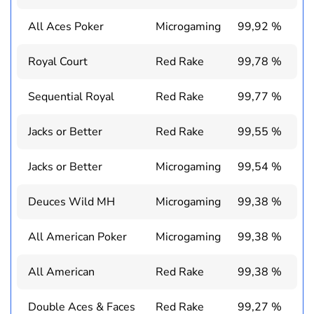
All Aces Poker
Microgaming
99,92 %
Royal Court
Red Rake
99,78 %
Sequential Royal
Red Rake
99,77 %
Jacks or Better
Red Rake
99,55 %
Jacks or Better
Microgaming
99,54 %
Deuces Wild MH
Microgaming
99,38 %
All American Poker
Microgaming
99,38 %
All American
Red Rake
99,38 %
Double Aces & Faces
Red Rake
99,27 %