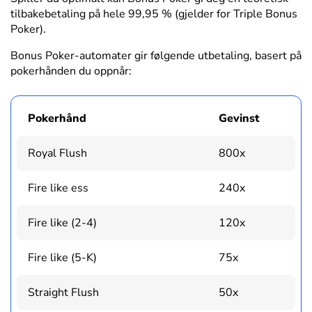
tilbakebetaling på hele 99,95 % (gjelder for Triple Bonus
Poker).
Bonus Poker-automater gir følgende utbetaling, basert på
pokerhånden du oppnår:
Pokerhånd
Gevinst
Royal Flush
800x
Fire like ess
240x
Fire like (2-4)
120x
Fire like (5-K)
75x
Straight Flush
50x