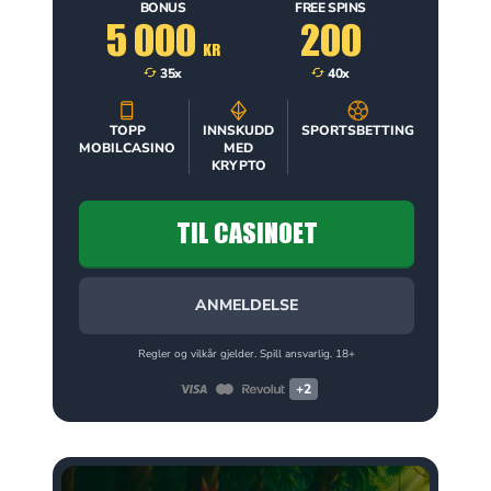
BONUS
FREE SPINS
5 000
200
KR
35x
40x
TOPP
INNSKUDD
SPORTSBETTING
MOBILCASINO
MED
KRYPTO
TIL CASINOET
ANMELDELSE
Regler og vilkår gjelder. Spill ansvarlig. 18+
+2