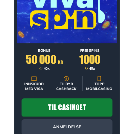
BONUS
FREE SPINS
50 000
1000
KR
40x
40x
INNSKUDD
TILBYR
TOPP
MED VISA
CASHBACK
MOBILCASINO
TIL CASINOET
ANMELDELSE