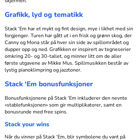
skjermen.
Grafikk, lyd og tematikk
Stack ‘Em har et mykt og fint design, mye i likhet med sin
forgjenger. Turen har gått ut i en frisk og grønn skog, der
Canny og Mona står på hver sin side av spillområdet og
dupper opp og ned. Grafikken er inspirert av tegneserier
omkring 20- og 30-tallet, og minner litt om de aller
første utgavene av Mikke Mus. Spillmusikken består av
lystig pianoklimpring og jazztoner.
Stack ‘Em bonusfunksjoner
Bonusfunksjonene på Stack ‘Em inkluderer den nevnte
«stablefunksjonen» som gir multiplikatorer, samt en
bonusrunde med free spins.
Stack your wins
Når du vinner på Stack ‘Em, blir symbolene du vant på