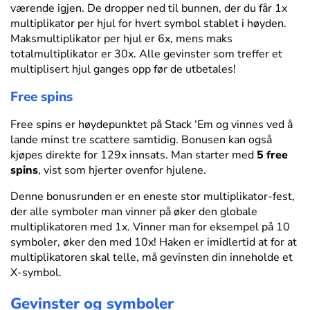
værende igjen. De dropper ned til bunnen, der du får 1x
multiplikator per hjul for hvert symbol stablet i høyden.
Maksmultiplikator per hjul er 6x, mens maks
totalmultiplikator er 30x. Alle gevinster som treffer et
multiplisert hjul ganges opp før de utbetales!
Free spins
Free spins er høydepunktet på Stack ‘Em og vinnes ved å
lande minst tre scattere samtidig. Bonusen kan også
kjøpes direkte for 129x innsats. Man starter med
5 free
spins
, vist som hjerter ovenfor hjulene.
Denne bonusrunden er en eneste stor multiplikator-fest,
der alle symboler man vinner på øker den globale
multiplikatoren med 1x. Vinner man for eksempel på 10
symboler, øker den med 10x! Haken er imidlertid at for at
multiplikatoren skal telle, må gevinsten din inneholde et
X-symbol.
Gevinster og symboler