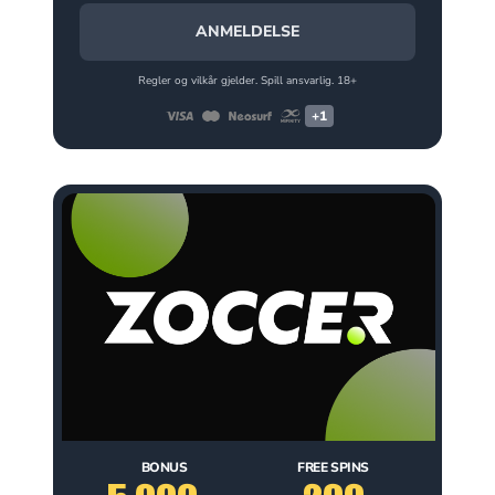
ANMELDELSE
Regler og vilkår gjelder. Spill ansvarlig. 18+
+1
BONUS
FREE SPINS