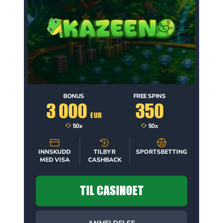
BONUS
FREE SPINS
3 000
350
EUR
50x
50x
INNSKUDD
TILBYR
SPORTSBETTING
MED VISA
CASHBACK
TIL CASINOET