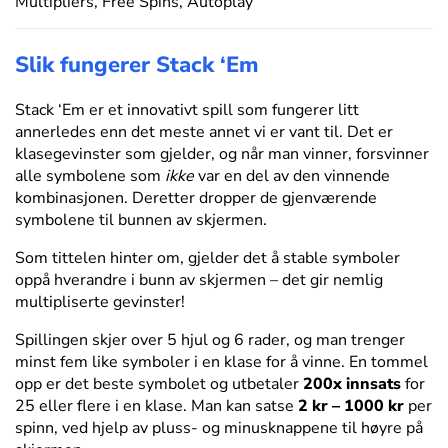
Multipliers, Free Spins, Autoplay
Slik fungerer Stack ‘Em
Stack ‘Em er et innovativt spill som fungerer litt
annerledes enn det meste annet vi er vant til. Det er
klasegevinster som gjelder, og når man vinner, forsvinner
alle symbolene som
ikke
var en del av den vinnende
kombinasjonen. Deretter dropper de gjenværende
symbolene til bunnen av skjermen.
Som tittelen hinter om, gjelder det å stable symboler
oppå hverandre i bunn av skjermen – det gir nemlig
multipliserte gevinster!
Spillingen skjer over 5 hjul og 6 rader, og man trenger
minst fem like symboler i en klase for å vinne. En tommel
opp er det beste symbolet og utbetaler
200x innsats
for
25 eller flere i en klase. Man kan satse
2 kr – 1000 kr
per
spinn, ved hjelp av pluss- og minusknappene til høyre på