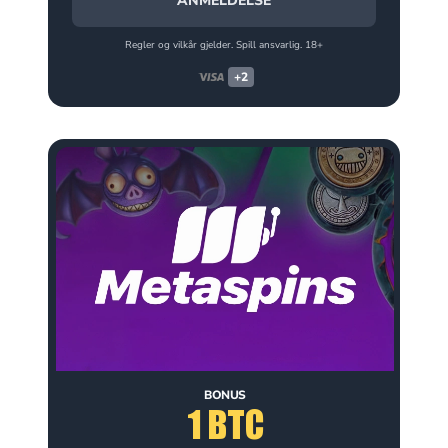
ANMELDELSE
Regler og vilkår gjelder. Spill ansvarlig. 18+
+2
BONUS
1 BTC