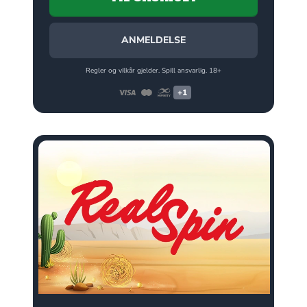
ANMELDELSE
Regler og vilkår gjelder. Spill ansvarlig. 18+
+1