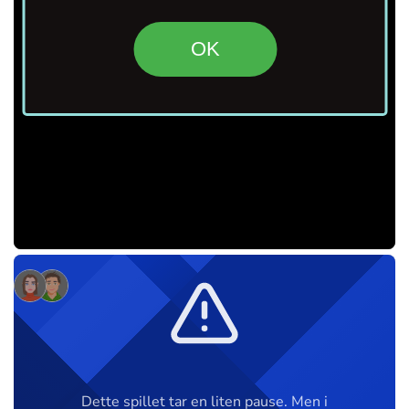
Artikkelen er skrevet av
Trine Juliane B
og faktasjekket av
Sondre K
.
Oppdatert 13. nov 2023
Vår konklusjon
Dette spillet tar en liten pause. Men i