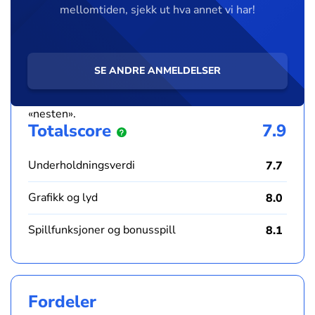
Stack ‘Em er både innovativ og vellaget, og var en
mellomtiden, sjekk ut hva annet vi har!
av Hacksaw Gamings første suksesser. Spillet ser
kanskje uskyldig ut på utsiden, men her skjuler det
seg faktisk en høyvolatil motor under panseret.
Bruken av multiplikatorer er hyppig, men det fører
SE ANDRE ANMELDELSER
også med seg skuffelser – når man ikke treffer
godt, ebber det gjerne ut i ingenting eller mye
«nesten».
Totalscore
7.9
Underholdningsverdi
7.7
Grafikk og lyd
8.0
Spillfunksjoner og bonusspill
8.1
Fordeler