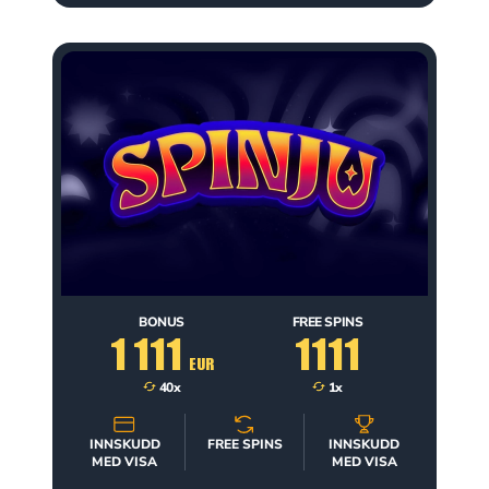
BONUS
FREE SPINS
1 111
1111
EUR
40x
1x
INNSKUDD
FREE SPINS
INNSKUDD
MED VISA
MED VISA