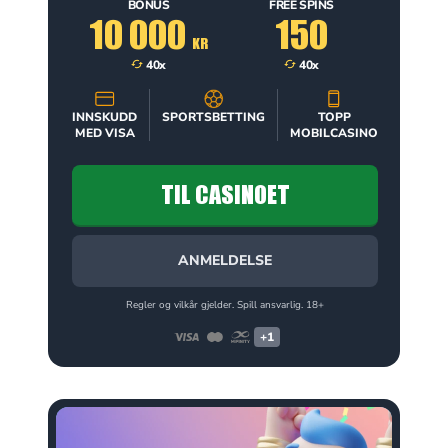
BONUS
FREE SPINS
10 000
150
KR
40x
40x
INNSKUDD
SPORTSBETTING
TOPP
MED VISA
MOBILCASINO
TIL CASINOET
ANMELDELSE
Regler og vilkår gjelder. Spill ansvarlig. 18+
+1