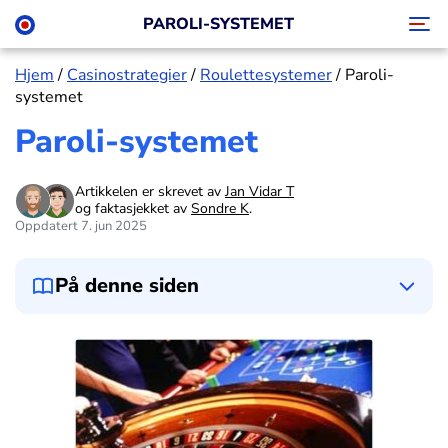
PAROLI-SYSTEMET
Hjem
/
Casinostrategier
/
Roulettesystemer
/
Paroli-
systemet
Paroli-systemet
Artikkelen er skrevet av
Jan Vidar T
og faktasjekket av
Sondre K
.
Oppdatert 7. jun 2025
På denne siden