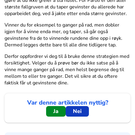
gjøre at du ikke greier å slå huset. For Paroli er den aller
største fallgruven at du taper gevinster du allerede har
opparbeidet deg, ved å jakte etter enda større gevinster.
Vinner du for eksempel to ganger på rad, men dobler
igjen for å vinne enda mer, og taper, så går også
gevinstene fra de to vinnende rundene dine opp i røyk.
Dermed legges dette bare til alle dine tidligere tap.
Derfor oppfordrer vi deg til å bruke denne strategien med
forsiktighet. Velger du å prøve bør du ikke satse på å
vinne mange ganger på rad, men helst begrense deg til
mellom to eller tre ganger. Det vil sikre at du oftere
faktisk får ut gevinstene dine.
Var denne artikkelen nyttig?
Ja
Nei