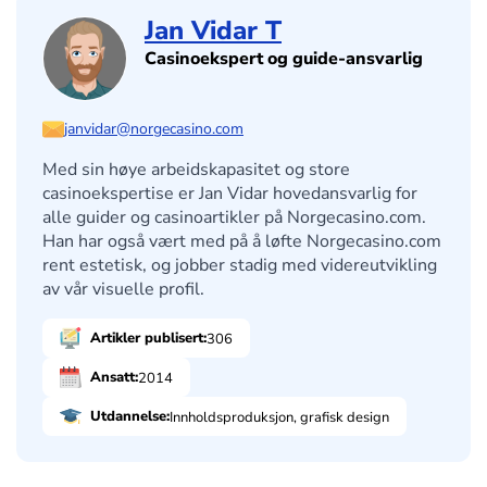
Jan Vidar T
Casinoekspert og guide-ansvarlig
janvidar@norgecasino.com
Med sin høye arbeidskapasitet og store
casinoekspertise er Jan Vidar hovedansvarlig for
alle guider og casinoartikler på Norgecasino.com.
Han har også vært med på å løfte Norgecasino.com
rent estetisk, og jobber stadig med videreutvikling
av vår visuelle profil.
Artikler publisert:
306
Ansatt:
2014
Utdannelse:
Innholdsproduksjon, grafisk design