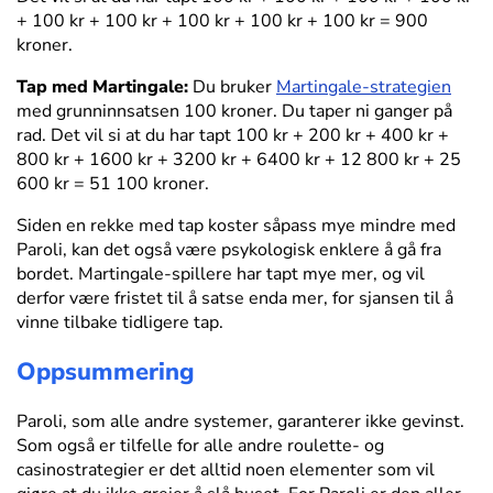
+ 100 kr + 100 kr + 100 kr + 100 kr + 100 kr = 900
kroner.
Tap med Martingale:
Du bruker
Martingale-strategien
med grunninnsatsen 100 kroner. Du taper ni ganger på
rad. Det vil si at du har tapt 100 kr + 200 kr + 400 kr +
800 kr + 1600 kr + 3200 kr + 6400 kr + 12 800 kr + 25
600 kr = 51 100 kroner.
Siden en rekke med tap koster såpass mye mindre med
Paroli, kan det også være psykologisk enklere å gå fra
bordet. Martingale-spillere har tapt mye mer, og vil
derfor være fristet til å satse enda mer, for sjansen til å
vinne tilbake tidligere tap.
Oppsummering
Paroli, som alle andre systemer, garanterer ikke gevinst.
Som også er tilfelle for alle andre roulette- og
casinostrategier er det alltid noen elementer som vil