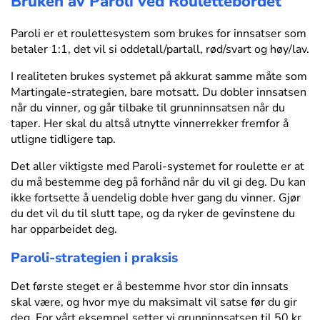
Bruken av Paroli ved Roulettebordet
Paroli er et roulettesystem som brukes for innsatser som
betaler 1:1, det vil si oddetall/partall, rød/svart og høy/lav.
I realiteten brukes systemet på akkurat samme måte som
Martingale-strategien, bare motsatt. Du dobler innsatsen
når du vinner, og går tilbake til grunninnsatsen når du
taper. Her skal du altså utnytte vinnerrekker fremfor å
utligne tidligere tap.
Det aller viktigste med Paroli-systemet for roulette er at
du må bestemme deg på forhånd når du vil gi deg. Du kan
ikke fortsette å uendelig doble hver gang du vinner. Gjør
du det vil du til slutt tape, og da ryker de gevinstene du
har opparbeidet deg.
Paroli-strategien i praksis
Det første steget er å bestemme hvor stor din innsats
skal være, og hvor mye du maksimalt vil satse før du gir
deg. For vårt eksempel setter vi grunninnsatsen til 50 kr,