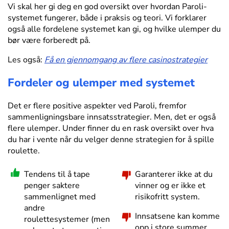
Vi skal her gi deg en god oversikt over hvordan Paroli-
systemet fungerer, både i praksis og teori. Vi forklarer
også alle fordelene systemet kan gi, og hvilke ulemper du
bør være forberedt på.
Les også:
Få en gjennomgang av flere casinostrategier
Fordeler og ulemper med systemet
Det er flere positive aspekter ved Paroli, fremfor
sammenligningsbare innsatsstrategier. Men, det er også
flere ulemper. Under finner du en rask oversikt over hva
du har i vente når du velger denne strategien for å spille
roulette.
Tendens til å tape
Garanterer ikke at du
penger saktere
vinner og er ikke et
sammenlignet med
risikofritt system.
andre
Innsatsene kan komme
roulettesystemer (men
opp i store summer,