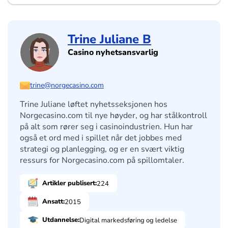
Trine Juliane B
Casino nyhetsansvarlig
trine@norgecasino.com
Trine Juliane løftet nyhetsseksjonen hos
Norgecasino.com til nye høyder, og har stålkontroll
på alt som rører seg i casinoindustrien. Hun har
også et ord med i spillet når det jobbes med
strategi og planlegging, og er en svært viktig
ressurs for Norgecasino.com på spillomtaler.
Artikler publisert:
224
Ansatt:
2015
Utdannelse:
Digital markedsføring og ledelse