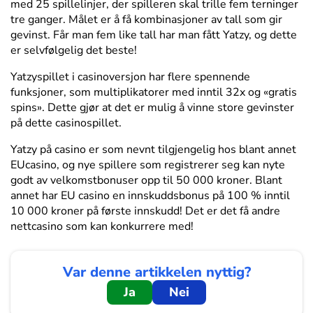
med 25 spillelinjer, der spilleren skal trille fem terninger
tre ganger. Målet er å få kombinasjoner av tall som gir
gevinst. Får man fem like tall har man fått Yatzy, og dette
er selvfølgelig det beste!
Yatzyspillet i casinoversjon har flere spennende
funksjoner, som multiplikatorer med inntil 32x og «gratis
spins». Dette gjør at det er mulig å vinne store gevinster
på dette casinospillet.
Yatzy på casino er som nevnt tilgjengelig hos blant annet
EUcasino, og nye spillere som registrerer seg kan nyte
godt av velkomstbonuser opp til 50 000 kroner. Blant
annet har EU casino en innskuddsbonus på 100 % inntil
10 000 kroner på første innskudd! Det er det få andre
nettcasino som kan konkurrere med!
Var denne artikkelen nyttig?
Ja
Nei