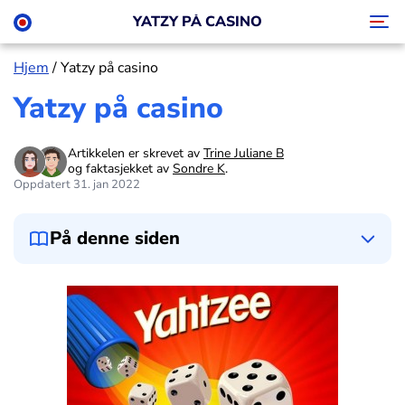
YATZY PÅ CASINO
Hjem
/
Yatzy på casino
Yatzy på casino
Artikkelen er skrevet av
Trine Juliane B
og faktasjekket av
Sondre K
.
Oppdatert 31. jan 2022
På denne siden