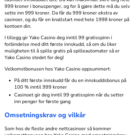
999 kroner i bonuspenger, og for å gjøre dette må du selv
sette inn 999 kroner. Da får du 999 kroner ekstra av
casinoer, og du får en knallstart med hele 1998 kroner på
kontoen din.
I tillegg gir Yako Casino deg inntil 99 gratisspinn i
forbindelse med ditt første innskudd, så om du liker
muligheten til å spille gratis på spilleautomater så er
Yako Casino stedet for deg!
Velkomstbonusen hos Yako Casino oppsummert:
På ditt første innskudd får du en innskuddsbonus på
100 % inntil 999 kroner
Casinoet gir deg inntil 99 gratisspinn når du setter
inn penger for første gang
Omsetningskrav og vilkår
Som hos de fleste andre nettcasinoer så kommer