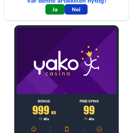
Var denne artikkelen nyttig?
Ja
Nei
BONUS
FREE SPINS
999
99
KR
40x
40x