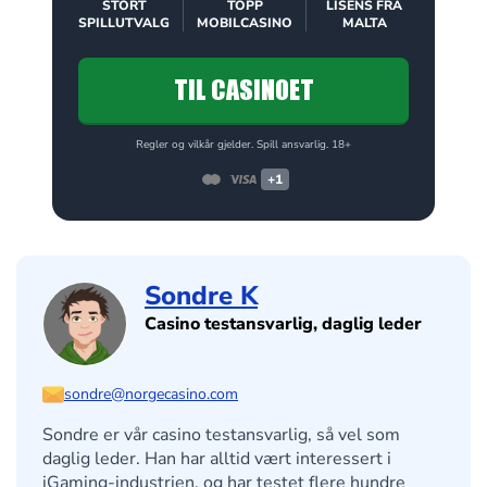
STORT
TOPP
LISENS FRA
SPILLUTVALG
MOBILCASINO
MALTA
TIL CASINOET
Regler og vilkår gjelder. Spill ansvarlig. 18+
+1
Sondre K
Casino testansvarlig, daglig leder
sondre@norgecasino.com
Sondre er vår casino testansvarlig, så vel som
daglig leder. Han har alltid vært interessert i
iGaming-industrien, og har testet flere hundre