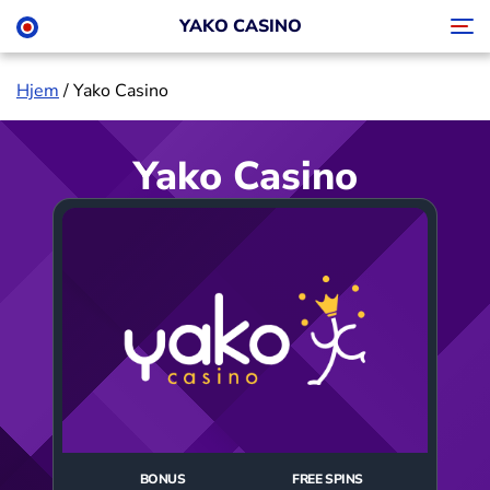
YAKO CASINO
Hjem
/
Yako Casino
Yako Casino
BONUS
FREE SPINS