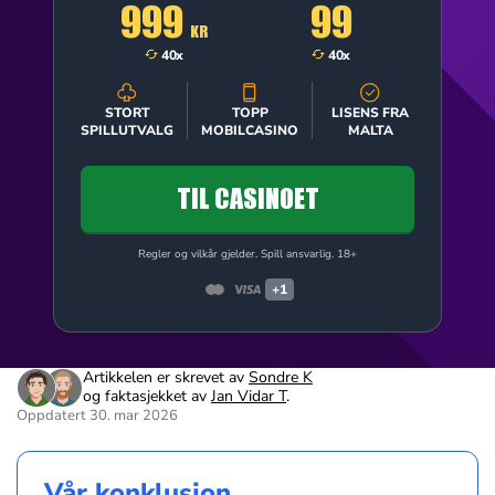
999
99
KR
40x
40x
STORT
TOPP
LISENS FRA
SPILLUTVALG
MOBILCASINO
MALTA
TIL CASINOET
Regler og vilkår gjelder. Spill ansvarlig. 18+
+1
Artikkelen er skrevet av
Sondre K
og faktasjekket av
Jan Vidar T
.
Oppdatert 30. mar 2026
Vår konklusjon