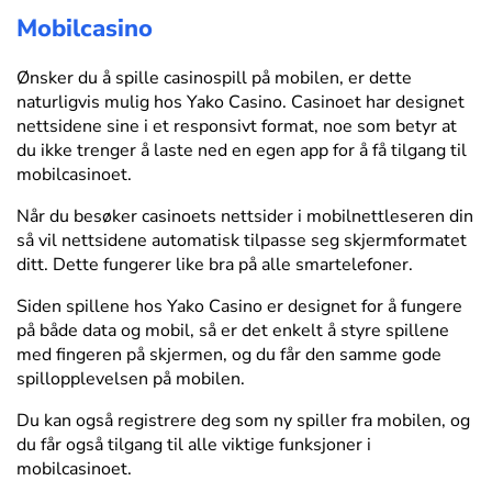
Mobilcasino
Ønsker du å spille casinospill på mobilen, er dette
naturligvis mulig hos Yako Casino. Casinoet har designet
nettsidene sine i et responsivt format, noe som betyr at
du ikke trenger å laste ned en egen app for å få tilgang til
mobilcasinoet.
Når du besøker casinoets nettsider i mobilnettleseren din
så vil nettsidene automatisk tilpasse seg skjermformatet
ditt. Dette fungerer like bra på alle smartelefoner.
Siden spillene hos Yako Casino er designet for å fungere
på både data og mobil, så er det enkelt å styre spillene
med fingeren på skjermen, og du får den samme gode
spillopplevelsen på mobilen.
Du kan også registrere deg som ny spiller fra mobilen, og
du får også tilgang til alle viktige funksjoner i
mobilcasinoet.