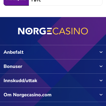
Anbefalt
Bonuser
Innskudd/uttak
Om Norgecasino.com