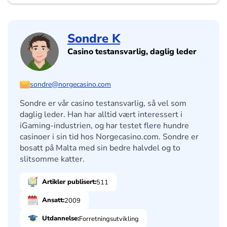
Sondre K
Casino testansvarlig, daglig leder
sondre@norgecasino.com
Sondre er vår casino testansvarlig, så vel som
daglig leder. Han har alltid vært interessert i
iGaming-industrien, og har testet flere hundre
casinoer i sin tid hos Norgecasino.com. Sondre er
bosatt på Malta med sin bedre halvdel og to
slitsomme katter.
Artikler publisert:
511
Ansatt:
2009
Utdannelse:
Forretningsutvikling