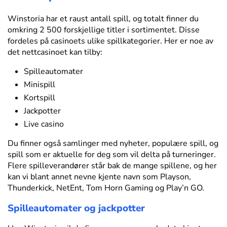
Winstoria har et raust antall spill, og totalt finner du
omkring 2 500 forskjellige titler i sortimentet. Disse
fordeles på casinoets ulike spillkategorier. Her er noe av
det nettcasinoet kan tilby:
Spilleautomater
Minispill
Kortspill
Jackpotter
Live casino
Du finner også samlinger med nyheter, populære spill, og
spill som er aktuelle for deg som vil delta på turneringer.
Flere spilleverandører står bak de mange spillene, og her
kan vi blant annet nevne kjente navn som Playson,
Thunderkick, NetEnt, Tom Horn Gaming og Play’n GO.
Spilleautomater og jackpotter