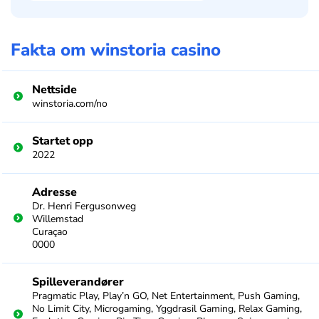
Fakta om winstoria casino
Nettside
winstoria.com/no
Startet opp
2022
Adresse
Dr. Henri Fergusonweg
Willemstad
Curaçao
0000
Spilleverandører
Pragmatic Play, Play’n GO, Net Entertainment, Push Gaming,
No Limit City, Microgaming, Yggdrasil Gaming, Relax Gaming,