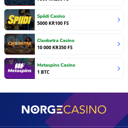
Spiidi Casino
5000
KR
100
FS
Cleobetra Casino
10 000
KR
350
FS
Metaspins Casino
1 BTC