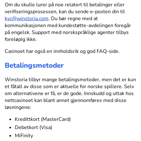
Om du skulle lurer på noe relatert til betalinger eller
verifiseringsprosessen, kan du sende e-posten din til
kyc@winstoria.com
. Du bør regne med at
kommunikasjonen med kundestøtte-avdelingen foregår
på engelsk. Support med norskspråklige agenter tilbys
foreløpig ikke.
Casinoet har også en innholdsrik og god FAQ-side.
Betalingsmetoder
Winstoria tilbyr mange betalingsmetoder, men det er kun
et fåtall av disse som er aktuelle for norske spillere. Selv
om alternativene er få, er de gode. Innskudd og uttak hos
nettcasinoet kan blant annet gjennomføres med disse
løsningene:
Kredittkort (MasterCard)
Debetkort (Visa)
MiFinity