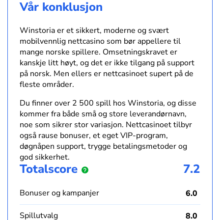
Vår konklusjon
Winstoria er et sikkert, moderne og svært
mobilvennlig nettcasino som bør appellere til
mange norske spillere. Omsetningskravet er
kanskje litt høyt, og det er ikke tilgang på support
på norsk. Men ellers er nettcasinoet supert på de
fleste områder.
Du finner over 2 500 spill hos Winstoria, og disse
kommer fra både små og store leverandørnavn,
noe som sikrer stor variasjon. Nettcasinoet tilbyr
også rause bonuser, et eget VIP-program,
døgnåpen support, trygge betalingsmetoder og
god sikkerhet.
Totalscore
7.2
Bonuser og kampanjer
6.0
Spillutvalg
8.0