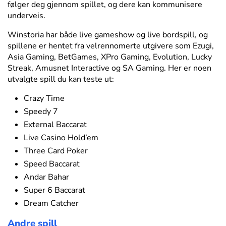
følger deg gjennom spillet, og dere kan kommunisere
underveis.
Winstoria har både live gameshow og live bordspill, og
spillene er hentet fra velrennomerte utgivere som Ezugi,
Asia Gaming, BetGames, XPro Gaming, Evolution, Lucky
Streak, Amusnet Interactive og SA Gaming. Her er noen
utvalgte spill du kan teste ut:
Crazy Time
Speedy 7
External Baccarat
Live Casino Hold’em
Three Card Poker
Speed Baccarat
Andar Bahar
Super 6 Baccarat
Dream Catcher
Andre spill