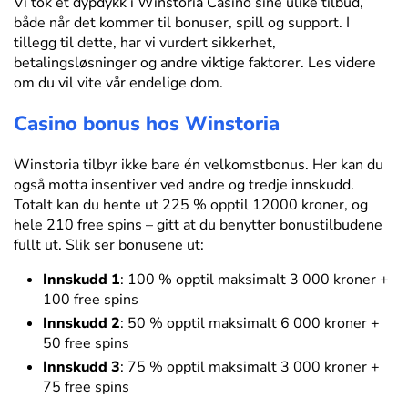
Vi tok et dypdykk i Winstoria Casino sine ulike tilbud,
både når det kommer til bonuser, spill og support. I
tillegg til dette, har vi vurdert sikkerhet,
betalingsløsninger og andre viktige faktorer. Les videre
om du vil vite vår endelige dom.
Casino bonus hos Winstoria
Winstoria tilbyr ikke bare én velkomstbonus. Her kan du
også motta insentiver ved andre og tredje innskudd.
Totalt kan du hente ut 225 % opptil 12000 kroner, og
hele 210 free spins – gitt at du benytter bonustilbudene
fullt ut. Slik ser bonusene ut:
Innskudd 1
: 100 % opptil maksimalt 3 000 kroner +
100 free spins
Innskudd 2
: 50 % opptil maksimalt 6 000 kroner +
50 free spins
Innskudd 3
: 75 % opptil maksimalt 3 000 kroner +
75 free spins