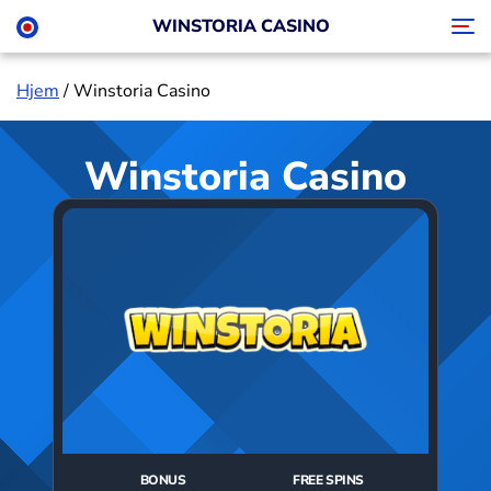
WINSTORIA CASINO
Hjem
/
Winstoria Casino
Winstoria Casino
BONUS
FREE SPINS