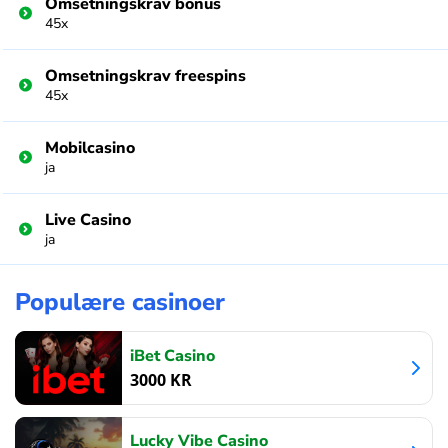
Omsetningskrav bonus
45x
Omsetningskrav freespins
45x
Mobilcasino
ja
Live Casino
ja
Populære casinoer
iBet Casino
3000
KR
Lucky Vibe Casino