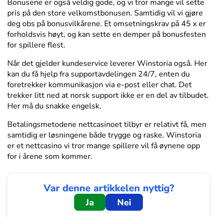
Bonusene er også veldig gode, og vi tror mange vil sette
pris på den store velkomstbonusen. Samtidig vil vi gjøre
deg obs på bonusvilkårene. Et omsetningskrav på 45 x er
forholdsvis høyt, og kan sette en demper på bonusfesten
for spillere flest.
Når det gjelder kundeservice leverer Winstoria også. Her
kan du få hjelp fra supportavdelingen 24/7, enten du
foretrekker kommunikasjon via e-post eller chat. Det
trekker litt ned at norsk support ikke er en del av tilbudet.
Her må du snakke engelsk.
Betalingsmetodene nettcasinoet tilbyr er relativt få, men
samtidig er løsningene både trygge og raske. Winstoria
er et nettcasino vi tror mange spillere vil få øynene opp
for i årene som kommer.
Var denne artikkelen nyttig?
Ja
Nei