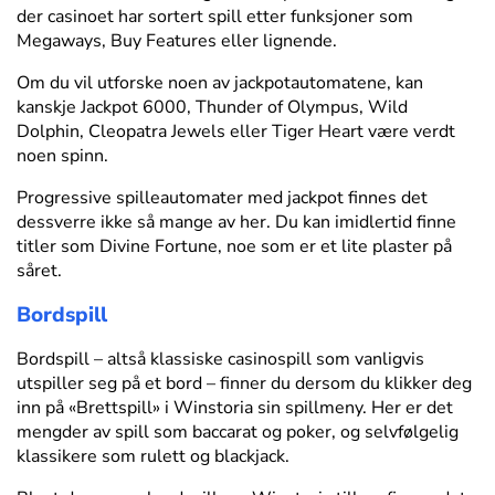
der casinoet har sortert spill etter funksjoner som
Megaways, Buy Features eller lignende.
Om du vil utforske noen av jackpotautomatene, kan
kanskje Jackpot 6000, Thunder of Olympus, Wild
Dolphin, Cleopatra Jewels eller Tiger Heart være verdt
noen spinn.
Progressive spilleautomater med jackpot finnes det
dessverre ikke så mange av her. Du kan imidlertid finne
titler som Divine Fortune, noe som er et lite plaster på
såret.
Bordspill
Bordspill – altså klassiske casinospill som vanligvis
utspiller seg på et bord – finner du dersom du klikker deg
inn på «Brettspill» i Winstoria sin spillmeny. Her er det
mengder av spill som baccarat og poker, og selvfølgelig
klassikere som rulett og blackjack.