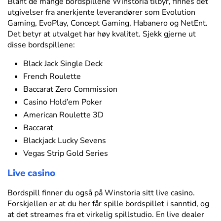
Blant de mange bordspillene Winstoria tilbyr, finnes det
utgivelser fra anerkjente leverandører som Evolution
Gaming, EvoPlay, Concept Gaming, Habanero og NetEnt.
Det betyr at utvalget har høy kvalitet. Sjekk gjerne ut
disse bordspillene:
Black Jack Single Deck
French Roulette
Baccarat Zero Commission
Casino Hold’em Poker
American Roulette 3D
Baccarat
Blackjack Lucky Sevens
Vegas Strip Gold Series
Live casino
Bordspill finner du også på Winstoria sitt live casino.
Forskjellen er at du her får spille bordspillet i sanntid, og
at det streames fra et virkelig spillstudio. En live dealer