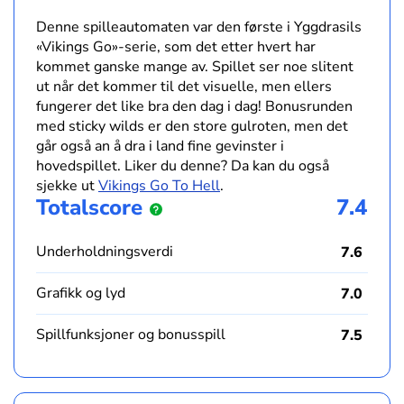
Denne spilleautomaten var den første i Yggdrasils
«Vikings Go»-serie, som det etter hvert har
kommet ganske mange av. Spillet ser noe slitent
ut når det kommer til det visuelle, men ellers
fungerer det like bra den dag i dag! Bonusrunden
med sticky wilds er den store gulroten, men det
går også an å dra i land fine gevinster i
hovedspillet. Liker du denne? Da kan du også
sjekke ut
Vikings Go To Hell
.
Totalscore
7.4
Underholdningsverdi
7.6
Grafikk og lyd
7.0
Spillfunksjoner og bonusspill
7.5