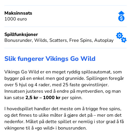
Maksinnsats
1000 euro
Spillfunksjoner
Bonusrunder, Wilds, Scatters, Free Spins, Autoplay
Slik fungerer Vikings Go Wild
Vikings Go Wild er en meget ryddig spilleautomat, som
bygger på en enkel men god grunnide. Spillingen foregår
over 5 hjul og 4 rader, med 25 faste gevinstlinjer.
Innsatsen justeres ved å endre på myntverdien, og man
kan satse
2,5 kr – 1000 kr
per spinn.
I hovedspillet handler det meste om å trigge free spins,
og det finnes to ulike måter å gjøre det på – mer om det
nedenfor. Målet på dette spillet er nemlig i stor grad å få
vikingene til å «go wild» i bonusrunden.