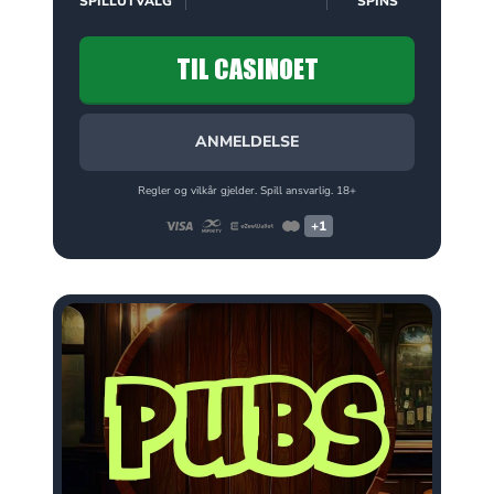
SPILLUTVALG
SPINS
TIL CASINOET
ANMELDELSE
Regler og vilkår gjelder. Spill ansvarlig. 18+
+1