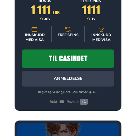
BONUS
FREE SPINS
1 111
1111
EUR
40x
1x
INNSKUDD
FREE SPINS
INNSKUDD
MED VISA
MED VISA
TIL CASINOET
ANMELDELSE
Regler og vilkår gjelder. Spill ansvarlig. 18+
+1