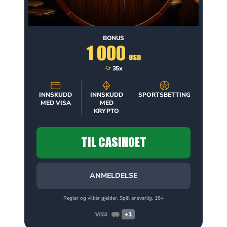
BONUS
1 000
USD
35x
INNSKUDD
INNSKUDD
SPORTSBETTING
MED VISA
MED
KRYPTO
TIL CASINOET
ANMELDELSE
Regler og vilkår gjelder. Spill ansvarlig. 18+
+1