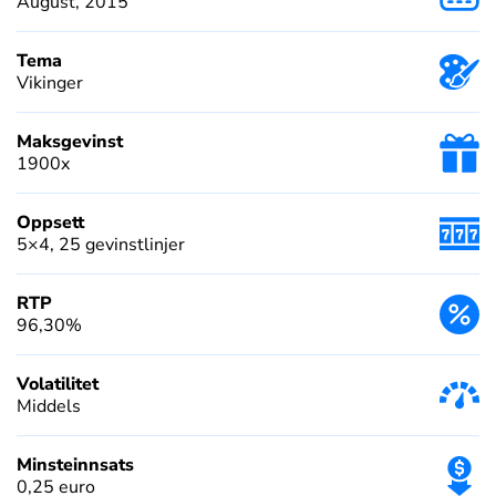
August, 2015
Tema
Vikinger
Maksgevinst
1900x
Oppsett
5×4, 25 gevinstlinjer
RTP
96,30%
Volatilitet
Middels
Minsteinnsats
0,25 euro