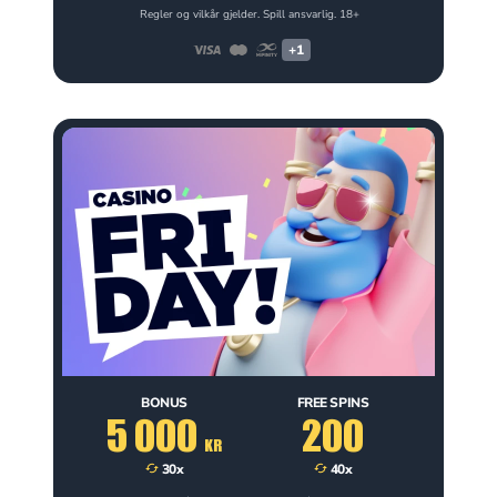
Regler og vilkår gjelder. Spill ansvarlig. 18+
+1
BONUS
FREE SPINS
5 000
200
KR
30x
40x