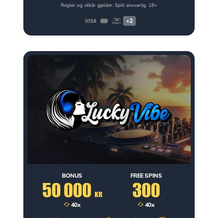
Regler og vilkår gjelder. Spill ansvarlig. 18+
+2
BONUS
FREE SPINS
50 000
300
KR
40x
40x