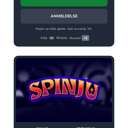
ANMELDELSE
Regler og vilkår gjelder. Spill ansvarlig. 18+
+2