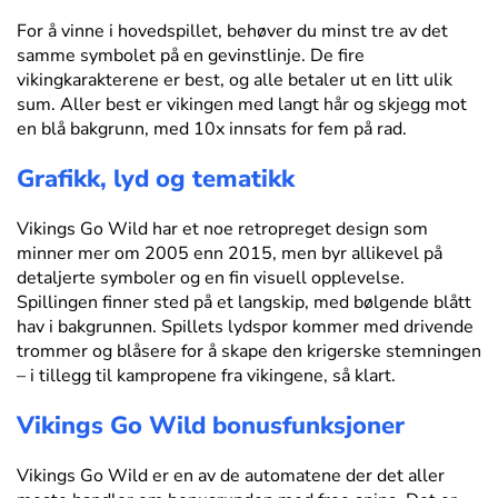
For å vinne i hovedspillet, behøver du minst tre av det
samme symbolet på en gevinstlinje. De fire
vikingkarakterene er best, og alle betaler ut en litt ulik
sum. Aller best er vikingen med langt hår og skjegg mot
en blå bakgrunn, med 10x innsats for fem på rad.
Grafikk, lyd og tematikk
Vikings Go Wild har et noe retropreget design som
minner mer om 2005 enn 2015, men byr allikevel på
detaljerte symboler og en fin visuell opplevelse.
Spillingen finner sted på et langskip, med bølgende blått
hav i bakgrunnen. Spillets lydspor kommer med drivende
trommer og blåsere for å skape den krigerske stemningen
– i tillegg til kampropene fra vikingene, så klart.
Vikings Go Wild bonusfunksjoner
Vikings Go Wild er en av de automatene der det aller