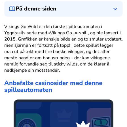
På denne siden
Vikings Go Wild er den første spilleautomaten i
Yggdrasils serie med «Vikings Go…»-spill, og ble lansert i
2015. Grafikken er kanskje både en og to smuler utdatert,
men sjarmen er fortsatt på topp! I dette spillet legger
man ut på tokt med fire barske vikinger, og det aller
meste handler om bonusrunden – der kan vikingene
nemlig forvandle seg til sticky wilds, om de klarer å
nedkjempe sin motstander.
Anbefalte casinosider med denne
spilleautomaten