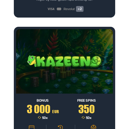
+2
BONUS
FREE SPINS
3 000
350
EUR
50x
50x