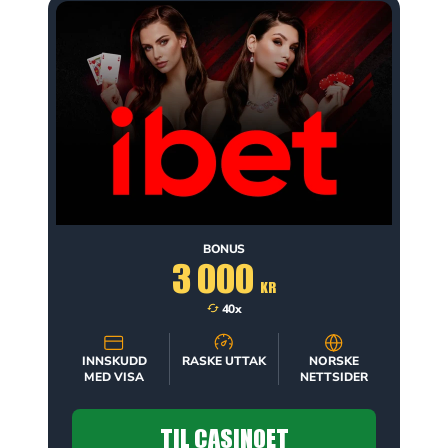
BONUS
3 000
KR
40x
INNSKUDD
RASKE UTTAK
NORSKE
MED VISA
NETTSIDER
TIL CASINOET