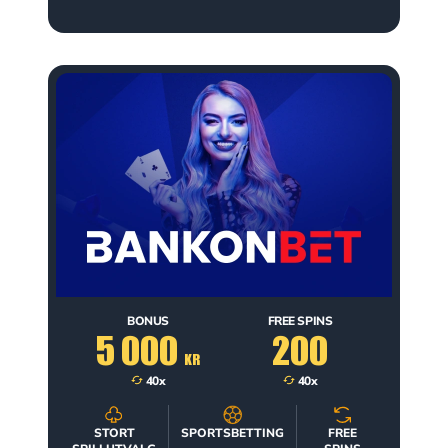
BONUS
FREE SPINS
5 000
200
KR
40x
40x
STORT
SPORTSBETTING
FREE