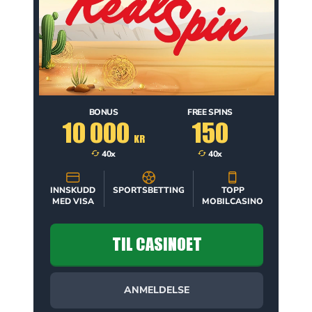
BONUS
FREE SPINS
10 000
150
KR
40x
40x
INNSKUDD
SPORTSBETTING
TOPP
MED VISA
MOBILCASINO
TIL CASINOET
ANMELDELSE