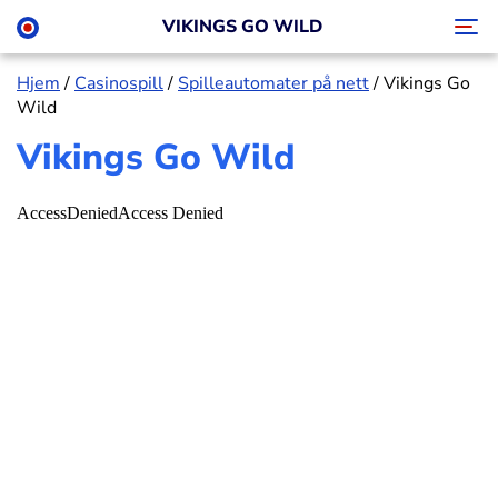
VIKINGS GO WILD
Hjem
/
Casinospill
/
Spilleautomater på nett
/
Vikings Go
Wild
Vikings Go Wild