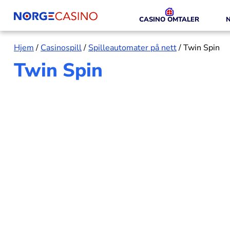
CASINO OMTALER
Hjem
/
Casinospill
/
Spilleautomater på nett
/
Twin Spin
Twin Spin