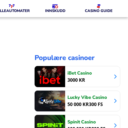
ILLEAUTOMATER
INNSKUDD
CASINO GUIDE
Populære casinoer
iBet Casino
3000
KR
Lucky Vibe Casino
50 000
KR
300
FS
Spinit Casino