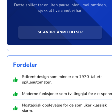
Dette spillet tar en liten pause. Men i mellomtiden,
Gode gamle Twin Spin går aldri av moten! Automaten 
sjekk ut hva annet vi har!
ganske unik i sitt oppsett, og det finnes ingen andre spi
som tilbyr tvillinghjul-funksjonen på samme måte. Spil
enkelt og passer for nybegynnere, men har også nok
gevinstpotensial til å friste de med mer erfaring.
SE ANDRE ANMELDELSER
I ettertid har det kommet flere nye versjoner av spillet
Twin Spin Megaways og Twin Spin XXXtreme.
Fordeler
Stilrent design som minner om 1970-tallets
spilleautomater.
Moderne funksjoner som tvillinghjul for økt spenn
Nostalgisk opplevelse for de som liker klassisk
sjarm.