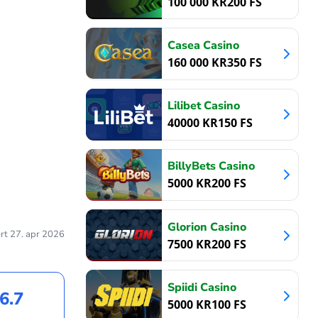
100 000
KR
200
FS
Casea Casino
160 000
KR
350
FS
Lilibet Casino
40000
KR
150
FS
BillyBets Casino
5000
KR
200
FS
Glorion Casino
t 27. apr 2026
7500
KR
200
FS
Spiidi Casino
6.7
5000
KR
100
FS