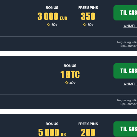
BONUS
FREE SPINS
TIL CA
3 000
350
EUR
50x
50x
ANMEL
Regler og vilkå
Spill ansvar
BONUS
TIL CA
1 BTC
40x
ANMEL
Regler og vilkå
Spill ansvar
BONUS
FREE SPINS
TIL CA
5 000
200
KR