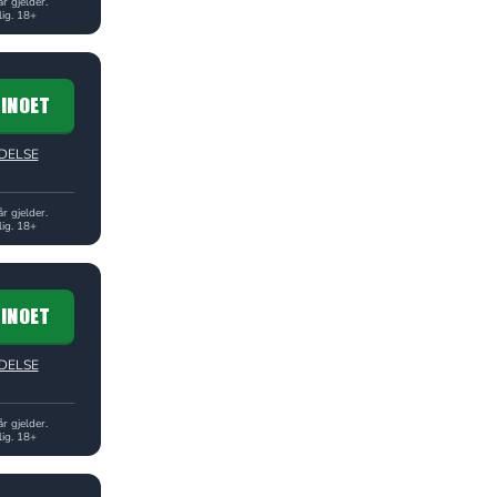
r gjelder.
lig. 18+
SINOET
DELSE
r gjelder.
lig. 18+
SINOET
DELSE
r gjelder.
lig. 18+