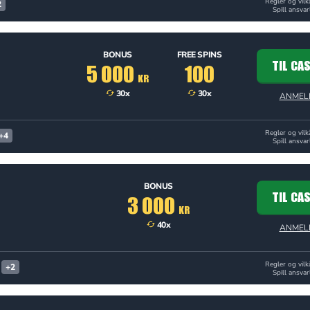
Regler og vilkå
2
Spill ansvar
BONUS
FREE SPINS
TIL CA
5 000
100
KR
30x
30x
ANMEL
Regler og vilkå
+4
Spill ansvar
BONUS
TIL CA
3 000
KR
40x
ANMEL
Regler og vilkå
+2
Spill ansvar