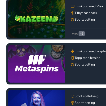
Innskudd med Visa
Tilbyr cashback
Sportsbetting
+2
Innskudd med krypto
Topp mobilcasino
Sportsbetting
Stort spillutvalg
Sportsbetting