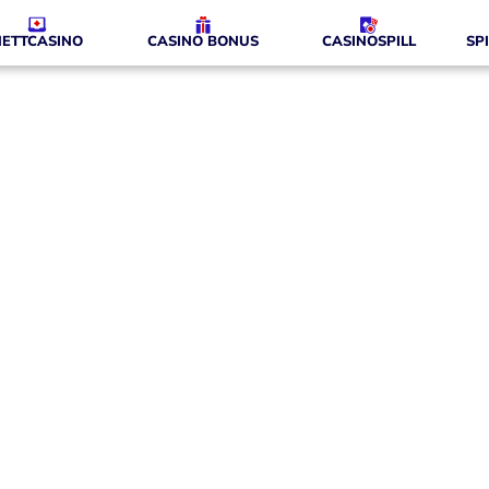
NETTCASINO
CASINO BONUS
CASINOSPILL
SP