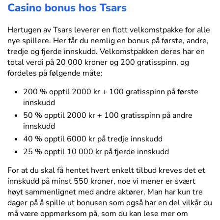
Casino bonus hos Tsars
Hertugen av Tsars leverer en flott velkomstpakke for alle
nye spillere. Her får du nemlig en bonus på første, andre,
tredje og fjerde innskudd. Velkomstpakken deres har en
total verdi på 20 000 kroner og 200 gratisspinn, og
fordeles på følgende måte:
200 % opptil 2000 kr + 100 gratisspinn på første
innskudd
50 % opptil 2000 kr + 100 gratisspinn på andre
innskudd
40 % opptil 6000 kr på tredje innskudd
25 % opptil 10 000 kr på fjerde innskudd
For at du skal få hentet hvert enkelt tilbud kreves det et
innskudd på minst 550 kroner, noe vi mener er svært
høyt sammenlignet med andre aktører. Man har kun tre
dager på å spille ut bonusen som også har en del vilkår du
må være oppmerksom på, som du kan lese mer om