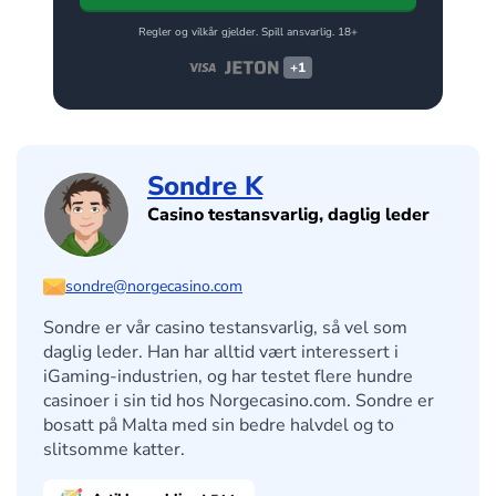
Regler og vilkår gjelder. Spill ansvarlig. 18+
+1
Sondre K
Casino testansvarlig, daglig leder
sondre@norgecasino.com
Sondre er vår casino testansvarlig, så vel som
daglig leder. Han har alltid vært interessert i
iGaming-industrien, og har testet flere hundre
casinoer i sin tid hos Norgecasino.com. Sondre er
bosatt på Malta med sin bedre halvdel og to
slitsomme katter.