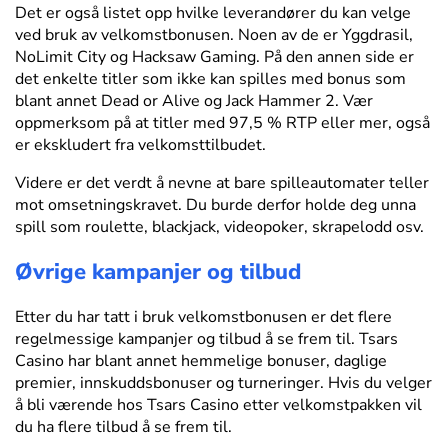
Det er også listet opp hvilke leverandører du kan velge
ved bruk av velkomstbonusen. Noen av de er Yggdrasil,
NoLimit City og Hacksaw Gaming. På den annen side er
det enkelte titler som ikke kan spilles med bonus som
blant annet Dead or Alive og Jack Hammer 2. Vær
oppmerksom på at titler med 97,5 % RTP eller mer, også
er ekskludert fra velkomsttilbudet.
Videre er det verdt å nevne at bare spilleautomater teller
mot omsetningskravet. Du burde derfor holde deg unna
spill som roulette, blackjack, videopoker, skrapelodd osv.
Øvrige kampanjer og tilbud
Etter du har tatt i bruk velkomstbonusen er det flere
regelmessige kampanjer og tilbud å se frem til. Tsars
Casino har blant annet hemmelige bonuser, daglige
premier, innskuddsbonuser og turneringer. Hvis du velger
å bli værende hos Tsars Casino etter velkomstpakken vil
du ha flere tilbud å se frem til.