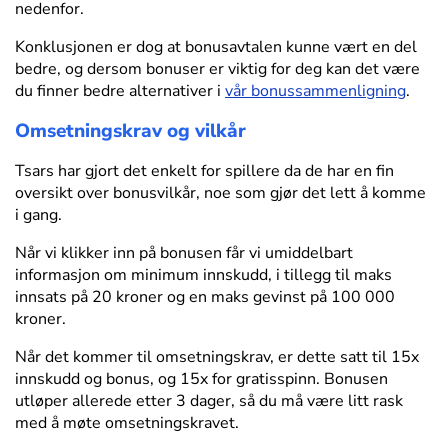
nedenfor.
Konklusjonen er dog at bonusavtalen kunne vært en del
bedre, og dersom bonuser er viktig for deg kan det være
du finner bedre alternativer i
vår bonussammenligning
.
Omsetningskrav og vilkår
Tsars har gjort det enkelt for spillere da de har en fin
oversikt over bonusvilkår, noe som gjør det lett å komme
i gang.
Når vi klikker inn på bonusen får vi umiddelbart
informasjon om minimum innskudd, i tillegg til maks
innsats på 20 kroner og en maks gevinst på 100 000
kroner.
Når det kommer til omsetningskrav, er dette satt til 15x
innskudd og bonus, og 15x for gratisspinn. Bonusen
utløper allerede etter 3 dager, så du må være litt rask
med å møte omsetningskravet.