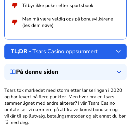
Tilbyr ikke poker eller sportsbook
Man må være veldig ops på bonusvilkårene
(les dem nøye)
TL;DR -
Tsars Casino oppsummert
På denne siden
Tsars tok markedet med storm etter lanseringen i 2020
og har levert på flere punkter. Men hvor bra er Tsars
sammenlignet med andre aktører? I vår Tsars Casino
omtale ser vi nærmere på alt fra velkomstbonusen og
vilkår til spillutvalg, betalingsmetoder og alt annet du bør
få med deg.