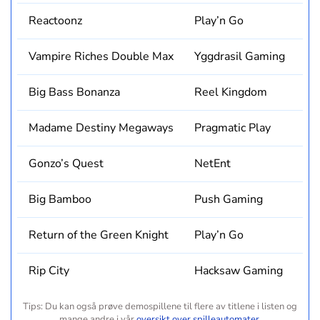
Reactoonz
Play’n Go
Vampire Riches Double Max
Yggdrasil Gaming
Big Bass Bonanza
Reel Kingdom
Madame Destiny Megaways
Pragmatic Play
Gonzo’s Quest
NetEnt
Big Bamboo
Push Gaming
Return of the Green Knight
Play’n Go
Rip City
Hacksaw Gaming
Tips: Du kan også prøve demospillene til flere av titlene i listen og
mange andre i vår
oversikt over spilleautomater
.