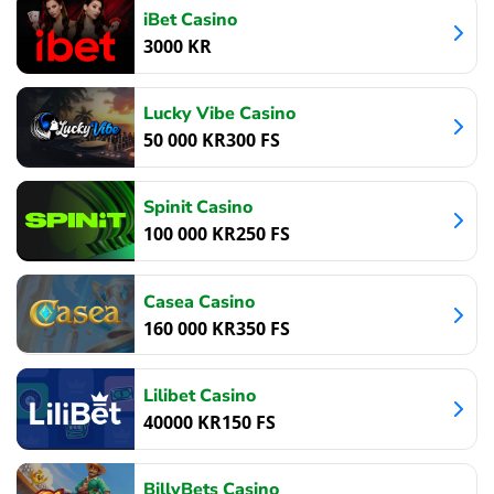
iBet Casino
3000
KR
Lucky Vibe Casino
50 000
KR
300
FS
Spinit Casino
100 000
KR
250
FS
Casea Casino
160 000
KR
350
FS
Lilibet Casino
40000
KR
150
FS
BillyBets Casino