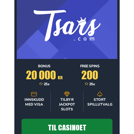
BONUS
FREE SPINS
20 000
200
KR
25x
25x
INNSKUDD
TILBYR
STORT
MED VISA
JACKPOT
SPILLUTVALG
SLOTS
TIL CASINOET