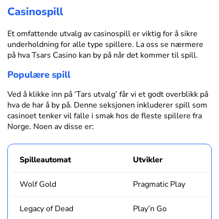
Casinospill
Et omfattende utvalg av casinospill er viktig for å sikre
underholdning for alle type spillere. La oss se nærmere
på hva Tsars Casino kan by på når det kommer til spill.
Populære spill
Ved å klikke inn på ‘Tars utvalg’ får vi et godt overblikk på
hva de har å by på. Denne seksjonen inkluderer spill som
casinoet tenker vil falle i smak hos de fleste spillere fra
Norge. Noen av disse er:
Spilleautomat
Utvikler
Wolf Gold
Pragmatic Play
Legacy of Dead
Play’n Go