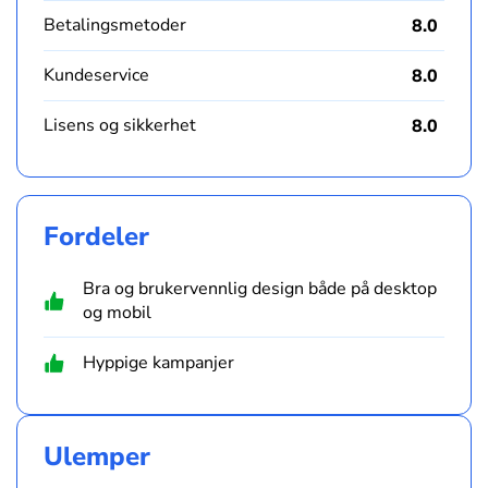
Betalingsmetoder
8.0
Kundeservice
8.0
Lisens og sikkerhet
8.0
Fordeler
Bra og brukervennlig design både på desktop
og mobil
Hyppige kampanjer
Ulemper