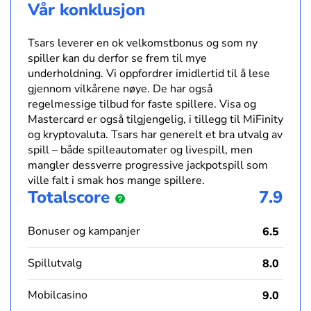
Vår konklusjon
Tsars leverer en ok velkomstbonus og som ny
spiller kan du derfor se frem til mye
underholdning. Vi oppfordrer imidlertid til å lese
gjennom vilkårene nøye. De har også
regelmessige tilbud for faste spillere. Visa og
Mastercard er også tilgjengelig, i tillegg til MiFinity
og kryptovaluta. Tsars har generelt et bra utvalg av
spill – både spilleautomater og livespill, men
mangler dessverre progressive jackpotspill som
ville falt i smak hos mange spillere.
Totalscore
7.9
Bonuser og kampanjer
6.5
Spillutvalg
8.0
Mobilcasino
9.0