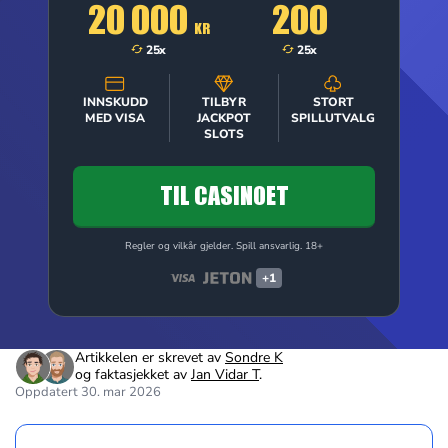
20 000
200
KR
25x
25x
INNSKUDD
TILBYR
STORT
MED VISA
JACKPOT
SPILLUTVALG
SLOTS
TIL CASINOET
Regler og vilkår gjelder. Spill ansvarlig. 18+
+1
Artikkelen er skrevet av
Sondre K
og faktasjekket av
Jan Vidar T
.
Oppdatert 30. mar 2026