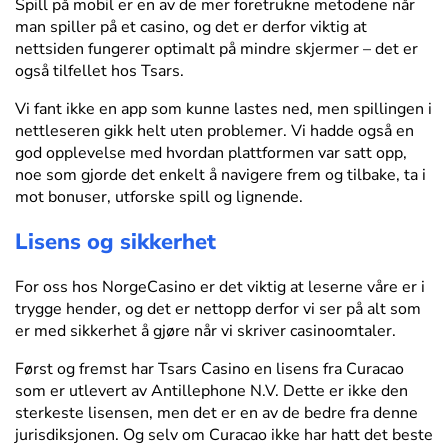
Spill på mobil er en av de mer foretrukne metodene når
man spiller på et casino, og det er derfor viktig at
nettsiden fungerer optimalt på mindre skjermer – det er
også tilfellet hos Tsars.
Vi fant ikke en app som kunne lastes ned, men spillingen i
nettleseren gikk helt uten problemer. Vi hadde også en
god opplevelse med hvordan plattformen var satt opp,
noe som gjorde det enkelt å navigere frem og tilbake, ta i
mot bonuser, utforske spill og lignende.
Lisens og sikkerhet
For oss hos NorgeCasino er det viktig at leserne våre er i
trygge hender, og det er nettopp derfor vi ser på alt som
er med sikkerhet å gjøre når vi skriver casinoomtaler.
Først og fremst har Tsars Casino en lisens fra Curacao
som er utlevert av Antillephone N.V. Dette er ikke den
sterkeste lisensen, men det er en av de bedre fra denne
jurisdiksjonen. Og selv om Curacao ikke har hatt det beste