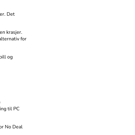
ter. Det
en krasjer.
lternativ for
pill og
e
ng til PC
 or No Deal