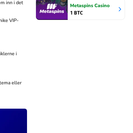
m inn i det
Metaspins Casino
1 BTC
nike VIP-
klerne i
 tema eller