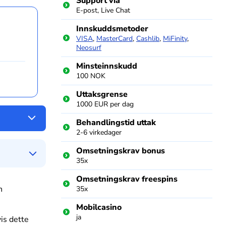
Support via
E-post, Live Chat
Innskuddsmetoder
VISA
,
MasterCard
,
Cashlib
,
MiFinity
,
Neosurf
Minsteinnskudd
100 NOK
Uttaksgrense
1000 EUR per dag
Behandlingstid uttak
2-6 virkedager
Omsetningskrav bonus
35x
Omsetningskrav freespins
n
35x
Mobilcasino
ja
vis dette