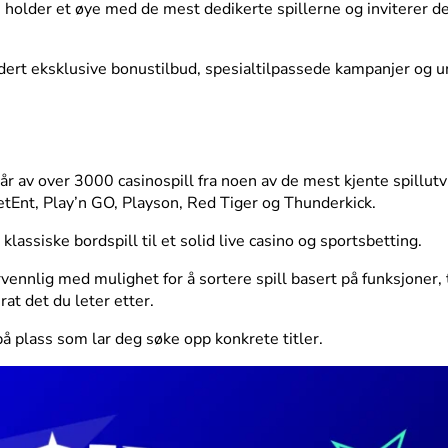
m holder et øye med de mest dedikerte spillerne og inviterer de
udert eksklusive bonustilbud, spesialtilpassede kampanjer og u
r av over 3000 casinospill fra noen av de mest kjente spillutvi
tEnt, Play’n GO, Playson, Red Tiger og Thunderkick.
klassiske bordspill til et solid live casino og sportsbetting.
ennlig med mulighet for å sortere spill basert på funksjoner,
rat det du leter etter.
å plass som lar deg søke opp konkrete titler.