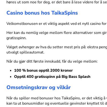
høres ut som noe for deg, er det bare å lese videre for å se
Casino bonus hos TaikaSpins
Velkomstbonusen er et viktig aspekt ved et nytt casino for 
Her kan du nemlig velge mellom flere alternativer som gir 
gratisspinn.
Valget avhenger av hva du setter mest pris på: ekstra peng
utvalgt spilleautomat.
Når du gjør ditt første innskudd, får du velge mellom:
100 % bonus opptil 2000 kroner
Opptil 400 gratisspinn på Big Bass Splash
Omsetningskrav og vilkår
Når du spiller med bonuser hos TaikaSpins, er det viktig å
kan ta ut bonusmidler og eventuelle gevinster knyttet til 