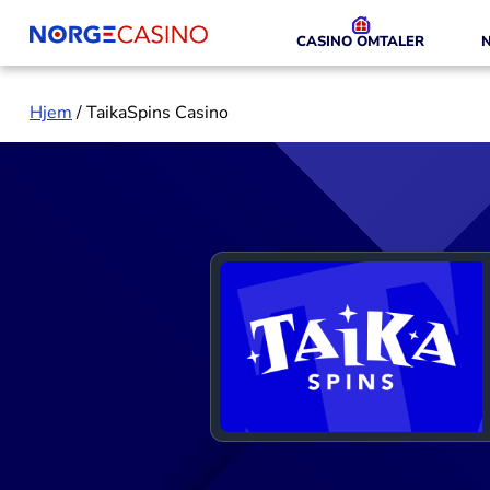
CASINO OMTALER
Hjem
/
TaikaSpins Casino