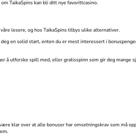
 om TaikaSpins kan bli ditt nye favorittcasino.
våre lesere, og hos TaikaSpins tilbys ulike alternativer.
deg en solid start, enten du er mest interessert i bonuspenger
er å utforske spill med, eller gratisspinn som gir deg mange s
 være klar over at alle bonuser har omsetningskrav som må opp
dem.