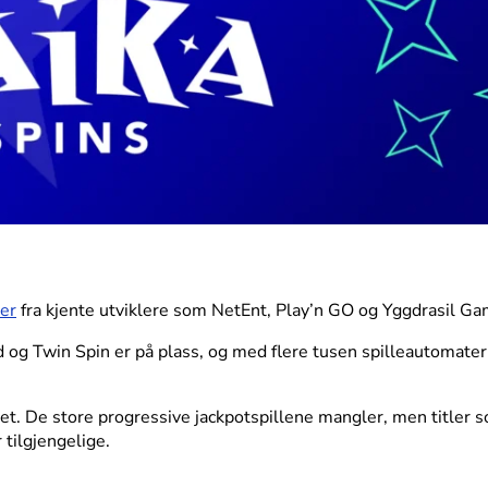
er
fra kjente utviklere som NetEnt, Play’n GO og Yggdrasil G
 og Twin Spin er på plass, og med flere tusen spilleautomater
set. De store progressive jackpotspillene mangler, men titler 
 tilgjengelige.