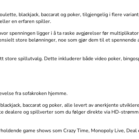
oulette, blackjack, baccarat og poker, tilgjengelig i flere varian
eller en erfaren spiller.
hvor spenningen ligger i å ta raske avgjørelser før multiplikator
nsielt store belønninger, noe som gjør dem til et spennende a
itt store spillutvalg. Dette inkluderer både video poker, bingos
pplevelse fra sofakroken hjemme.
 blackjack, baccarat og poker, alle levert av anerkjente utvikler
te dealere og spillverter som du følger direkte via HD-strømmi
underholdende game shows som Crazy Time, Monopoly Live, Deal