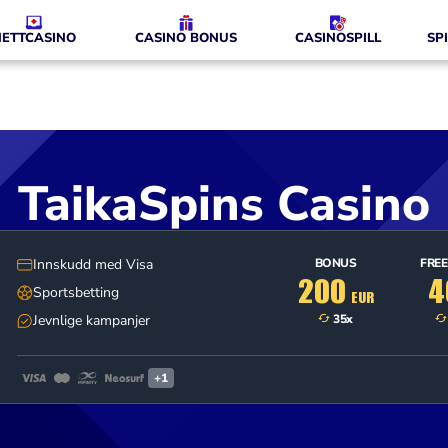
NETTCASINO
CASINO BONUS
CASINOSPILL
SP
TaikaSpins Casino
Innskudd med Visa
BONUS
FREE
200
4
Sportsbetting
EUR
Jevnlige kampanjer
35x
+1