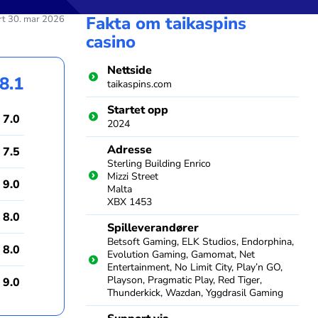
Fakta om taikaspins
t 30. mar 2026
casino
Nettside
8.1
taikaspins.com
Startet opp
7.0
2024
Adresse
7.5
Sterling Building Enrico
Mizzi Street
9.0
Malta
XBX 1453
8.0
Spilleverandører
Betsoft Gaming, ELK Studios, Endorphina,
8.0
Evolution Gaming, Gamomat, Net
Entertainment, No Limit City, Play’n GO,
Playson, Pragmatic Play, Red Tiger,
9.0
Thunderkick, Wazdan, Yggdrasil Gaming