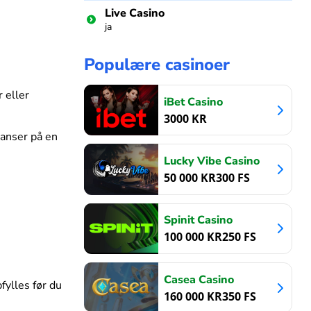
Live Casino
ja
Populære casinoer
 eller
iBet Casino
3000
KR
janser på en
Lucky Vibe Casino
50 000
KR
300
FS
Spinit Casino
100 000
KR
250
FS
Casea Casino
fylles før du
160 000
KR
350
FS