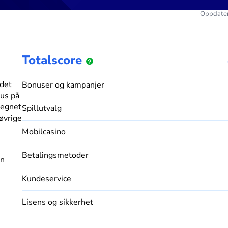
Oppdater
Totalscore
 det
Bonuser og kampanjer
us på
legnet
Spillutvalg
øvrige
Mobilcasino
Betalingsmetoder
an
Kundeservice
Lisens og sikkerhet