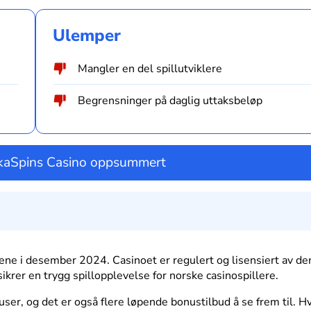
Ulemper
Mangler en del spillutviklere
Begrensninger på daglig uttaksbeløp
kaSpins Casino oppsummert
ene i desember 2024. Casinoet er regulert og lisensiert av de
ikrer en trygg spillopplevelse for norske casinospillere.
ser, og det er også flere løpende bonustilbud å se frem til. H