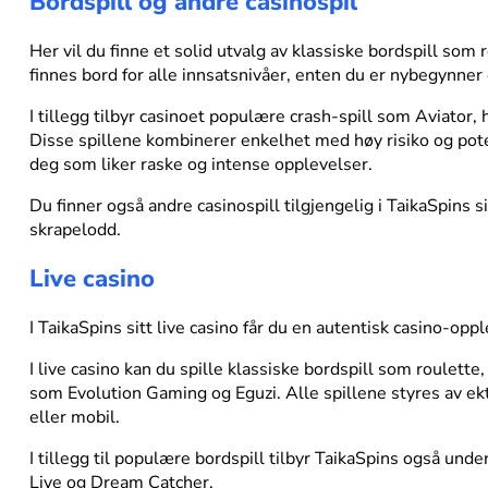
Bordspill og andre casinospil
Her vil du finne et solid utvalg av klassiske bordspill som r
finnes bord for alle innsatsnivåer, enten du er nybegynner 
I tillegg tilbyr casinoet populære crash-spill som Aviator, 
Disse spillene kombinerer enkelhet med høy risiko og pote
deg som liker raske og intense opplevelser.
Du finner også andre casinospill tilgjengelig i TaikaSpins s
skrapelodd.
Live casino
I TaikaSpins sitt live casino får du en autentisk casino-o
I live casino kan du spille klassiske bordspill som roulette,
som Evolution Gaming og Eguzi. Alle spillene styres av ek
eller mobil.
I tillegg til populære bordspill tilbyr TaikaSpins også 
Live og Dream Catcher.