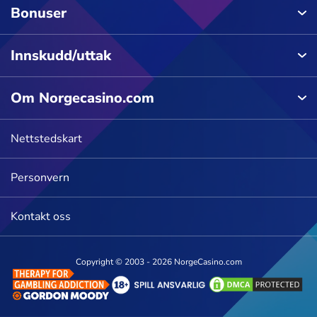
Bonuser
Innskudd/uttak
Om Norgecasino.com
Nettstedskart
Personvern
Kontakt oss
Copyright © 2003 - 2026 NorgeCasino.com