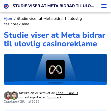
STUDIE VISER AT META BIDRAR TIL ULOVLIG CASINOREKLAME
Hjem
/
Studie viser at Meta bidrar til ulovlig
casinoreklame
Studie viser at Meta bidrar
til ulovlig casinoreklame
Artikkelen er skrevet av
Trine Juliane B
og faktasjekket av
Sondre K
.
Oppdatert 29. mai 2026