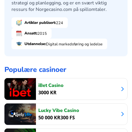
strategi og planlegging, og er en svært viktig
ressurs for Norgecasino.com på spillomtaler.
Artikler publisert:
224
Ansatt:
2015
Utdannelse:
Digital markedsføring og ledelse
Populære casinoer
iBet Casino
3000
KR
Lucky Vibe Casino
50 000
KR
300
FS