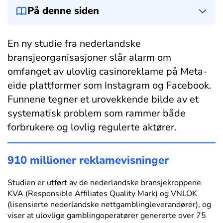
På denne siden
En ny studie fra nederlandske
bransjeorganisasjoner slår alarm om
omfanget av ulovlig casinoreklame på Meta-
eide plattformer som Instagram og Facebook.
Funnene tegner et urovekkende bilde av et
systematisk problem som rammer både
forbrukere og lovlig regulerte aktører.
910 millioner reklamevisninger
Studien er utført av de nederlandske bransjekroppene
KVA (Responsible Affiliates Quality Mark) og VNLOK
(lisensierte nederlandske nettgamblingleverandører), og
viser at ulovlige gamblingoperatører genererte over 75