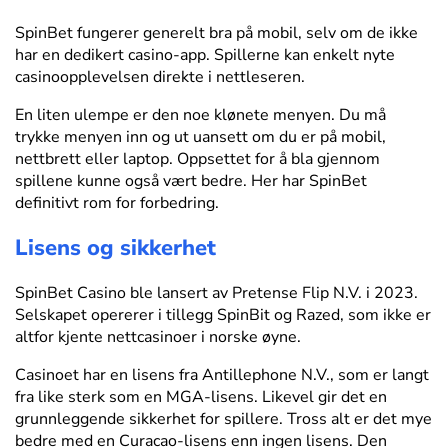
SpinBet fungerer generelt bra på mobil, selv om de ikke
har en dedikert casino-app. Spillerne kan enkelt nyte
casinoopplevelsen direkte i nettleseren.
En liten ulempe er den noe klønete menyen. Du må
trykke menyen inn og ut uansett om du er på mobil,
nettbrett eller laptop. Oppsettet for å bla gjennom
spillene kunne også vært bedre. Her har SpinBet
definitivt rom for forbedring.
Lisens og sikkerhet
SpinBet Casino ble lansert av Pretense Flip N.V. i 2023.
Selskapet opererer i tillegg SpinBit og Razed, som ikke er
altfor kjente nettcasinoer i norske øyne.
Casinoet har en lisens fra Antillephone N.V., som er langt
fra like sterk som en MGA-lisens. Likevel gir det en
grunnleggende sikkerhet for spillere. Tross alt er det mye
bedre med en Curacao-lisens enn ingen lisens. Den