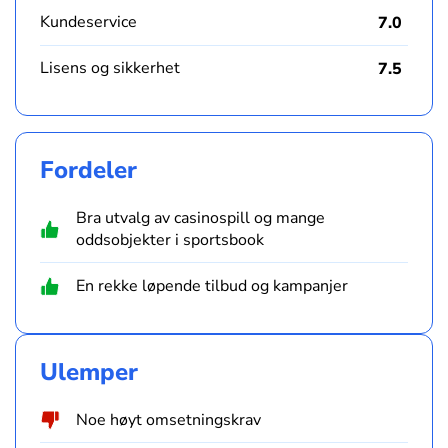
Kundeservice
7.0
Lisens og sikkerhet
7.5
Fordeler
Bra utvalg av casinospill og mange
oddsobjekter i sportsbook
En rekke løpende tilbud og kampanjer
Ulemper
Noe høyt omsetningskrav