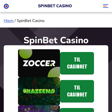
SPINBET CASINO
Hjem
/
SpinBet Casino
SpinBet Casino
TIL
CASINOET
TIL
CASINOET