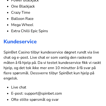
Power Blackjack
One Blackjack
Crazy Time
Balloon Race
Mega Wheel
Extra Chilli Epic Spins
Kundeservice
SpinBet Casino tilbyr kundeservice døgnet rundt via live
chat og e-post. Live chat er som vanlig den raskeste
måten å få hjelp på. Da vi testet kundeservice fikk vi raskt
hjelp, og det tok ikke mer enn 10 minutter å få svar på
flere spørsmål. Dessverre tilbyr SpinBet kun hjelp på
engelsk.
Live chat
E-post:
support@spinbet.com
Ofte stilte spørsmål og svar