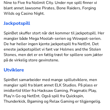
Nine to Five fra Nolimit City. Under nye spill finner vi
blant annet Jawsome Pirates, Bone Raiders, Forging
Wilds og Casino Night.
Jackpotspill
SpinBet skuffer stort når det kommer til jackpotspill. Her
mangler både Mega Moolah-serien og Wowpot-serien.
De har heller ingen kjente jackpotspill fra NetEnt. Det
eneste jackpotspillet vi fant var Holmes and the Stolen
Stones, men det er en fattig trøst for spillere som jakter
på de virkelig store gevinstene.
Utviklere
SpinBet samarbeider med mange spillutviklere, men
mangler spill fra blant annet ELK Studios. På plass er
imidlertid titler fra Hacksaw Gaming, Pragmatic Play,
Play’n Go og NetEnt. Også spill fra Quickspin,
Thunderkick, Bgaming og Relax Gaming er tilgjengelig.