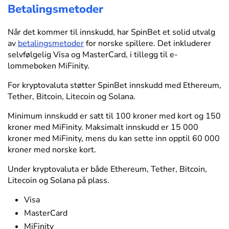
Betalingsmetoder
Når det kommer til innskudd, har SpinBet et solid utvalg
av
betalingsmetoder
for norske spillere. Det inkluderer
selvfølgelig Visa og MasterCard, i tillegg til e-
lommeboken MiFinity.
For kryptovaluta støtter SpinBet innskudd med Ethereum,
Tether, Bitcoin, Litecoin og Solana.
Minimum innskudd er satt til 100 kroner med kort og 150
kroner med MiFinity. Maksimalt innskudd er 15 000
kroner med MiFinity, mens du kan sette inn opptil 60 000
kroner med norske kort.
Under kryptovaluta er både Ethereum, Tether, Bitcoin,
Litecoin og Solana på plass.
Visa
MasterCard
MiFinity