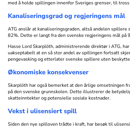
med å holde spillingen innenfor Sveriges grenser, til tross 
Kanaliseringsgrad og regjeringens mål
ATG anslår at kanaliseringsgraden, altså andelen spillere
82%. Dette er langt fra den svenske regjeringens mål på
Hasse Lord Skarplöth, administrerende direktør i ATG, har
uakseptabelt at en så stor andel av spillingen fortsatt skjer
pengevasking og etterlater svenske spillere uten beskytte
Økonomiske konsekvenser
Skarplöth har også bemerket at den årlige omsetningen f
på den svenske grunnskolen. Dette illustrerer de betydeli
skatteinntekter og potensielle sosiale kostnader.
Vekst i ulisensiert spill
Siden den nye spilloven trådte i kraft, har besøk til ulisens