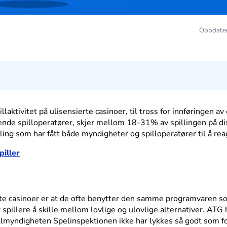
Oppdater
laktivitet på ulisensierte casinoer, til tross for innføringen av
dende spilloperatører, skjer mellom 18-31% av spillingen på d
ling som har fått både myndigheter og spilloperatører til å rea
piller
te casinoer er at de ofte benytter den samme programvaren s
spillere å skille mellom lovlige og ulovlige alternativer. ATG h
illmyndigheten Spelinspektionen ikke har lykkes så godt som f