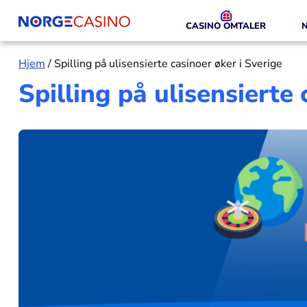
CASINO OMTALER
Hjem
/
Spilling på ulisensierte casinoer øker i Sverige
Spilling på ulisensierte 