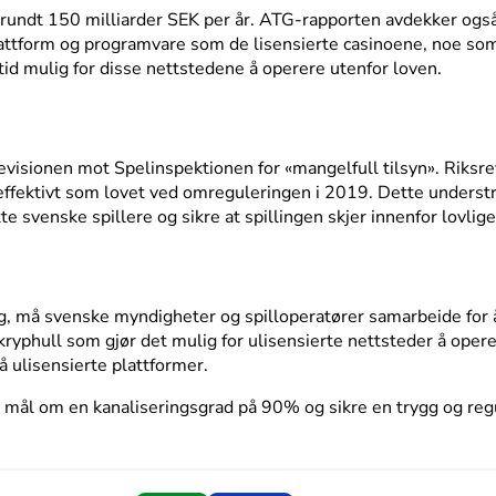
å rundt 150 milliarder SEK per år. ATG-rapporten avdekker også
attform og programvare som de lisensierte casinoene, noe so
tid mulig for disse nettstedene å operere utenfor loven.
evisionen mot Spelinspektionen for «mangelfull tilsyn». Riksre
 effektivt som lovet ved omreguleringen i 2019. Dette underst
te svenske spillere og sikre at spillingen skjer innenfor lovli
g, må svenske myndigheter og spilloperatører samarbeide for 
kryphull som gjør det mulig for ulisensierte nettsteder å oper
å ulisensierte plattformer.
t mål om en kanaliseringsgrad på 90% og sikre en trygg og reg