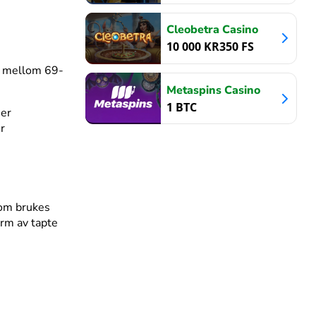
Cleobetra Casino
10 000
KR
350
FS
er mellom 69-
Metaspins Casino
1 BTC
 er
or
som brukes
orm av tapte