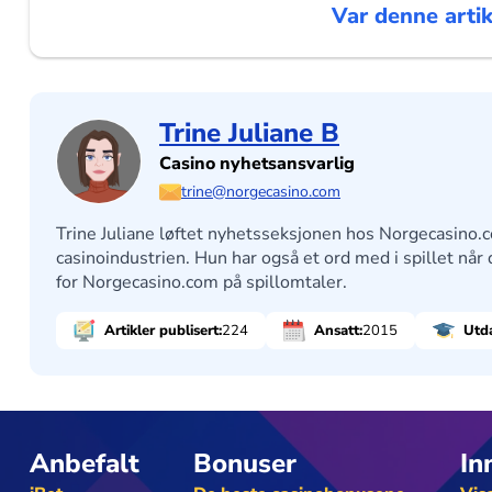
Var denne artik
Trine Juliane B
Casino nyhetsansvarlig
trine@norgecasino.com
Trine Juliane løftet nyhetsseksjonen hos Norgecasino.co
casinoindustrien. Hun har også et ord med i spillet når
for Norgecasino.com på spillomtaler.
Artikler publisert:
224
Ansatt:
2015
Utd
Anbefalt
Bonuser
In