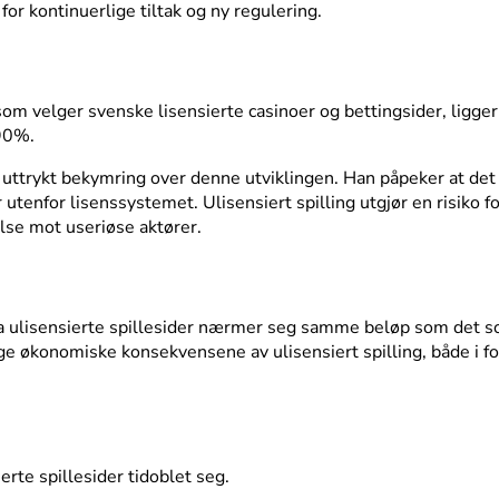
for kontinuerlige tiltak og ny regulering.
 som velger svenske lisensierte casinoer og bettingsider, ligg
 90%.
 uttrykt bekymring over denne utviklingen. Han påpeker at det
 utenfor lisenssystemet. Ulisensiert spilling utgjør en risiko f
lse mot useriøse aktører.
ra ulisensierte spillesider nærmer seg samme beløp som det 
ge økonomiske konsekvensene av ulisensiert spilling, både i f
ierte spillesider tidoblet seg.