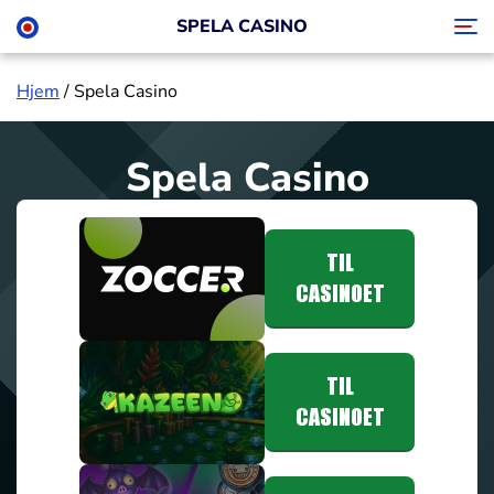
SPELA CASINO
Hjem
/
Spela Casino
Spela Casino
TIL
CASINOET
TIL
CASINOET