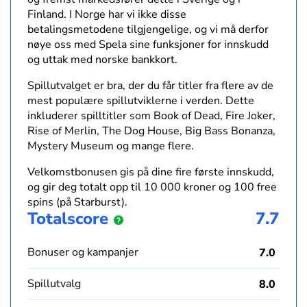
Finland. I Norge har vi ikke disse
betalingsmetodene tilgjengelige, og vi må derfor
nøye oss med Spela sine funksjoner for innskudd
og uttak med norske bankkort.
Spillutvalget er bra, der du får titler fra flere av de
mest populære spillutviklerne i verden. Dette
inkluderer spilltitler som Book of Dead, Fire Joker,
Rise of Merlin, The Dog House, Big Bass Bonanza,
Mystery Museum og mange flere.
Velkomstbonusen gis på dine fire første innskudd,
og gir deg totalt opp til 10 000 kroner og 100 free
spins (på Starburst).
Totalscore
7.7
Bonuser og kampanjer
7.0
Spillutvalg
8.0