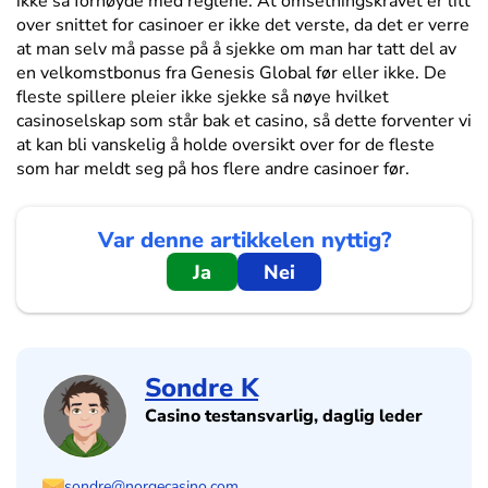
ikke så fornøyde med reglene. At omsetningskravet er litt
over snittet for casinoer er ikke det verste, da det er verre
at man selv må passe på å sjekke om man har tatt del av
en velkomstbonus fra Genesis Global før eller ikke. De
fleste spillere pleier ikke sjekke så nøye hvilket
casinoselskap som står bak et casino, så dette forventer vi
at kan bli vanskelig å holde oversikt over for de fleste
som har meldt seg på hos flere andre casinoer før.
Var denne artikkelen nyttig?
Ja
Nei
Sondre K
Casino testansvarlig, daglig leder
sondre@norgecasino.com