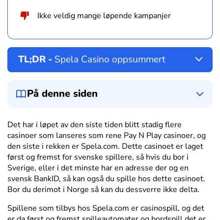
Ikke veldig mange løpende kampanjer
TL;DR -
Spela Casino oppsummert
På denne siden
Det har i løpet av den siste tiden blitt stadig flere
casinoer som lanseres som rene Pay N Play casinoer, og
den siste i rekken er Spela.com. Dette casinoet er laget
først og fremst for svenske spillere, så hvis du bor i
Sverige, eller i det minste har en adresse der og en
svensk BankID, så kan også du spille hos dette casinoet.
Bor du derimot i Norge så kan du dessverre ikke delta.
Spillene som tilbys hos Spela.com er casinospill, og det
er da først og fremst spilleautomater og bordspill det er