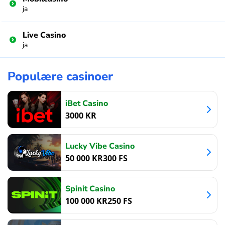
ja
Live Casino
ja
Populære casinoer
iBet Casino
3000
KR
Lucky Vibe Casino
50 000
KR
300
FS
Spinit Casino
100 000
KR
250
FS