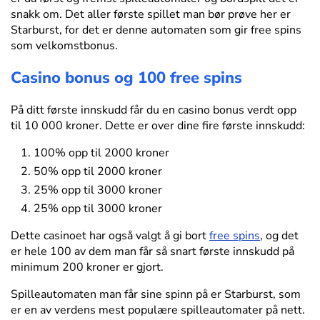
snakk om. Det aller første spillet man bør prøve her er
Starburst, for det er denne automaten som gir free spins
som velkomstbonus.
Casino bonus og 100 free spins
På ditt første innskudd får du en casino bonus verdt opp
til 10 000 kroner. Dette er over dine fire første innskudd:
100% opp til 2000 kroner
50% opp til 2000 kroner
25% opp til 3000 kroner
25% opp til 3000 kroner
Dette casinoet har også valgt å gi bort
free spins
, og det
er hele 100 av dem man får så snart første innskudd på
minimum 200 kroner er gjort.
Spilleautomaten man får sine spinn på er Starburst, som
er en av verdens mest populære spilleautomater på nett.