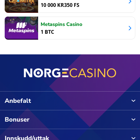
10 000
KR
350
FS
Metaspins Casino
1 BTC
Anbefalt
Bonuser
Innskudd/uttak