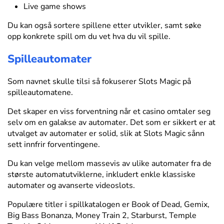
Live game shows
Du kan også sortere spillene etter utvikler, samt søke
opp konkrete spill om du vet hva du vil spille.
Spilleautomater
Som navnet skulle tilsi så fokuserer Slots Magic på
spilleautomatene.
Det skaper en viss forventning når et casino omtaler seg
selv om en galakse av automater. Det som er sikkert er at
utvalget av automater er solid, slik at Slots Magic sånn
sett innfrir forventingene.
Du kan velge mellom massevis av ulike automater fra de
største automatutviklerne, inkludert enkle klassiske
automater og avanserte videoslots.
Populære titler i spillkatalogen er Book of Dead, Gemix,
Big Bass Bonanza, Money Train 2, Starburst, Temple