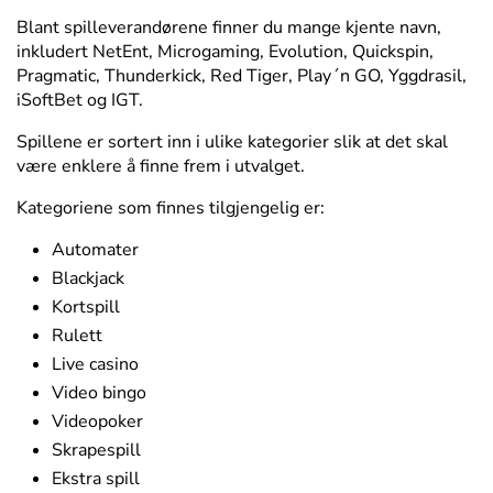
Blant spilleverandørene finner du mange kjente navn,
inkludert NetEnt, Microgaming, Evolution, Quickspin,
Pragmatic, Thunderkick, Red Tiger, Play´n GO, Yggdrasil,
iSoftBet og IGT.
Spillene er sortert inn i ulike kategorier slik at det skal
være enklere å finne frem i utvalget.
Kategoriene som finnes tilgjengelig er:
Automater
Blackjack
Kortspill
Rulett
Live casino
Video bingo
Videopoker
Skrapespill
Ekstra spill