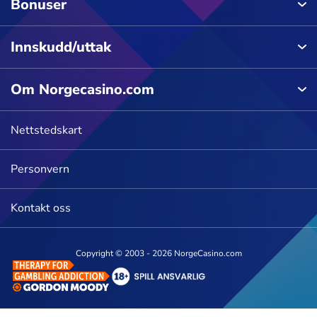
Bonuser
Innskudd/uttak
Om Norgecasino.com
Nettstedskart
Personvern
Kontakt oss
Copyright © 2003 - 2026 NorgeCasino.com