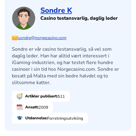
Sondre K
Casino testansvarlig, daglig leder
sondre@norgecasino.com
Sondre er vår casino testansvarlig, så vel som
daglig leder. Han har alltid vært interessert i
iGaming-industrien, og har testet flere hundre
casinoer i sin tid hos Norgecasino.com. Sondre er
bosatt på Malta med sin bedre halvdel og to
slitsomme katter.
Artikler publisert:
511
Ansatt:
2009
Utdannelse:
Forretningsutvikling