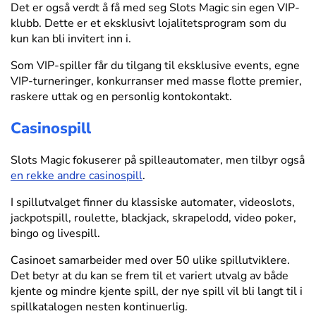
Det er også verdt å få med seg Slots Magic sin egen VIP-
klubb. Dette er et eksklusivt lojalitetsprogram som du
kun kan bli invitert inn i.
Som VIP-spiller får du tilgang til eksklusive events, egne
VIP-turneringer, konkurranser med masse flotte premier,
raskere uttak og en personlig kontokontakt.
Casinospill
Slots Magic fokuserer på spilleautomater, men tilbyr også
en rekke andre casinospill
.
I spillutvalget finner du klassiske automater, videoslots,
jackpotspill, roulette, blackjack, skrapelodd, video poker,
bingo og livespill.
Casinoet samarbeider med over 50 ulike spillutviklere.
Det betyr at du kan se frem til et variert utvalg av både
kjente og mindre kjente spill, der nye spill vil bli langt til i
spillkatalogen nesten kontinuerlig.