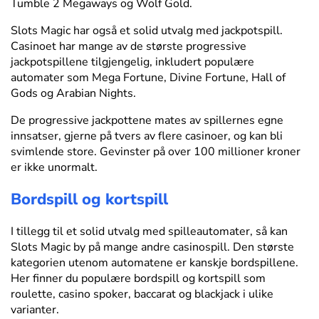
Tumble 2 Megaways og Wolf Gold.
Slots Magic har også et solid utvalg med jackpotspill.
Casinoet har mange av de største progressive
jackpotspillene tilgjengelig, inkludert populære
automater som Mega Fortune, Divine Fortune, Hall of
Gods og Arabian Nights.
De progressive jackpottene mates av spillernes egne
innsatser, gjerne på tvers av flere casinoer, og kan bli
svimlende store. Gevinster på over 100 millioner kroner
er ikke unormalt.
Bordspill og kortspill
I tillegg til et solid utvalg med spilleautomater, så kan
Slots Magic by på mange andre casinospill. Den største
kategorien utenom automatene er kanskje bordspillene.
Her finner du populære bordspill og kortspill som
roulette, casino spoker, baccarat og blackjack i ulike
varianter.