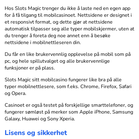
Hos Slots Magic trenger du ikke å laste ned en egen app
for å få tilgang til mobilcasinoet. Nettsidene er designet i
et responsivt format, og dette gjør at nettsidene
automatisk tilpasser seg alle typer mobilskjermer, uten at
du trenger å foreta deg noe annet enn å besøke
nettsidene i mobilnettleseren din.
Du får en like brukervennlig opplevelse på mobil som på
pc, og hele spillutvalget og alle brukervennlige
funksjoner er på plass.
Slots Magic sitt mobilcasino fungerer like bra på alle
typer mobilnettlesere, som f.eks. Chrome, Firefox, Safari
og Opera.
Casinoet er også testet på forskjellige smarttelefoner, og
fungerer sømløst på merker som Apple iPhone, Samsung
Galaxy, Huawei og Sony Xperia.
Lisens og sikkerhet