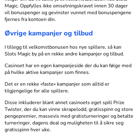
Magic. Oppfylles ikke omsetningskravet innen 30 dager
vil bonuspenger og gevinster vunnet med bonuspengene
fjernes fra kontoen din.
Øvrige kampanjer og tilbud
I tillegg til velkomstbonusen hos nye spillere, så kan
Slots Magic by på en rekke andre kampanjer og tilbud.
Casinoet har en egen kampanjeside der du kan følge med
på hvilke aktive kampanjer som finnes.
Det er en rekke «faste» kampanjer som alltid er
tilgjengelige for alle spillere.
Disse inkluderer blant annet casinoets eget spill Prize
Twister, der du kan vinne skrapelodd, gratisspinn og store
pengepremier, massevis med gratisturneringer og betalte
turneringer, dagens deal og muligheten til å sikre seg
gratisspinn hver uke.