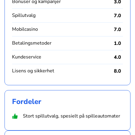
Bonuser og kampanjer
3.0
Spillutvalg
7.0
Mobilcasino
7.0
Betalingsmetoder
1.0
Kundeservice
4.0
Lisens og sikkerhet
8.0
Fordeler
Stort spillutvalg, spesielt på spilleautomater