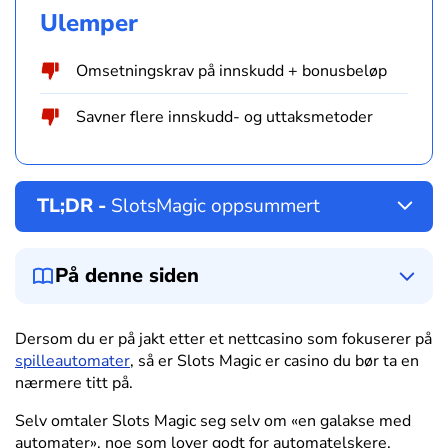
Ulemper
Omsetningskrav på innskudd + bonusbeløp
Savner flere innskudd- og uttaksmetoder
TL;DR -
SlotsMagic oppsummert
På denne siden
Dersom du er på jakt etter et nettcasino som fokuserer på
spilleautomater
, så er Slots Magic er casino du bør ta en
nærmere titt på.
Selv omtaler Slots Magic seg selv om «en galakse med
automater», noe som lover godt for automatelskere.