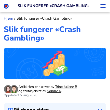
SLIK FUNGERER «CRASH GAMBLING»
Hjem
/
Slik fungerer «Crash Gambling»
Slik fungerer «Crash
Gambling»
Artikkelen er skrevet av
Trine Juliane B
og faktasjekket av
Sondre K
.
Oppdatert 5. aug 2026
På denne siden