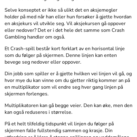
Selve konseptet er ikke så ulikt det en aksjemegler
holder på med når han eller hun forsøker å gjette hvordan
en aksjekurs vil utvikle seg. Vil aksjekursen gå oppover
eller nedover? Det er i det hele det samme som Crash
Gambling handler om også.
Et Crash-spill består kort forklart av en horisontal linje
som du følger på skjermen. Denne linjen kan enten
bevege seg nedover eller oppover.
Din jobb som spiller er å gjette hvilken vei linjen vil gå, og
hvor mye du kan vinne om du gjetter riktig kommer an på
en multiplikator som vil endre seg hver gang linjen på
skjermen forlenges.
Multiplikatoren kan gå begge veier. Den kan øke, men den
kan også reduseres i størrelse.
På et helt tilfeldig tidspunkt vil linjen du følger på
skjermen falle fullstendig sammen og krasje. Din