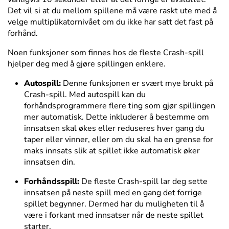
Det vil si at du mellom spillene må være raskt ute med å
velge multiplikatornivået om du ikke har satt det fast på
forhånd.
Noen funksjoner som finnes hos de fleste Crash-spill
hjelper deg med å gjøre spillingen enklere.
Autospill:
Denne funksjonen er svært mye brukt på
Crash-spill. Med autospill kan du
forhåndsprogrammere flere ting som gjør spillingen
mer automatisk. Dette inkluderer å bestemme om
innsatsen skal økes eller reduseres hver gang du
taper eller vinner, eller om du skal ha en grense for
maks innsats slik at spillet ikke automatisk øker
innsatsen din.
Forhåndsspill:
De fleste Crash-spill lar deg sette
innsatsen på neste spill med en gang det forrige
spillet begynner. Dermed har du muligheten til å
være i forkant med innsatser når de neste spillet
starter.