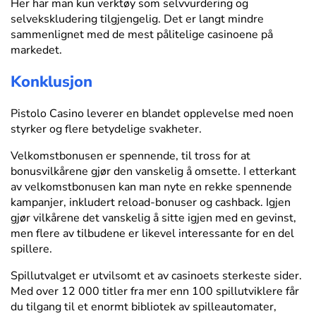
Her har man kun verktøy som selvvurdering og
selvekskludering tilgjengelig. Det er langt mindre
sammenlignet med de mest pålitelige casinoene på
markedet.
Konklusjon
Pistolo Casino leverer en blandet opplevelse med noen
styrker og flere betydelige svakheter.
Velkomstbonusen er spennende, til tross for at
bonusvilkårene gjør den vanskelig å omsette. I etterkant
av velkomstbonusen kan man nyte en rekke spennende
kampanjer, inkludert reload-bonuser og cashback. Igjen
gjør vilkårene det vanskelig å sitte igjen med en gevinst,
men flere av tilbudene er likevel interessante for en del
spillere.
Spillutvalget er utvilsomt et av casinoets sterkeste sider.
Med over 12 000 titler fra mer enn 100 spillutviklere får
du tilgang til et enormt bibliotek av spilleautomater,