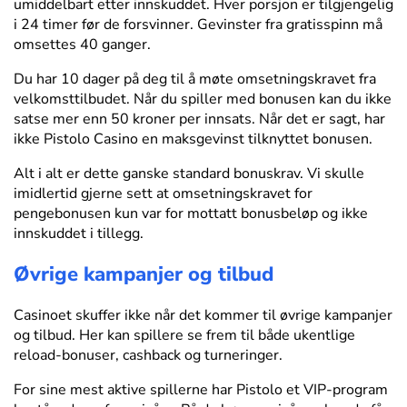
umiddelbart etter innskuddet. Hver porsjon er tilgjengelig
i 24 timer før de forsvinner. Gevinster fra gratisspinn må
omsettes 40 ganger.
Du har 10 dager på deg til å møte omsetningskravet fra
velkomsttilbudet. Når du spiller med bonusen kan du ikke
satse mer enn 50 kroner per innsats. Når det er sagt, har
ikke Pistolo Casino en maksgevinst tilknyttet bonusen.
Alt i alt er dette ganske standard bonuskrav. Vi skulle
imidlertid gjerne sett at omsetningskravet for
pengebonusen kun var for mottatt bonusbeløp og ikke
innskuddet i tillegg.
Øvrige kampanjer og tilbud
Casinoet skuffer ikke når det kommer til øvrige kampanjer
og tilbud. Her kan spillere se frem til både ukentlige
reload-bonuser, cashback og turneringer.
For sine mest aktive spillerne har Pistolo et VIP-program