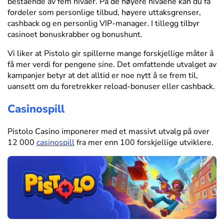
bestående av fem nivåer. På de høyere nivåene kan du få
fordeler som personlige tilbud, høyere uttaksgrenser,
cashback og en personlig VIP-manager. I tillegg tilbyr
casinoet bonuskrabber og bonushunt.
Vi liker at Pistolo gir spillerne mange forskjellige måter å
få mer verdi for pengene sine. Det omfattende utvalget av
kampanjer betyr at det alltid er noe nytt å se frem til,
uansett om du foretrekker reload-bonuser eller cashback.
Casinospill
Pistolo Casino imponerer med et massivt utvalg på over
12 000
casinospill
fra mer enn 100 forskjellige utviklere.