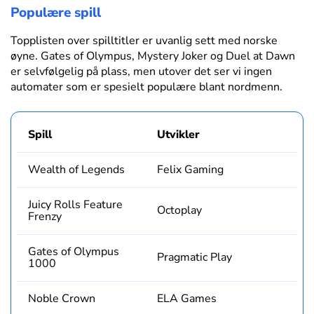
Populære spill
Topplisten over spilltitler er uvanlig sett med norske
øyne. Gates of Olympus, Mystery Joker og Duel at Dawn
er selvfølgelig på plass, men utover det ser vi ingen
automater som er spesielt populære blant nordmenn.
Spill
Utvikler
Wealth of Legends
Felix Gaming
Juicy Rolls Feature
Octoplay
Frenzy
Gates of Olympus
Pragmatic Play
1000
Noble Crown
ELA Games