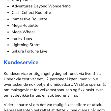
Adventures Beyond Wonderland
Cash Collect Roulette
Immersive Roulette
Mega Roulette
Mega Wheel
Funky Time
Lightning Storm
Sakura Fortune Live
Kundeservice
Kundeservice er tilgjengelig døgnet rundt via live chat.
Under vår test var det 12 personer i køen, men vi ble
overraskende nok betjent umiddelbart. Vi stilte spørsmål
om maksgevinst for velkomstbonusen og fikk raskt svar
om at det ikke fantes en slik begrensning.
Videre spurte vi om det var mulig å kansellere et uttak.
Representanten bekreftet at dette kunne gjøres når som