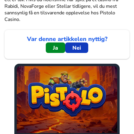
Rabidi, NovaForge eller Stellar tidligere, vil du mest
sannsynlig få en tilsvarende opplevelse hos Pistolo
Casino.
Var denne artikkelen nyttig?
Ja
Nei