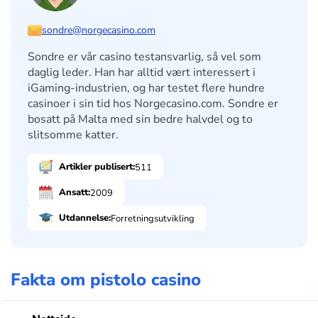
sondre@norgecasino.com
Sondre er vår casino testansvarlig, så vel som
daglig leder. Han har alltid vært interessert i
iGaming-industrien, og har testet flere hundre
casinoer i sin tid hos Norgecasino.com. Sondre er
bosatt på Malta med sin bedre halvdel og to
slitsomme katter.
Artikler publisert:
511
Ansatt:
2009
Utdannelse:
Forretningsutvikling
Fakta om pistolo casino