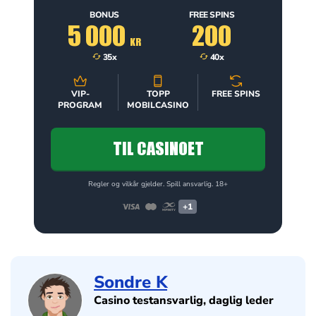
BONUS
FREE SPINS
5 000
200
KR
35x
40x
VIP-
TOPP
FREE SPINS
PROGRAM
MOBILCASINO
TIL CASINOET
Regler og vilkår gjelder. Spill ansvarlig. 18+
+1
Sondre K
Casino testansvarlig, daglig leder