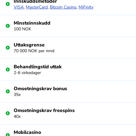
Innskuddsmetoder
VISA
,
MasterCard
,
Bitcoin Casino
,
MiFinity
Minsteinnskudd
100 NOK
Uttaksgrense
70 000 NOK per mnd
Behandlingstid uttak
2-6 virkedager
Omsetningskrav bonus
35x
Omsetningskrav freespins
40x
Mobilcasino