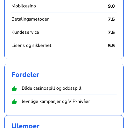
Mobilcasino
9.0
Betalingsmetoder
7.5
Kundeservice
7.5
Lisens og sikkerhet
5.5
Fordeler
Både casinospill og oddsspill
Jevnlige kampanjer og VIP-nivåer
Ulemper