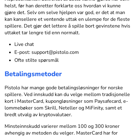
helst, før han deretter forklarte oss hvordan vi kunne
gjøre det. Selv om selve hjelpen var god, er det at man
kan kansellere et ventende uttak en ulempe for de fleste
spillere. Det gjør det lettere å spille bort gevinstene hvis
uttaket tar lengre tid enn normalt.
Live chat
E-post:
support@pistolo.com
Ofte stilte spørsmål
Betalingsmetoder
Pistolo har mange gode betalingsløsninger for norske
spillere. Ved innskudd kan du velge mellom tradisjonelle
kort i MasterCard, kupongløsninger som Paysafecard, e-
lommebøker som Skrill, Neteller og MiFinity, samt et
bredt utvalg av kryptovalutaer.
Minsteinnskudd varierer mellom 100 og 300 kroner
avhengig av metoden du velger. MasterCard har for