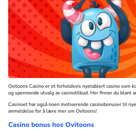
Ovitoons Casino er et forholdsvis nyetablert casino som ko
og spennende utvalg av casinotilbud. Her finner du blant an
Casinoet har også noen motiverende casinobonuser til nye og
anmeldelse for å lære mer om Ovitoons!
Casino bonus hos Ovitoons