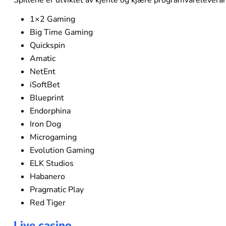
Spillene er utviklet av kjente og kjære programvareleveran
1×2 Gaming
Big Time Gaming
Quickspin
Amatic
NetEnt
iSoftBet
Blueprint
Endorphina
Iron Dog
Microgaming
Evolution Gaming
ELK Studios
Habanero
Pragmatic Play
Red Tiger
Live casino