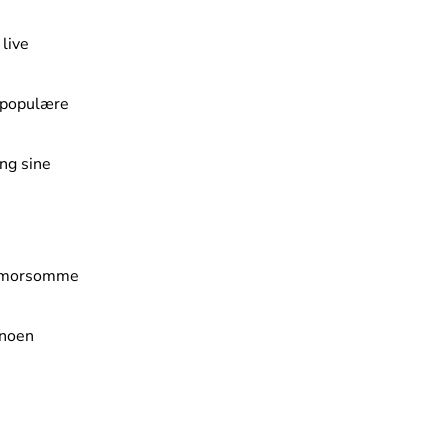
 live
d populære
ing sine
ge morsomme
 noen