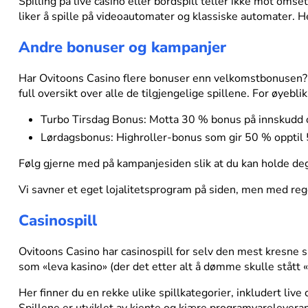
Spilling på live casino eller bordspill teller ikke mot oms
liker å spille på videoautomater og klassiske automater. He
Andre bonuser og kampanjer
Har Ovitoons Casino flere bonuser enn velkomstbonusen? J
full oversikt over alle de tilgjengelige spillene. For øyebl
Turbo Tirsdag Bonus: Motta 30 % bonus på innskudd 
Lørdagsbonus: Highroller-bonus som gir 50 % opptil 
Følg gjerne med på kampanjesiden slik at du kan holde deg
Vi savner et eget lojalitetsprogram på siden, men med reg
Casinospill
Ovitoons Casino har casinospill for selv den mest kresne 
som «leva kasino» (der det etter alt å dømme skulle stått 
Her finner du en rekke ulike spillkategorier, inkludert live