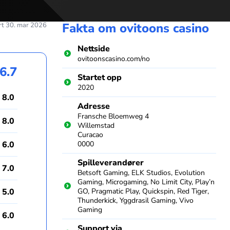
Fakta om ovitoons casino
t 30. mar 2026
Nettside
ovitoonscasino.com/no
6.7
Startet opp
2020
8.0
Adresse
Fransche Bloemweg 4
8.0
Willemstad
Curacao
6.0
0000
Spilleverandører
7.0
Betsoft Gaming, ELK Studios, Evolution
Gaming, Microgaming, No Limit City, Play’n
5.0
GO, Pragmatic Play, Quickspin, Red Tiger,
Thunderkick, Yggdrasil Gaming, Vivo
Gaming
6.0
Support via