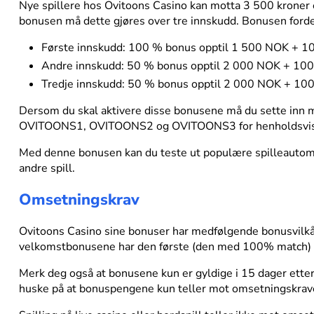
Nye spillere hos Ovitoons Casino kan motta 3 500 kroner e
bonusen må dette gjøres over tre innskudd. Bonusen fordel
Første innskudd: 100 % bonus opptil 1 500 NOK + 100
Andre innskudd: 50 % bonus opptil 2 000 NOK + 100 
Tredje innskudd: 50 % bonus opptil 2 000 NOK + 100 
Dersom du skal aktivere disse bonusene må du sette inn
OVITOONS1, OVITOONS2 og OVITOONS3 for henholdsvis fø
Med denne bonusen kan du teste ut populære spilleautomate
andre spill.
Omsetningskrav
Ovitoons Casino sine bonuser har medfølgende bonusvilkår.
velkomstbonusene har den første (den med 100% match) et
Merk deg også at bonusene kun er gyldige i 15 dager etter 
huske på at bonuspengene kun teller mot omsetningskravet