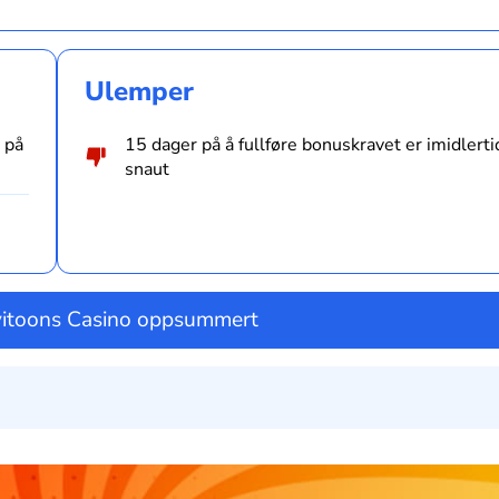
Ulemper
 på
15 dager på å fullføre bonuskravet er imidlertid
snaut
itoons Casino oppsummert