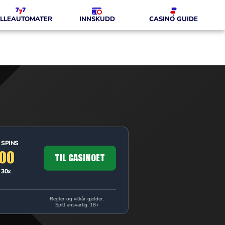
ILLEAUTOMATER
INNSKUDD
CASINO GUIDE
 SPINS
00
TIL CASINOET
30x
Regler og vilkår gjelder.
Spill ansvarlig. 18+