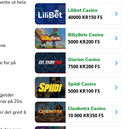
hente ut hele
Lilibet Casino
40000
KR
150
FS
BillyBets Casino
5000
KR
200
FS
ene
Glorion Casino
e for på
7500
KR
200
FS
Spiidi Casino
5000
KR
100
FS
gjelder
rav på 20x.
Cleobetra Casino
r det greit å
10 000
KR
350
FS