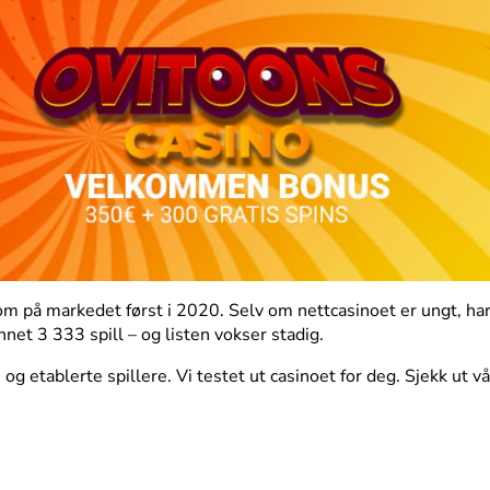
m på markedet først i 2020. Selv om nettcasinoet er ungt, har
net 3 333 spill – og listen vokser stadig.
 etablerte spillere. Vi testet ut casinoet for deg. Sjekk ut vå