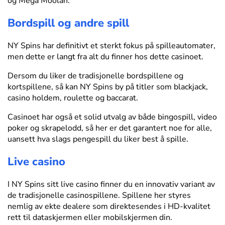
og Mega Moolah.
Bordspill og andre spill
NY Spins har definitivt et sterkt fokus på spilleautomater,
men dette er langt fra alt du finner hos dette casinoet.
Dersom du liker de tradisjonelle bordspillene og
kortspillene, så kan NY Spins by på titler som blackjack,
casino holdem, roulette og baccarat.
Casinoet har også et solid utvalg av både bingospill, video
poker og skrapelodd, så her er det garantert noe for alle,
uansett hva slags pengespill du liker best å spille.
Live casino
I NY Spins sitt live casino finner du en innovativ variant av
de tradisjonelle casinospillene. Spillene her styres
nemlig av ekte dealere som direktesendes i HD-kvalitet
rett til dataskjermen eller mobilskjermen din.