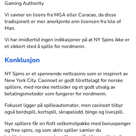
Gaming Authority
Vi savner en lisens fra MGA eller Curacao, da disse
tradisjonelt er mer anerkjente enn lisensen fra Isle of
Man.
Vi har imidlertid ingen indikasjoner på at NY Spins ikke er
et sikkert sted å spille for nordmenn.
Konklusjon
NY Spins er et spennende nettcasino som er inspirert av
New York City. Casinoet er godt tilrettelagt for norske
spillere, med norske nettsider og et godt utvalg av
betalingsmetoder som fungerer for nordmenn.
Fokuset ligger på spilleautomater, men casinoet tilbyr
også bordspill, kortspill, skrapelodd, bingo og livespill.
Nye spillere får en flott velkomstpakke med bonuspenger
og free spins, og som aktiv spiller samler du