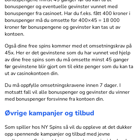
bonuspenger og eventuelle gevinster vunnet med
bonuspenger fra casinoet. Har du f.eks. fått 400 kroner i
bonuspenger må du omsette for 400×45 = 18 000
kroner før bonuspengene og gevinster kan tas ut av
kontoen.
Også dine free spins kommer med et omsetningskrav på
45x. Her er det gevinstene som du har vunnet ved hjelp
av dine free spins som du må omsette minst 45 ganger
før gevinstene blir gjort om til ekte penger som du kan ta
ut av casinokontoen din.
Du må oppfylle omsetningskravene innen 7 dager. I
motsatt fall vil alle bonuspenger og gevinster du vinner
med bonuspenger forsvinne fra kontoen din.
Øvrige kampanjer og tilbud
Som spiller hos NY Spins så vil du oppleve at det dukker
opp spennende kampanjer og tilbud med jevne