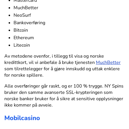
Mastercard
MuchBetter
NeoSurf
Bankoverføring
Bitcoin
Ethereum
Litecoin
Av metodene ovenfor, i tillegg til visa og norske
kredittkort, vil vi anbefale å bruke tjenesten
MuchBetter
som tilrettelegger for å gjøre innskudd og uttak enklere
for norske spillere.
Alle overføringer går raskt, og er 100 % trygge. NY Spins
bruker den samme avanserte SSL-krypteringen som
norske banker bruker for å sikre at sensitive opplysninger
ikke kommer på avveie.
Mobilcasino