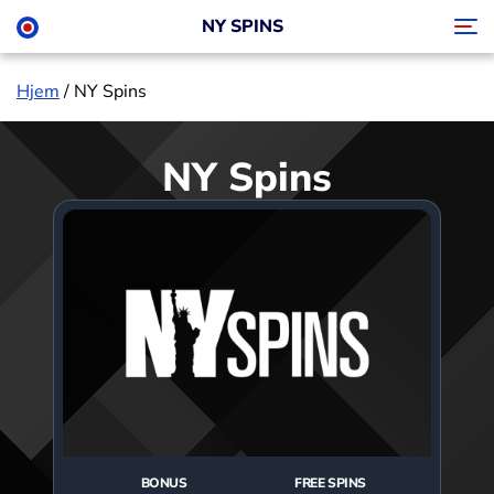
NY SPINS
Hjem
/
NY Spins
NY Spins
BONUS
FREE SPINS