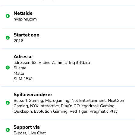
Nettside
nyspins.com
Startet opp
2016
Adresse
adressen 63, Villino Zammit, Triq il-Kbira
Sliema
Malta
SLM 1541
Spilleverandører
Betsoft Gaming, Microgaming, Net Entertainment, NextGen
Gaming, NYX Interactive, Play’n GO, Yggdrasil Gaming,
Quickspin, Evolution Gaming, Red Tiger, Pragmatic Play
Support via
E-post, Live Chat