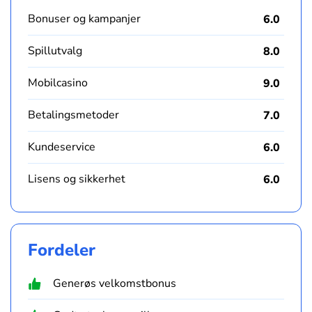
Bonuser og kampanjer
6.0
Spillutvalg
8.0
Mobilcasino
9.0
Betalingsmetoder
7.0
Kundeservice
6.0
Lisens og sikkerhet
6.0
Fordeler
Generøs velkomstbonus