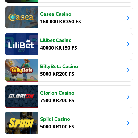
Casea Casino
160 000
KR
350
FS
Lilibet Casino
40000
KR
150
FS
BillyBets Casino
5000
KR
200
FS
Glorion Casino
7500
KR
200
FS
Spiidi Casino
5000
KR
100
FS