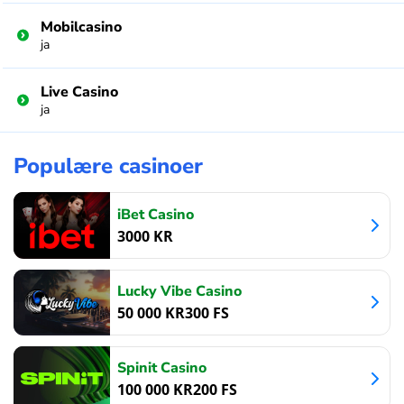
Mobilcasino
ja
Live Casino
ja
Populære casinoer
iBet Casino
3000
KR
Lucky Vibe Casino
50 000
KR
300
FS
Spinit Casino
100 000
KR
200
FS