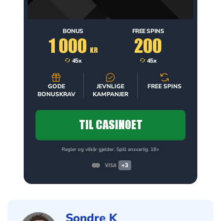
BONUS
FREE SPINS
1 000
200
KR
45x
45x
GODE
JEVNLIGE
FREE SPINS
BONUSKRAV
KAMPANJER
TIL CASINOET
Regler og vilkår gjelder. Spill ansvarlig. 18+
+3
Sondre K