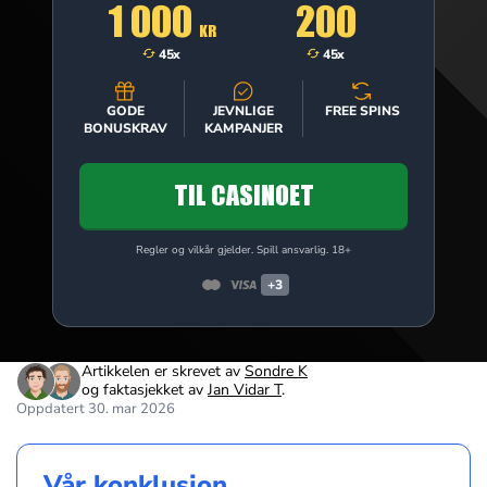
1 000
200
KR
45x
45x
GODE
JEVNLIGE
FREE SPINS
BONUSKRAV
KAMPANJER
TIL CASINOET
Regler og vilkår gjelder. Spill ansvarlig. 18+
+3
Artikkelen er skrevet av
Sondre K
og faktasjekket av
Jan Vidar T
.
Oppdatert 30. mar 2026
Vår konklusjon