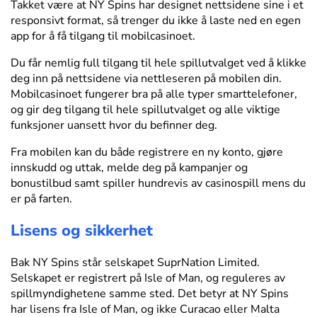
Takket være at NY Spins har designet nettsidene sine i et
responsivt format, så trenger du ikke å laste ned en egen
app for å få tilgang til mobilcasinoet.
Du får nemlig full tilgang til hele spillutvalget ved å klikke
deg inn på nettsidene via nettleseren på mobilen din.
Mobilcasinoet fungerer bra på alle typer smarttelefoner,
og gir deg tilgang til hele spillutvalget og alle viktige
funksjoner uansett hvor du befinner deg.
Fra mobilen kan du både registrere en ny konto, gjøre
innskudd og uttak, melde deg på kampanjer og
bonustilbud samt spiller hundrevis av casinospill mens du
er på farten.
Lisens og sikkerhet
Bak NY Spins står selskapet SuprNation Limited.
Selskapet er registrert på Isle of Man, og reguleres av
spillmyndighetene samme sted. Det betyr at NY Spins
har lisens fra Isle of Man, og ikke Curacao eller Malta