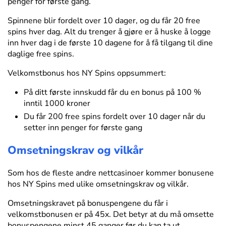
penger for første gang.
Spinnene blir fordelt over 10 dager, og du får 20 free
spins hver dag. Alt du trenger å gjøre er å huske å logge
inn hver dag i de første 10 dagene for å få tilgang til dine
daglige free spins.
Velkomstbonus hos NY Spins oppsummert:
På ditt første innskudd får du en bonus på 100 %
inntil 1000 kroner
Du får 200 free spins fordelt over 10 dager når du
setter inn penger for første gang
Omsetningskrav og vilkår
Som hos de fleste andre nettcasinoer kommer bonusene
hos NY Spins med ulike omsetningskrav og vilkår.
Omsetningskravet på bonuspengene du får i
velkomstbonusen er på 45x. Det betyr at du må omsette
bonuspengene minst 45 ganger før du kan ta ut