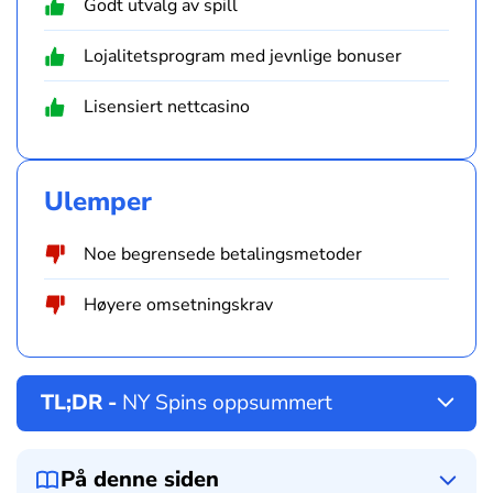
Godt utvalg av spill
Lojalitetsprogram med jevnlige bonuser
Lisensiert nettcasino
Ulemper
Noe begrensede betalingsmetoder
Høyere omsetningskrav
TL;DR -
NY Spins oppsummert
På denne siden