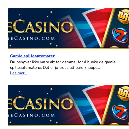
Gamle spilleautomater
Du behøver ikke være alt for gammel for å huske de gamle
spilleautomatene. Det er jo tross alt bare knappe…
Les mer…