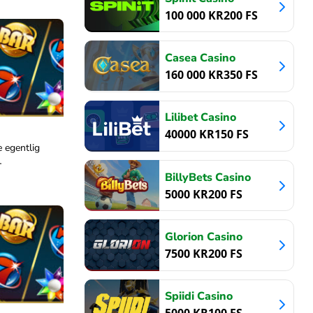
100 000
KR
200
FS
Casea Casino
160 000
KR
350
FS
Lilibet Casino
40000
KR
150
FS
e egentlig
…
BillyBets Casino
5000
KR
200
FS
Glorion Casino
7500
KR
200
FS
Spiidi Casino