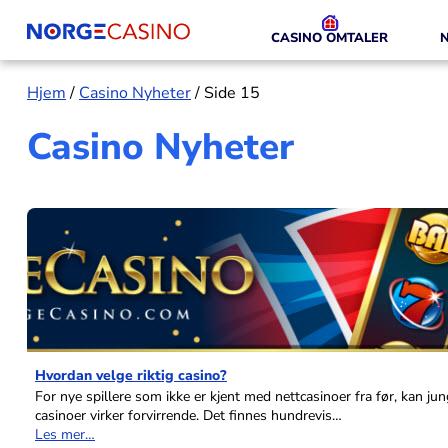
CASINO OMTALER
Hjem
/
Casino Nyheter
/
Side 15
Casino Nyheter
Hvordan velge riktig casino?
For nye spillere som ikke er kjent med nettcasinoer fra før, kan ju
casinoer virker forvirrende. Det finnes hundrevis…
Les mer…