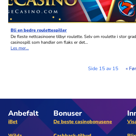
Bli en bedre roulettespiller
De fleste nettcasinoene tilbyr roulette. Selv om roulette i stor grad
casinospill som handler om flaks er det…
Les mer…
Page navigation
Side 15 av 15
«
Fø
Anbefalt
Bonuser
In
iBet
De beste casinobonusene
Vis
Wildz
Cashback-tilbud
Bli