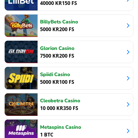
40000
KR
150
FS
BillyBets Casino
5000
KR
200
FS
Glorion Casino
7500
KR
200
FS
Spiidi Casino
5000
KR
100
FS
Cleobetra Casino
10 000
KR
350
FS
Metaspins Casino
1 BTC