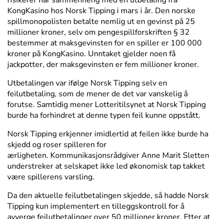
risikerer har sammenheng med en utbetaling fra
KongKasino hos Norsk Tipping i mars i år. Den norske
spillmonopolisten betalte nemlig ut en gevinst på 25
millioner kroner, selv om pengespillforskriften § 32
bestemmer at maksgevinsten for en spiller er 100 000
kroner på KongKasino. Unntaket gjelder noen få
jackpotter, der maksgevinsten er fem millioner kroner.
Utbetalingen var ifølge Norsk Tipping selv en
feilutbetaling, som de mener de det var vanskelig å
forutse. Samtidig mener Lotteritilsynet at Norsk Tipping
burde ha forhindret at denne typen feil kunne oppstått.
Norsk Tipping erkjenner imidlertid at feilen ikke burde ha
skjedd og roser spilleren for
ærligheten. Kommunikasjonsrådgiver Anne Marit Sletten
understreker at selskapet ikke led økonomisk tap takket
være spillerens varsling.
Da den aktuelle feilutbetalingen skjedde, så hadde Norsk
Tipping kun implementert en tilleggskontroll for å
avverge feilutbetalinger over 50 millioner kroner. Etter at