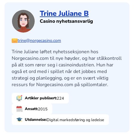
Trine Juliane B
Casino nyhetsansvarlig
trine@norgecasino.com
Trine Juliane løftet nyhetsseksjonen hos
Norgecasino.com til nye høyder, og har stålkontroll
på alt som rører seg i casinoindustrien. Hun har
også et ord med i spillet når det jobbes med
strategi og planlegging, og er en svært viktig
ressurs for Norgecasino.com på spillomtaler.
Artikler publisert:
224
Ansatt:
2015
Utdannelse:
Digital markedsføring og ledelse