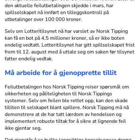
den aktuelle feilutbetalingen skjedde i mars, har
spillselskapet nå innført en tilleggskontroll på
utbetalinger over 100 000 kroner.
Selv om Lotteritilsynet nå har varslet av Norsk Tipping
kan få en bot på 4,5 millioner kroner, så er ikke boten
endelig vedtatt. Lotteritilsynet har gitt spillselskapet frist
frem til 12. august med å uttale seg om saken før tilsynet
fatter endelig vedtak.
Må arbeide for å gjenopprette tillit
Feilutbetalingen hos Norsk Tipping reiser spørsmål om
sikkerheten og påliteligheten til Norsk Tippings
systemer. Selv om feilen ble rettet opp, kan den skade
tilliten til selskapet blant spillere. Norsk Tipping må nå
demonstrere at de har tatt lærdom av hendelsen og
implementert robuste tiltak for å sikre at lignende feil
ikke gjentar seg.