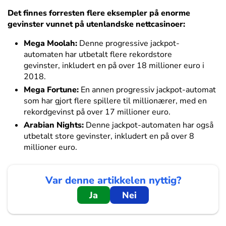
Det finnes forresten flere eksempler på enorme
gevinster vunnet på utenlandske nettcasinoer:
Mega Moolah:
Denne progressive jackpot-
automaten har utbetalt flere rekordstore
gevinster, inkludert en på over 18 millioner euro i
2018.
Mega Fortune:
En annen progressiv jackpot-automat
som har gjort flere spillere til millionærer, med en
rekordgevinst på over 17 millioner euro.
Arabian Nights:
Denne jackpot-automaten har også
utbetalt store gevinster, inkludert en på over 8
millioner euro.
Var denne artikkelen nyttig?
Ja
Nei