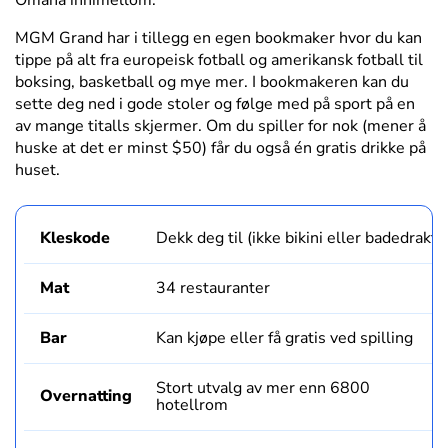
Omaha innimellom.
MGM Grand har i tillegg en egen bookmaker hvor du kan
tippe på alt fra europeisk fotball og amerikansk fotball til
boksing, basketball og mye mer. I bookmakeren kan du
sette deg ned i gode stoler og følge med på sport på en
av mange titalls skjermer. Om du spiller for nok (mener å
huske at det er minst $50) får du også én gratis drikke på
huset.
Kleskode
Dekk deg til (ikke bikini eller badedrakt)
Mat
34 restauranter
Bar
Kan kjøpe eller få gratis ved spilling
Stort utvalg av mer enn 6800
Overnatting
hotellrom