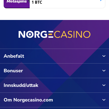
1 BTC
Anbefalt
Bonuser
Innskudd/uttak
Om Norgecasino.com