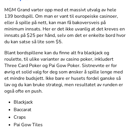
MGM Grand varter opp med et massivt utvalg av hele
139 bordspill. Om man er vant til europeiske casinoer,
eller å spille på nett, kan man få bakoversveis på
minimum innsats. Her er det ikke uvanlig at det kreves en
innsats på $25 per hånd, selv om det er enkelte bord hvor
du kan satse så lite som $5.
Blant bordspillene kan du finne alt fra blackjack og
roulette, til ulike varianter av casino poker, inkludert
Three Card Poker og Pai Gow Poker. Sistnevnte er for
øvrig et solid valg for deg som ønsker å spille lenge med
et mindre budsjett. Ikke bare er husets fordel ganske så
lav og du kan bruke strategi, men resultatet av runden er
også ofte en push.
Blackjack
Baccarat
Craps
Pai Gow Tiles