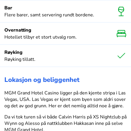
Bar
Flere barer, samt servering rundt bordene.
Overnatting
Hotellet tilbyr et stort utvalg rom.
Røyking
Røyking tillatt.
Lokasjon og beliggenhet
MGM Grand Hotel Casino ligger på den kjente stripa i Las
Vegas, USA. Las Vegas er kjent som byen som aldri sover
og det av god grunn. Her er det nemlig alltid noe å gjøre.
Da vi tok turen så vi både Calvin Harris på XS Nightclub på
Wynn og Alesso på nattklubben Hakkasan inne på selve
MGM Grand Hotel.