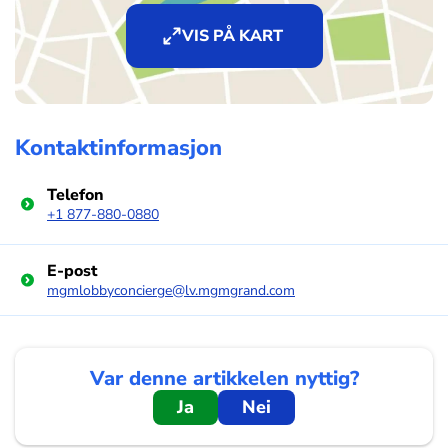
VIS PÅ KART
Kontaktinformasjon
Telefon
+1 877-880-0880
E-post
mgmlobbyconcierge@lv.mgmgrand.com
Var denne artikkelen nyttig?
Ja
Nei