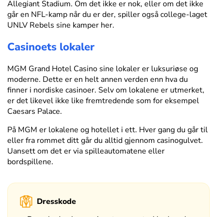
Allegiant Stadium. Om det ikke er nok, eller om det ikke
går en NFL-kamp når du er der, spiller også college-laget
UNLV Rebels sine kamper her.
Casinoets lokaler
MGM Grand Hotel Casino sine lokaler er luksuriøse og
moderne. Dette er en helt annen verden enn hva du
finner i nordiske casinoer. Selv om lokalene er utmerket,
er det likevel ikke like fremtredende som for eksempel
Caesars Palace.
På MGM er lokalene og hotellet i ett. Hver gang du går til
eller fra rommet ditt går du alltid gjennom casinogulvet.
Uansett om det er via spilleautomatene eller
bordspillene.
Dresskode