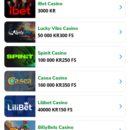
iBet Casino
3000
KR
Lucky Vibe Casino
50 000
KR
300
FS
Spinit Casino
100 000
KR
250
FS
Casea Casino
160 000
KR
350
FS
Lilibet Casino
40000
KR
150
FS
BillyBets Casino