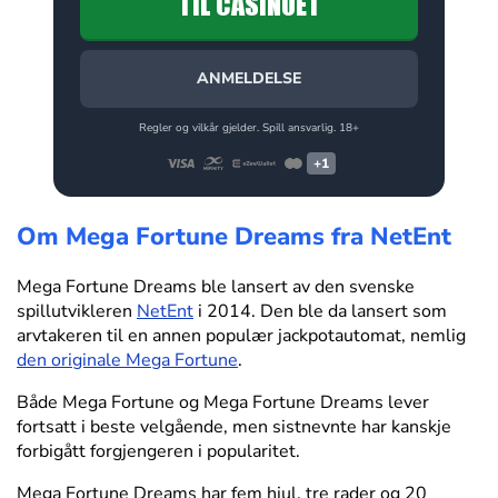
TIL CASINOET
ANMELDELSE
Regler og vilkår gjelder. Spill ansvarlig. 18+
+1
Om Mega Fortune Dreams fra NetEnt
Mega Fortune Dreams ble lansert av den svenske
spillutvikleren
NetEnt
i 2014. Den ble da lansert som
arvtakeren til en annen populær jackpotautomat, nemlig
den originale Mega Fortune
.
Både Mega Fortune og Mega Fortune Dreams lever
fortsatt i beste velgående, men sistnevnte har kanskje
forbigått forgjengeren i popularitet.
Mega Fortune Dreams har fem hjul, tre rader og 20