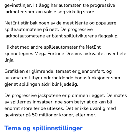
gevinstlinjer. I tillegg har automaten tre progressive
jackpoter som kan vokse seg virkelig store.
NetEnt står bak noen av de mest kjente og populære
spilleautomatene på nett. De progressive
jackpotautomatene er blant spillutviklerens flaggskip.
I likhet med andre spilleautomater fra NetEnt
kjennetegnes Mega Fortune Dreams av kvalitet over hele
linja.
Grafikken er glimrende, temaet er gjennomført, og
automaten tilbyr underholdende bonusfunksjoner som
gjør at spillingen aldri blir kjedelig.
De progressive jackpotene er plommen i egget. De mates
av spillernes innsatser, noe som betyr at de kan bli
enormt store før de utløses. Det er ikke uvanlig med
gevinster på 50 millioner kroner, eller mer.
Tema og spillinnstillinger