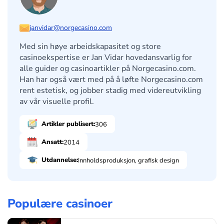
janvidar@norgecasino.com
Med sin høye arbeidskapasitet og store
casinoekspertise er Jan Vidar hovedansvarlig for
alle guider og casinoartikler på Norgecasino.com.
Han har også vært med på å løfte Norgecasino.com
rent estetisk, og jobber stadig med videreutvikling
av vår visuelle profil.
Artikler publisert:
306
Ansatt:
2014
Utdannelse:
Innholdsproduksjon, grafisk design
Populære casinoer