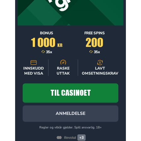
BONUS
FREE SPINS
1 000
200
KR
35x
35x
INNSKUDD
RASKE
LAVT
MED VISA
UTTAK
OMSETNINGSKRAV
TIL CASINOET
ANMELDELSE
Regler og vilkår gjelder. Spill ansvarlig. 18+
+3