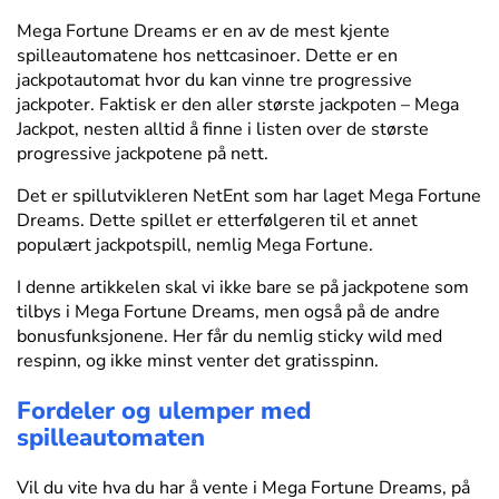
Mega Fortune Dreams er en av de mest kjente
spilleautomatene hos nettcasinoer. Dette er en
jackpotautomat hvor du kan vinne tre progressive
jackpoter. Faktisk er den aller største jackpoten – Mega
Jackpot, nesten alltid å finne i listen over de største
progressive jackpotene på nett.
Det er spillutvikleren NetEnt som har laget Mega Fortune
Dreams. Dette spillet er etterfølgeren til et annet
populært jackpotspill, nemlig Mega Fortune.
I denne artikkelen skal vi ikke bare se på jackpotene som
tilbys i Mega Fortune Dreams, men også på de andre
bonusfunksjonene. Her får du nemlig sticky wild med
respinn, og ikke minst venter det gratisspinn.
Fordeler og ulemper med
spilleautomaten
Vil du vite hva du har å vente i Mega Fortune Dreams, på