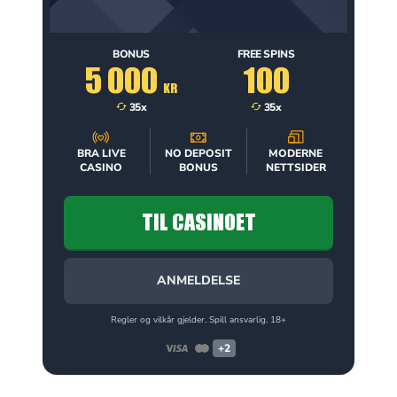
BONUS
FREE SPINS
5 000
100
KR
35x
35x
BRA LIVE
NO DEPOSIT
MODERNE
CASINO
BONUS
NETTSIDER
TIL CASINOET
ANMELDELSE
Regler og vilkår gjelder. Spill ansvarlig. 18+
+2