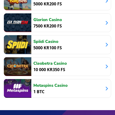
5000
KR
200
FS
Glorion Casino
7500
KR
200
FS
Spiidi Casino
5000
KR
100
FS
Cleobetra Casino
10 000
KR
350
FS
Metaspins Casino
1 BTC