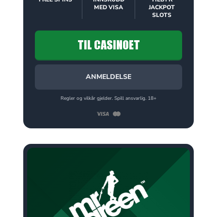
MED VISA
JACKPOT
SLOTS
TIL CASINOET
ANMELDELSE
Regler og vilkår gjelder. Spill ansvarlig. 18+