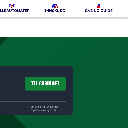
ILLEAUTOMATER
INNSKUDD
CASINO GUIDE
TIL CASINOET
Regler og vilkår gjelder.
Spill ansvarlig. 18+