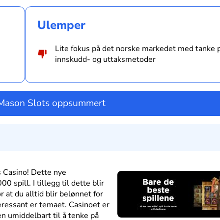
Ulemper
Lite fokus på det norske markedet med tanke 
innskudd- og uttaksmetoder
Mason Slots oppsummert
s Casino! Dette nye
 spill. I tillegg til dette blir
t du alltid blir belønnet for
teressant er temaet. Casinoet er
en umiddelbart til å tenke på