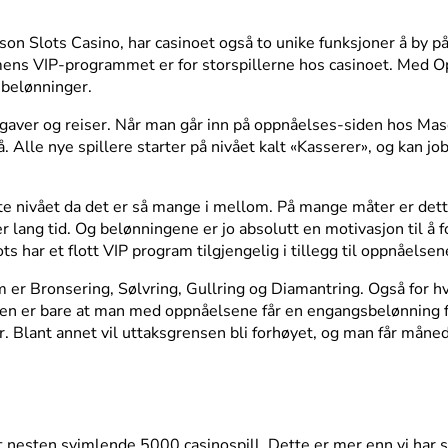
n Slots Casino, har casinoet også to unike funksjoner å by på
, mens VIP-programmet er for storspillerne hos casinoet. Med O
 belønninger.
 gaver og reiser. Når man går inn på oppnåelses-siden hos Mas
 Alle nye spillere starter på nivået kalt «Kasserer», og kan jo
tte nivået da det er så mange i mellom. På mange måter er dette
lang tid. Og belønningene er jo absolutt en motivasjon til å fo
ts har et flott VIP program tilgjengelig i tillegg til oppnåelsen
er Bronsering, Sølvring, Gullring og Diamantring. Også for h
llen er bare at man med oppnåelsene får en engangsbelønning f
. Blant annet vil uttaksgrensen bli forhøyet, og man får måne
t nesten svimlende 5000 casinospill. Dette er mer enn vi har 