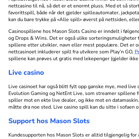
nettcasino til nå, så det er et enormt pluss. Med et så stor
favorittspill, både når det gjelder spilleautomater, jackpota
kan du bare trykke på «Alle spill» øverst på nettsiden, el
Casinospillene hos Mason Slots Casino er inndelt i følgend
og Drops & Wins. Det er også ulike sorteringsmuligheter ti
spillene etter utvikler, navn eller mest populære. Det er og
nettcasinoet inkluderer spill fra utvikere som Play’n GO,
P
spillene kan prøves ut gratis med lekepenger (gjelder ikke l
Live casino
Live casinoet har også blitt fylt opp ganske mye, med liv
Evolution Gaming og NetEnt Live, som streamer spillene fra
spiller mot en ekte live dealer, og ikke mot en datamaskin. 
måtte dra noe sted. Live casino spill kan du sitte i sofaen 
Support hos Mason Slots
Kundesupporten hos Mason Slots er alltid tilgjengelig for