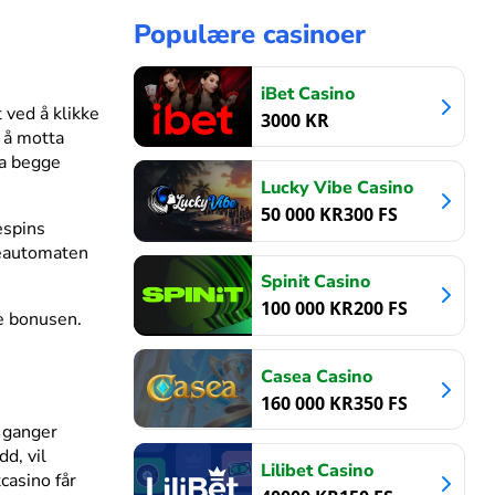
Populære casinoer
iBet Casino
 ved å klikke
3000
KR
r å motta
ra begge
Lucky Vibe Casino
50 000
KR
300
FS
espins
leautomaten
Spinit Casino
100 000
KR
200
FS
te bonusen.
Casea Casino
160 000
KR
350
FS
e ganger
d, vil
Lilibet Casino
casino får