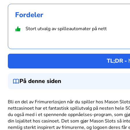
Fordeler
Stort utvalg av spilleautomater på nett
TL;DR -
På denne siden
Bli en del av Frimurerlosjen når du spiller hos Mason Slot
nettcasinoet har et fantastisk spillutvalg på nesten hele 5000
du også med i et spennende oppnåelses-program, som gjør a
din lojalitet hos casinoet. Det som gjør Mason Slots så in
nemlig sterkt inspirert av frimurerne, og logoen deres får 