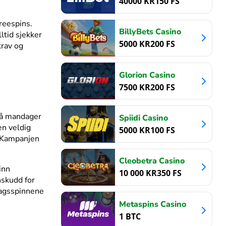
40000
KR
150
FS
reespins.
BillyBets Casino
ltid sjekker
5000
KR
200
FS
krav og
Glorion Casino
7500
KR
200
FS
 på mandager
Spiidi Casino
en veldig
5000
KR
100
FS
. Kampanjen
Cleobetra Casino
inn
10 000
KR
350
FS
nskudd for
dagsspinnene
Metaspins Casino
1 BTC