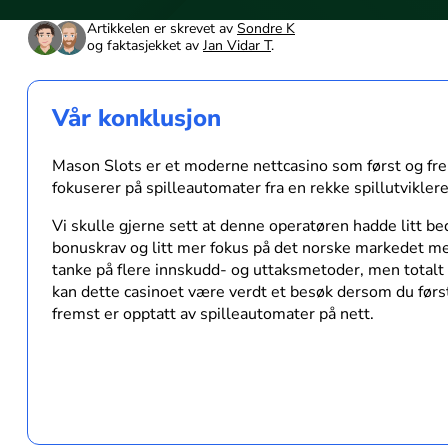
Artikkelen er skrevet av
Sondre K
og faktasjekket av
Jan Vidar T
.
Vår konklusjon
Mason Slots er et moderne nettcasino som først og fr
fokuserer på spilleautomater fra en rekke spillutviklere
Vi skulle gjerne sett at denne operatøren hadde litt be
bonuskrav og litt mer fokus på det norske markedet m
tanke på flere innskudd- og uttaksmetoder, men totalt 
kan dette casinoet være verdt et besøk dersom du førs
fremst er opptatt av spilleautomater på nett.