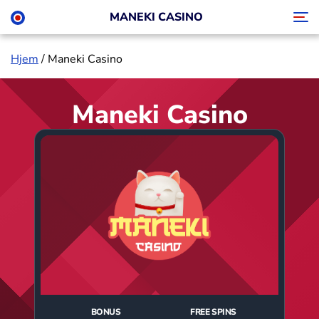
MANEKI CASINO
Hjem
/
Maneki Casino
Maneki Casino
BONUS
FREE SPINS