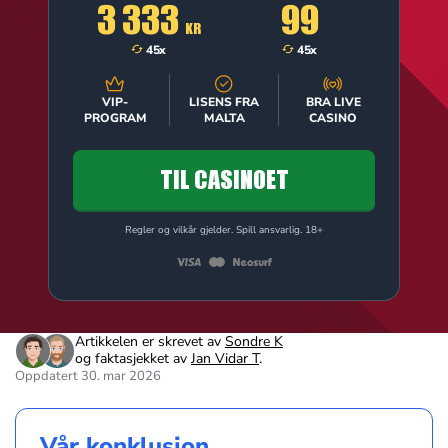
3 333
99
KR
45x
45x
VIP-
LISENS FRA
BRA LIVE
PROGRAM
MALTA
CASINO
TIL CASINOET
Regler og vilkår gjelder. Spill ansvarlig. 18+
Artikkelen er skrevet av
Sondre K
og faktasjekket av
Jan Vidar T
.
Oppdatert 30. mar 2026
Vår konklusjon