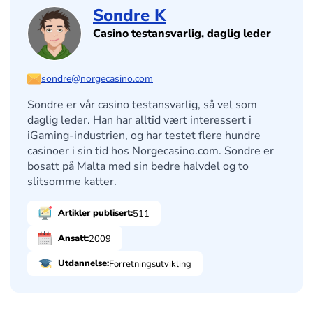
Sondre K
Casino testansvarlig, daglig leder
sondre@norgecasino.com
Sondre er vår casino testansvarlig, så vel som
daglig leder. Han har alltid vært interessert i
iGaming-industrien, og har testet flere hundre
casinoer i sin tid hos Norgecasino.com. Sondre er
bosatt på Malta med sin bedre halvdel og to
slitsomme katter.
Artikler publisert:
511
Ansatt:
2009
Utdannelse:
Forretningsutvikling