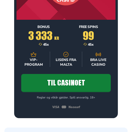
BONUS
FREE SPINS
3 333
99
KR
45x
45x
VIP-
LISENS FRA
BRA LIVE
PROGRAM
MALTA
CASINO
TIL CASINOET
Regler og vilkår gjelder. Spill ansvarlig. 18+