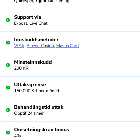
Quickspin, Yggdrasil Gaming
Support via
E-post, Live Chat
Innskuddsmetoder
VISA
,
Bitcoin Casino
,
MasterCard
Minsteinnskudd
200 KR
Uttaksgrense
150 000 KR per måned
Behandlingstid uttak
Opptil 24 timer
Omsetningskrav bonus
40x