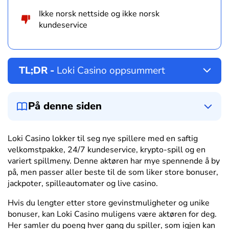
Ikke norsk nettside og ikke norsk
kundeservice
TL;DR -
Loki Casino oppsummert
På denne siden
Loki Casino lokker til seg nye spillere med en saftig
velkomstpakke, 24/7 kundeservice, krypto-spill og en
variert spillmeny. Denne aktøren har mye spennende å by
på, men passer aller beste til de som liker store bonuser,
jackpoter, spilleautomater og live casino.
Hvis du lengter etter store gevinstmuligheter og unike
bonuser, kan Loki Casino muligens være aktøren for deg.
Her samler du poeng hver gang du spiller, som igjen kan