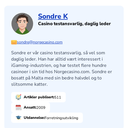
Sondre K
Casino testansvarlig, daglig leder
sondre@norgecasino.com
Sondre er vår casino testansvarlig, så vel som
daglig leder. Han har alltid vært interessert i
iGaming-industrien, og har testet flere hundre
casinoer i sin tid hos Norgecasino.com. Sondre er
bosatt på Malta med sin bedre halvdel og to
slitsomme katter.
Artikler publisert:
511
Ansatt:
2009
Utdannelse:
Forretningsutvikling