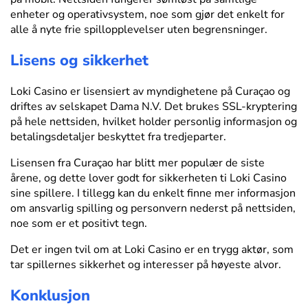
enheter og operativsystem, noe som gjør det enkelt for
alle å nyte frie spillopplevelser uten begrensninger.
Lisens og sikkerhet
Loki Casino er lisensiert av myndighetene på Curaçao og
driftes av selskapet Dama N.V. Det brukes SSL-kryptering
på hele nettsiden, hvilket holder personlig informasjon og
betalingsdetaljer beskyttet fra tredjeparter.
Lisensen fra Curaçao har blitt mer populær de siste
årene, og dette lover godt for sikkerheten ti Loki Casino
sine spillere. I tillegg kan du enkelt finne mer informasjon
om ansvarlig spilling og personvern nederst på nettsiden,
noe som er et positivt tegn.
Det er ingen tvil om at Loki Casino er en trygg aktør, som
tar spillernes sikkerhet og interesser på høyeste alvor.
Konklusjon