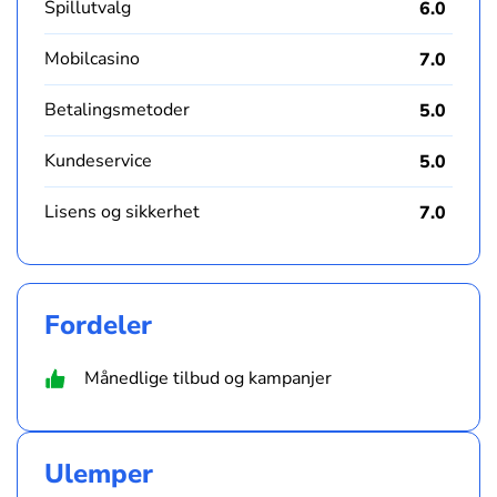
Spillutvalg
6.0
Mobilcasino
7.0
Betalingsmetoder
5.0
Kundeservice
5.0
Lisens og sikkerhet
7.0
Fordeler
Månedlige tilbud og kampanjer
Ulemper