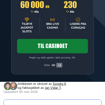
60 000
230
KR
40x
40x
TILBYR
BRA LIVE
LISENS FRA
JACKPOT
CASINO
CURAÇAO
SLOTS
TIL CASINOET
Regler og vilkår gjelder. Spill ansvarlig. 18+
+1
Artikkelen er skrevet av
Sondre K
og faktasjekket av
Jan Vidar T
.
Oppdatert 30. mar 2026