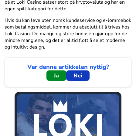
på at Loki Casino satser stort på kryptovaluta og har en
egen spill-kategori for dette.
Hvis du kan leve uten norsk kundeservice og e-lommebok
som betalingsmiddel, kommer du absolutt til å trives hos
Loki Casino. De mange og store bonusen gjør opp for de
mindre manglene, og det er alltid flott å se et moderne
og intuitivt design.
Var denne artikkelen nyttig?
Ja
Nei