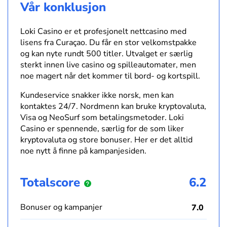
Vår konklusjon
Loki Casino er et profesjonelt nettcasino med
lisens fra Curaçao. Du får en stor velkomstpakke
og kan nyte rundt 500 titler. Utvalget er særlig
sterkt innen live casino og spilleautomater, men
noe magert når det kommer til bord- og kortspill.
Kundeservice snakker ikke norsk, men kan
kontaktes 24/7. Nordmenn kan bruke kryptovaluta,
Visa og NeoSurf som betalingsmetoder. Loki
Casino er spennende, særlig for de som liker
kryptovaluta og store bonuser. Her er det alltid
noe nytt å finne på kampanjesiden.
Totalscore
6.2
Bonuser og kampanjer
7.0