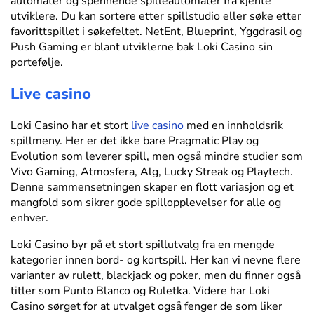
automater og spennende spilleautomater fra kjente
utviklere. Du kan sortere etter spillstudio eller søke etter
favorittspillet i søkefeltet. NetEnt, Blueprint, Yggdrasil og
Push Gaming er blant utviklerne bak Loki Casino sin
portefølje.
Live casino
Loki Casino har et stort
live casino
med en innholdsrik
spillmeny. Her er det ikke bare Pragmatic Play og
Evolution som leverer spill, men også mindre studier som
Vivo Gaming, Atmosfera, Alg, Lucky Streak og Playtech.
Denne sammensetningen skaper en flott variasjon og et
mangfold som sikrer gode spillopplevelser for alle og
enhver.
Loki Casino byr på et stort spillutvalg fra en mengde
kategorier innen bord- og kortspill. Her kan vi nevne flere
varianter av rulett, blackjack og poker, men du finner også
titler som Punto Blanco og Ruletka. Videre har Loki
Casino sørget for at utvalget også fenger de som liker