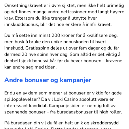
Omsetningskravet er i øvre sjiktet, men ikke helt urimelig
og det finnes mange andre nettcasinoer med langt høyere
krav. Ettersom du ikke trenger å utnytte hver
innskuddsbonus, blir det noe enklere å innfri kravet.
Du må sette inn minst 200 kroner for å kvalifisere deg,
men husk å bruke den unike bonuskoden til hvert
innskudd. Gratisspinn deles ut over fem dager og du får
dermed 20 nye spinn hver dag. Som alltid er det viktig å
dobbeltsjekk bonusvilkår før du hever bonusen – kravene
kan endre seg med tiden.
Andre bonuser og kampanjer
Er du en av dem som mener at bonuser er viktig for gode
spillopplevelser? Da vil Loki Casino absolutt være en
interessant kandidat. Kampanjesiden er nemlig full av
spennende bonuser – fra bursdagsbonuser til high roller.
På bursdagen din vil du få en helt unik og skreddersydd