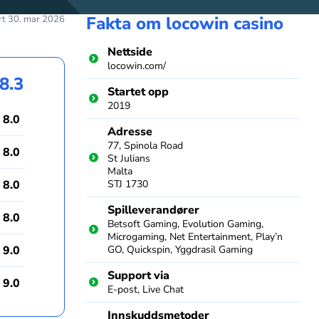
Fakta om locowin casino
t 30. mar 2026
Nettside
locowin.com/
8.3
Startet opp
2019
8.0
Adresse
77, Spinola Road
8.0
St Julians
Malta
8.0
STJ 1730
Spilleverandører
8.0
Betsoft Gaming, Evolution Gaming,
Microgaming, Net Entertainment, Play’n
9.0
GO, Quickspin, Yggdrasil Gaming
Support via
9.0
E-post, Live Chat
Innskuddsmetoder