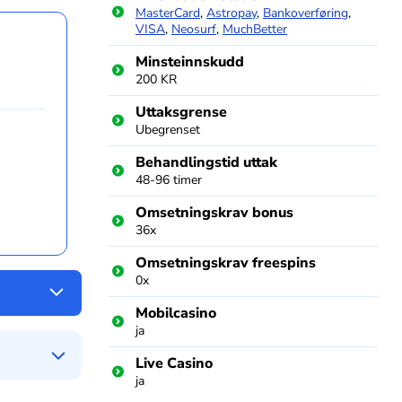
MasterCard
,
Astropay
,
Bankoverføring
,
VISA
,
Neosurf
,
MuchBetter
Minsteinnskudd
200 KR
Uttaksgrense
Ubegrenset
Behandlingstid uttak
48-96 timer
Omsetningskrav bonus
36x
Omsetningskrav freespins
0x
Mobilcasino
ja
Live Casino
ja