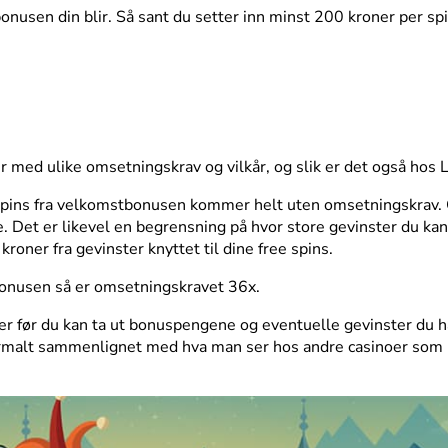
onusen din blir. Så sant du setter inn minst 200 kroner per sp
 med ulike omsetningskrav og vilkår, og slik er det også hos
e spins fra velkomstbonusen kommer helt uten omsetningskrav.
ke. Det er likevel en begrensning på hvor store gevinster du kan
roner fra gevinster knyttet til dine free spins.
onusen så er omsetningskravet 36x.
 før du kan ta ut bonuspengene og eventuelle gevinster du h
rmalt sammenlignet med hva man ser hos andre casinoer som 