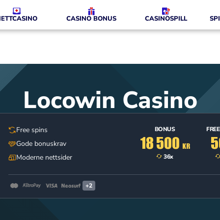
NETTCASINO
CASINO BONUS
CASINOSPILL
SP
Locowin Casino
Free spins
BONUS
FREE
18 500
5
Gode bonuskrav
KR
Moderne nettsider
36x
+2