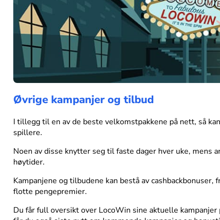
Øvrige kampanjer og tilbud
I tillegg til en av de beste velkomstpakkene på nett, så k
spillere.
Noen av disse knytter seg til faste dager hver uke, mens 
høytider.
Kampanjene og tilbudene kan bestå av cashbackbonuser, fr
flotte pengepremier.
Du får full oversikt over LocoWin sine aktuelle kampanjer 