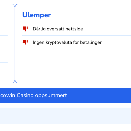
Ulemper
Dårlig oversatt nettside
Ingen kryptovaluta for betalinger
cowin Casino oppsummert