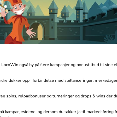
an LocoWin også by på flere kampanjer og bonustilbud til sine 
andre dukker opp i forbindelse med spillanseringer, merkedage
ee spins, reloadbonuser og turneringer og drops & wins der d
på kampanjesidene, og dersom du takker ja til markedsføring f