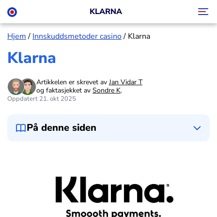
KLARNA
Hjem
/
Innskuddsmetoder casino
/
Klarna
Klarna
Artikkelen er skrevet av
Jan Vidar T
og faktasjekket av
Sondre K
.
Oppdatert 21. okt 2025
På denne siden