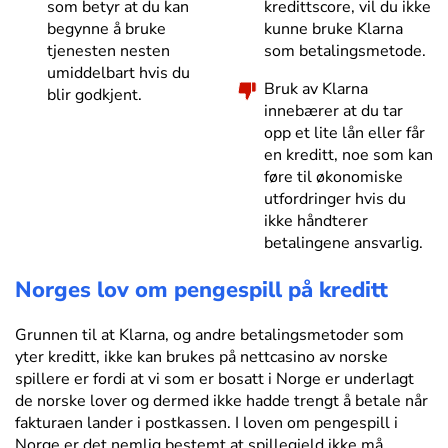
som betyr at du kan
kredittscore, vil du ikke
begynne å bruke
kunne bruke Klarna
tjenesten nesten
som betalingsmetode.
umiddelbart hvis du
Bruk av Klarna
blir godkjent.
innebærer at du tar
opp et lite lån eller får
en kreditt, noe som kan
føre til økonomiske
utfordringer hvis du
ikke håndterer
betalingene ansvarlig.
Norges lov om pengespill på kreditt
Grunnen til at Klarna, og andre betalingsmetoder som
yter kreditt, ikke kan brukes på nettcasino av norske
spillere er fordi at vi som er bosatt i Norge er underlagt
de norske lover og dermed ikke hadde trengt å betale når
fakturaen lander i postkassen. I loven om pengespill i
Norge er det nemlig bestemt at spillegjeld ikke må