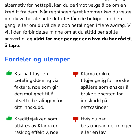
alternativ for nettspill kan du derimot velge å be om en
kreditt fra dem. Når regningen først kommer kan du velge
om du vil betale hele det utestående beløpet med en
gang, eller om du vil dele opp betalingen i flere avdrag. Vi
vil i den forbindelse minne om at du alltid bør spille
ansvarlig, og
aldri for mer penger enn hva du har råd til
å tape
.
Fordeler og ulemper
Klarna tilbyr en
Klarna er ikke
betalingsløsning via
tilgjengelig for norske
faktura, noe som gir
spillere som ønsker å
deg mulighet til å
bruke tjenesten for
utsette betalingen for
innskudd på
ditt innskudd.
nettcasinoer.
Kredittsjekken som
Hvis du har
utføres av Klarna er
betalingsanmerkninger
rask og effektiv, noe
eller en lav