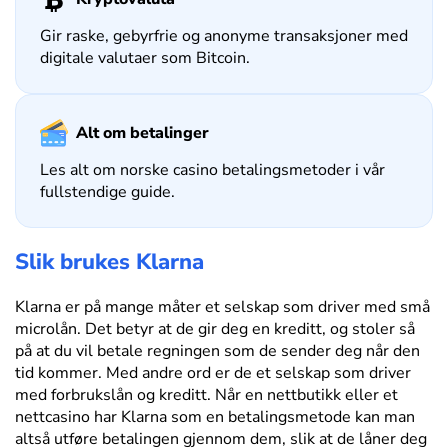
Gir raske, gebyrfrie og anonyme transaksjoner med
digitale valutaer som Bitcoin.
Alt om betalinger
Les alt om norske casino betalingsmetoder i vår
fullstendige guide.
Slik brukes Klarna
Klarna er på mange måter et selskap som driver med små
microlån. Det betyr at de gir deg en kreditt, og stoler så
på at du vil betale regningen som de sender deg når den
tid kommer. Med andre ord er de et selskap som driver
med forbrukslån og kreditt. Når en nettbutikk eller et
nettcasino har Klarna som en betalingsmetode kan man
altså utføre betalingen gjennom dem, slik at de låner deg