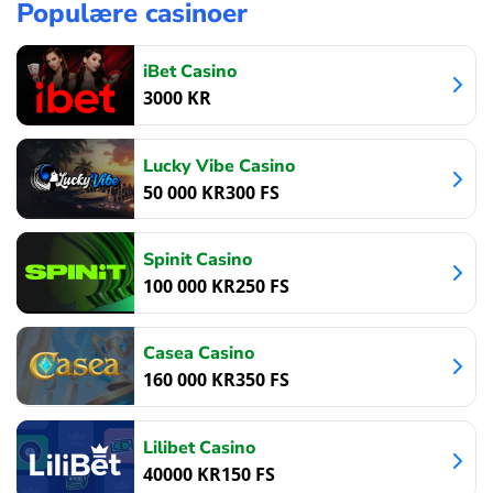
Populære casinoer
iBet Casino
3000
KR
Lucky Vibe Casino
50 000
KR
300
FS
Spinit Casino
100 000
KR
250
FS
Casea Casino
160 000
KR
350
FS
Lilibet Casino
40000
KR
150
FS