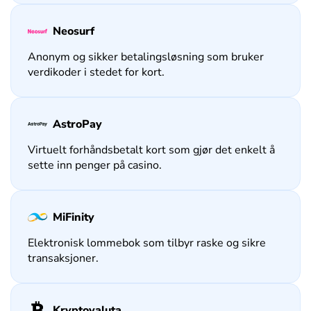
Neosurf
Anonym og sikker betalingsløsning som bruker
verdikoder i stedet for kort.
AstroPay
Virtuelt forhåndsbetalt kort som gjør det enkelt å
sette inn penger på casino.
MiFinity
Elektronisk lommebok som tilbyr raske og sikre
transaksjoner.
Kryptovaluta