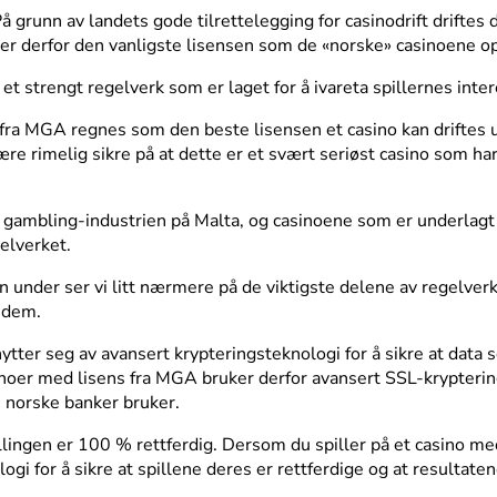
grunn av landets gode tilrettelegging for casinodrift driftes d
 er derfor den vanligste lisensen som de «norske» casinoene o
t strengt regelverk som er laget for å ivareta spillernes inter
ns fra MGA regnes som den beste lisensen et casino kan driftes 
ære rimelig sikre på at dette er et svært seriøst casino som ha
r gambling-industrien på Malta, og casinoene som er underla
gelverket.
 under ser vi litt nærmere på de viktigste delene av regelverk
 dem.
enytter seg av avansert krypteringsteknologi for å sikre at dat
sinoer med lisens fra MGA bruker derfor avansert SSL-krypterin
 norske banker bruker.
illingen er 100 % rettferdig. Dersom du spiller på et casino med
gi for å sikre at spillene deres er rettferdige og at resultaten