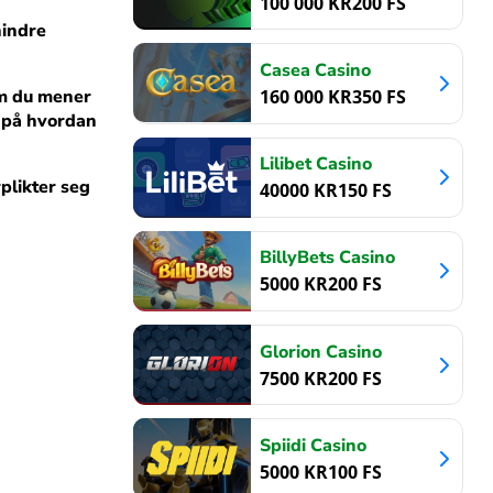
100 000
KR
200
FS
hindre
Casea Casino
160 000
KR
350
FS
om du mener
e på hvordan
Lilibet Casino
plikter seg
40000
KR
150
FS
BillyBets Casino
5000
KR
200
FS
Glorion Casino
7500
KR
200
FS
Spiidi Casino
5000
KR
100
FS