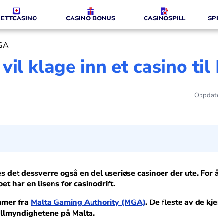
NETTCASINO
CASINO BONUS
CASINOSPILL
SP
MGA
il klage inn et casino ti
Oppdate
es det dessverre også en del useriøse casinoer der ute. For å
oet har en lisens for casinodrift.
mmer fra
Malta Gaming Authority (MGA)
. De fleste av de kj
pillmyndighetene på Malta.