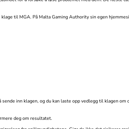
klage til MGA. På Malta Gaming Authority sin egen hjemmesi
 sende inn klagen, og du kan laste opp vedlegg til klagen om 
ormere deg om resultatet.