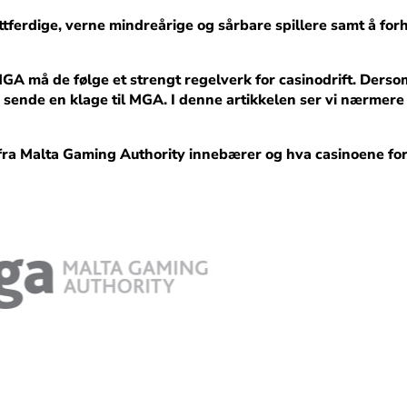
ettferdige, verne mindreårige og sårbare spillere samt å for
 MGA må de følge et strengt regelverk for casinodrift. Ders
du sende en klage til MGA. I denne artikkelen ser vi nærmer
ns fra Malta Gaming Authority innebærer og hva casinoene for