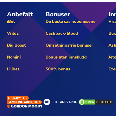
Anbefalt
Bonuser
In
iBet
De beste casinobonusene
Vis
Wildz
Cashback-tilbud
Bli
Big Boost
Omsetningsfrie bonuser
Ast
Nomini
Bonus uten innskudd
Jet
Lilibet
500% bonus
Eze