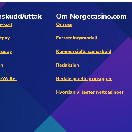
nskudd/uttak
Om Norgecasino.com
a-kort
Om oss
xtpay
Forretningsmodell
ropay
Kommersielle samarbeid
on
Redaksjon
eWallet
Redaksjonelle prinsipper
Hvordan vi tester nettcasinoer