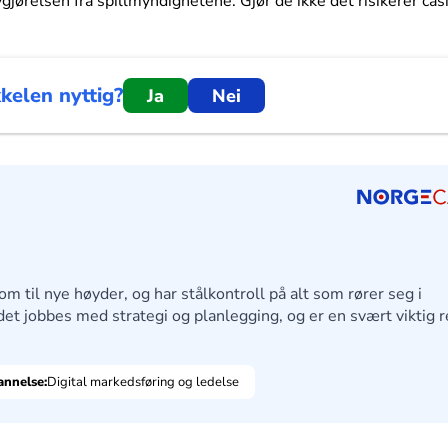
jørelsen fra spillmyndighetene. Gjør de ikke det risikerer cas
kelen nyttig?
Ja
Nei
m til nye høyder, og har stålkontroll på alt som rører seg i
 det jobbes med strategi og planlegging, og er en svært viktig 
annelse:
Digital markedsføring og ledelse