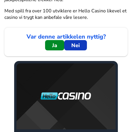
Med spill fra over 100 utviklere er Hello Casino likevel et
casino vi trygt kan anbefale våre lesere.
Var denne artikkelen nyttig?
Ja
Nei