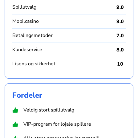
Spillutvalg
9.0
Mobilcasino
9.0
Betalingsmetoder
7.0
Kundeservice
8.0
Lisens og sikkerhet
10
Fordeler
Veldig stort spillutvalg
VIP-program for lojale spillere