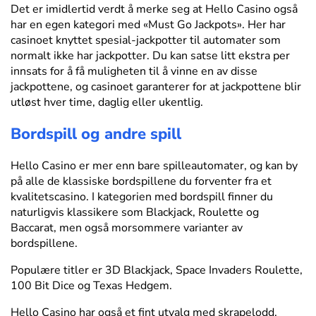
Det er imidlertid verdt å merke seg at Hello Casino også
har en egen kategori med «Must Go Jackpots». Her har
casinoet knyttet spesial-jackpotter til automater som
normalt ikke har jackpotter. Du kan satse litt ekstra per
innsats for å få muligheten til å vinne en av disse
jackpottene, og casinoet garanterer for at jackpottene blir
utløst hver time, daglig eller ukentlig.
Bordspill og andre spill
Hello Casino er mer enn bare spilleautomater, og kan by
på alle de klassiske bordspillene du forventer fra et
kvalitetscasino. I kategorien med bordspill finner du
naturligvis klassikere som Blackjack, Roulette og
Baccarat, men også morsommere varianter av
bordspillene.
Populære titler er 3D Blackjack, Space Invaders Roulette,
100 Bit Dice og Texas Hedgem.
Hello Casino har også et fint utvalg med skrapelodd,