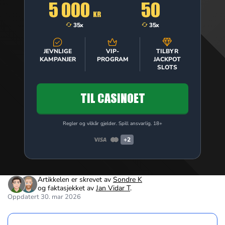
5 000
50
KR
35x
35x
JEVNLIGE
VIP-
TILBYR
KAMPANJER
PROGRAM
JACKPOT
SLOTS
TIL CASINOET
Regler og vilkår gjelder. Spill ansvarlig. 18+
+2
Artikkelen er skrevet av
Sondre K
og faktasjekket av
Jan Vidar T
.
Oppdatert 30. mar 2026