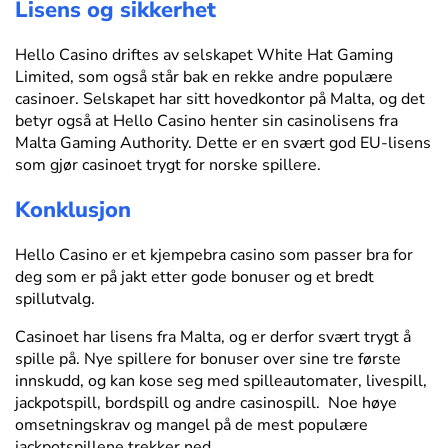
Lisens og sikkerhet
Hello Casino driftes av selskapet White Hat Gaming
Limited, som også står bak en rekke andre populære
casinoer. Selskapet har sitt hovedkontor på Malta, og det
betyr også at Hello Casino henter sin casinolisens fra
Malta Gaming Authority. Dette er en svært god EU-lisens
som gjør casinoet trygt for norske spillere.
Konklusjon
Hello Casino er et kjempebra casino som passer bra for
deg som er på jakt etter gode bonuser og et bredt
spillutvalg.
Casinoet har lisens fra Malta, og er derfor svært trygt å
spille på. Nye spillere for bonuser over sine tre første
innskudd, og kan kose seg med spilleautomater, livespill,
jackpotspill, bordspill og andre casinospill. Noe høye
omsetningskrav og mangel på de mest populære
jackpotspillene trekker ned.