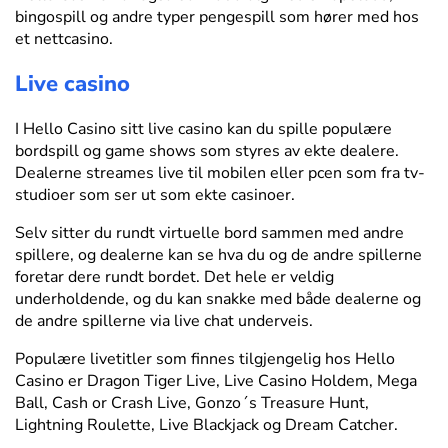
bingospill og andre typer pengespill som hører med hos
et nettcasino.
Live casino
I Hello Casino sitt live casino kan du spille populære
bordspill og game shows som styres av ekte dealere.
Dealerne streames live til mobilen eller pcen som fra tv-
studioer som ser ut som ekte casinoer.
Selv sitter du rundt virtuelle bord sammen med andre
spillere, og dealerne kan se hva du og de andre spillerne
foretar dere rundt bordet. Det hele er veldig
underholdende, og du kan snakke med både dealerne og
de andre spillerne via live chat underveis.
Populære livetitler som finnes tilgjengelig hos Hello
Casino er Dragon Tiger Live, Live Casino Holdem, Mega
Ball, Cash or Crash Live, Gonzo´s Treasure Hunt,
Lightning Roulette, Live Blackjack og Dream Catcher.