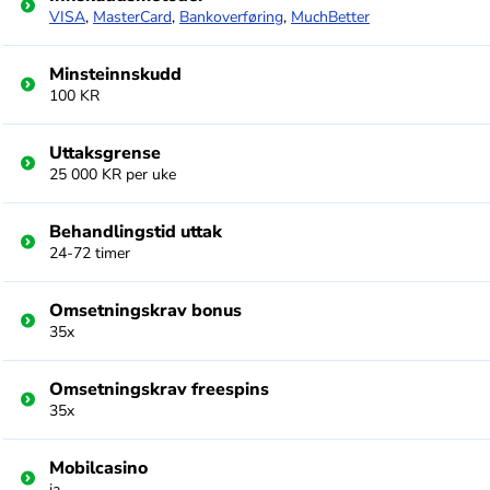
VISA
,
MasterCard
,
Bankoverføring
,
MuchBetter
Minsteinnskudd
100 KR
Uttaksgrense
25 000 KR per uke
Behandlingstid uttak
24-72 timer
Omsetningskrav bonus
35x
Omsetningskrav freespins
35x
Mobilcasino
ja