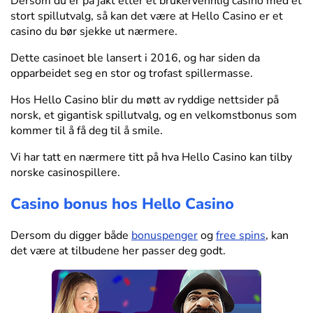
Dersom du er på jakt etter et brukervennlig casino med et
stort spillutvalg, så kan det være at Hello Casino er et
casino du bør sjekke ut nærmere.
Dette casinoet ble lansert i 2016, og har siden da
opparbeidet seg en stor og trofast spillermasse.
Hos Hello Casino blir du møtt av ryddige nettsider på
norsk, et gigantisk spillutvalg, og en velkomstbonus som
kommer til å få deg til å smile.
Vi har tatt en nærmere titt på hva Hello Casino kan tilby
norske casinospillere.
Casino bonus hos Hello Casino
Dersom du digger både
bonuspenger
og
free spins
, kan
det være at tilbudene her passer deg godt.