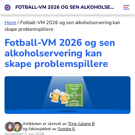
FOTBALL-VM 2026 OG SEN ALKOHOLSERVERING KAN SKAPE PROBLEMSPILLERE
Hjem
/
Fotball-VM 2026 og sen alkoholservering kan
skape problemspillere
Fotball-VM 2026 og sen
alkoholservering kan
skape problemspillere
Artikkelen er skrevet av
Trine Juliane B
og faktasjekket av
Sondre K
.
Oppdatert 3. jun 2026