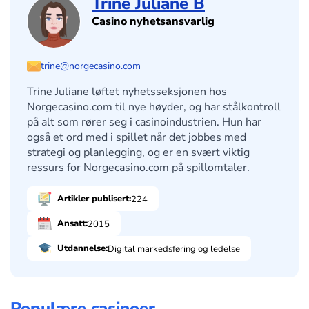
Trine Juliane B
Casino nyhetsansvarlig
trine@norgecasino.com
Trine Juliane løftet nyhetsseksjonen hos
Norgecasino.com til nye høyder, og har stålkontroll
på alt som rører seg i casinoindustrien. Hun har
også et ord med i spillet når det jobbes med
strategi og planlegging, og er en svært viktig
ressurs for Norgecasino.com på spillomtaler.
Artikler publisert:
224
Ansatt:
2015
Utdannelse:
Digital markedsføring og ledelse
Populære casinoer