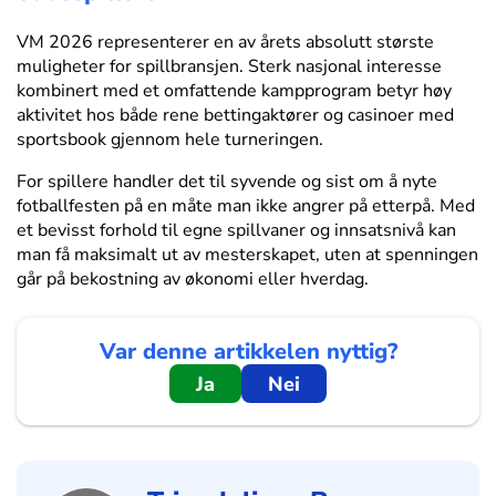
VM 2026 representerer en av årets absolutt største
muligheter for spillbransjen. Sterk nasjonal interesse
kombinert med et omfattende kampprogram betyr høy
aktivitet hos både rene bettingaktører og casinoer med
sportsbook gjennom hele turneringen.
For spillere handler det til syvende og sist om å nyte
fotballfesten på en måte man ikke angrer på etterpå. Med
et bevisst forhold til egne spillvaner og innsatsnivå kan
man få maksimalt ut av mesterskapet, uten at spenningen
går på bekostning av økonomi eller hverdag.
Var denne artikkelen nyttig?
Ja
Nei