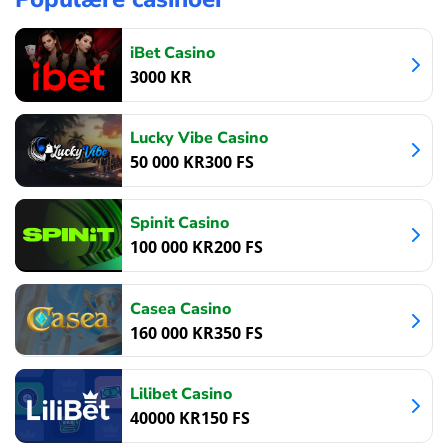
iBet Casino
3000
KR
Lucky Vibe Casino
50 000
KR
300
FS
Spinit Casino
100 000
KR
200
FS
Casea Casino
160 000
KR
350
FS
Lilibet Casino
40000
KR
150
FS