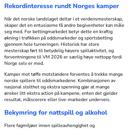
Rekordinteresse rundt Norges kamper
Når det norske landslaget deltar i et verdensmesterskap,
skaper det en entusiasme få andre begivenheter kan måle
seg med. For bettingmarkedet betyr dette en kraftig
økning i trafikken på oddsmarkeder og sportsbetting
gjennom hele turneringen. Historisk har store
mesterskap ført til betydelig høyere spillaktivitet, og
forventningene til VM 2026 er særlig høye nettopp fordi
Norge selv er med.
Kamper mot tøffe motstandere forventes å trekke mange
norske spillere til oddsmarkedene. Kombinasjonen av
nasjonal stolthet og ekstra spenning gjør at mange
ønsker litt ekstra action på kampene, enten det gjelder
resultat, målscorere eller live-markeder underveis.
Bekymring for nattspill og alkohol
Flere fagmiljøer innen spilleavhengighet og