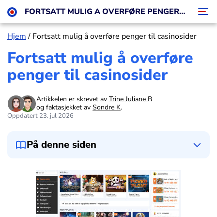
FORTSATT MULIG Å OVERFØRE PENGER TIL CASINOSIDER
Hjem
/
Fortsatt mulig å overføre penger til casinosider
Fortsatt mulig å overføre
penger til casinosider
Artikkelen er skrevet av
Trine Juliane B
og faktasjekket av
Sondre K
.
Oppdatert 23. jul 2026
På denne siden