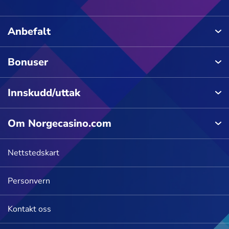
Anbefalt
Bonuser
Innskudd/uttak
Om Norgecasino.com
Nettstedskart
Personvern
Kontakt oss