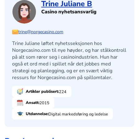
Trine Juliane B
Casino nyhetsansvarlig
trine@norgecasino.com
Trine Juliane løftet nyhetsseksjonen hos
Norgecasino.com til nye høyder, og har stålkontroll
på alt som rører seg i casinoindustrien. Hun har
også et ord med i spillet når det jobbes med
strategi og planlegging, og er en svært viktig
ressurs for Norgecasino.com på spillomtaler.
Artikler publisert:
224
Ansatt:
2015
Utdannelse:
Digital markedsføring og ledelse