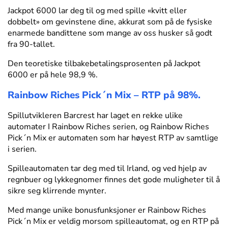
Jackpot 6000 lar deg til og med spille «kvitt eller
dobbelt» om gevinstene dine, akkurat som på de fysiske
enarmede bandittene som mange av oss husker så godt
fra 90-tallet.
Den teoretiske tilbakebetalingsprosenten på Jackpot
6000 er på hele 98,9 %.
Rainbow Riches Pick´n Mix – RTP på 98%.
Spillutvikleren Barcrest har laget en rekke ulike
automater I Rainbow Riches serien, og Rainbow Riches
Pick´n Mix er automaten som har høyest RTP av samtlige
i serien.
Spilleautomaten tar deg med til Irland, og ved hjelp av
regnbuer og lykkegnomer finnes det gode muligheter til å
sikre seg klirrende mynter.
Med mange unike bonusfunksjoner er Rainbow Riches
Pick´n Mix er veldig morsom spilleautomat, og en RTP på