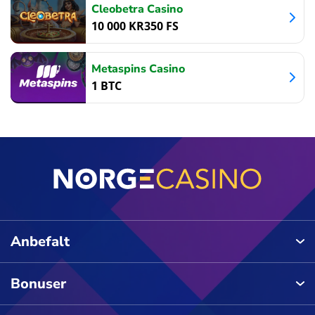
Cleobetra Casino
10 000
KR
350
FS
Metaspins Casino
1 BTC
Anbefalt
Bonuser