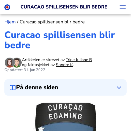
CURACAO SPILLISENSEN BLIR BEDRE
Hjem
/
Curacao spillisensen blir bedre
Curacao spillisensen blir
bedre
Artikkelen er skrevet av
Trine Juliane B
og faktasjekket av
Sondre K
.
Oppdatert 31. jan 2022
På denne siden