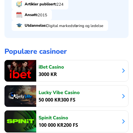
Artikler publisert:
224
Ansatt:
2015
Utdannelse:
Digital markedsføring og ledelse
Populære casinoer
iBet Casino
3000
KR
Lucky Vibe Casino
50 000
KR
300
FS
Spinit Casino
100 000
KR
200
FS