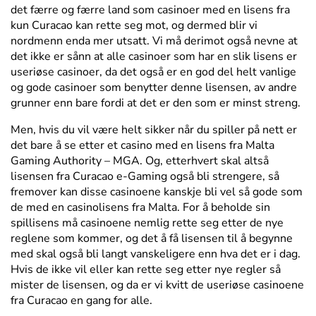
det færre og færre land som casinoer med en lisens fra
kun Curacao kan rette seg mot, og dermed blir vi
nordmenn enda mer utsatt. Vi må derimot også nevne at
det ikke er sånn at alle casinoer som har en slik lisens er
useriøse casinoer, da det også er en god del helt vanlige
og gode casinoer som benytter denne lisensen, av andre
grunner enn bare fordi at det er den som er minst streng.
Men, hvis du vil være helt sikker når du spiller på nett er
det bare å se etter et casino med en lisens fra Malta
Gaming Authority – MGA. Og, etterhvert skal altså
lisensen fra Curacao e-Gaming også bli strengere, så
fremover kan disse casinoene kanskje bli vel så gode som
de med en casinolisens fra Malta. For å beholde sin
spillisens må casinoene nemlig rette seg etter de nye
reglene som kommer, og det å få lisensen til å begynne
med skal også bli langt vanskeligere enn hva det er i dag.
Hvis de ikke vil eller kan rette seg etter nye regler så
mister de lisensen, og da er vi kvitt de useriøse casinoene
fra Curacao en gang for alle.