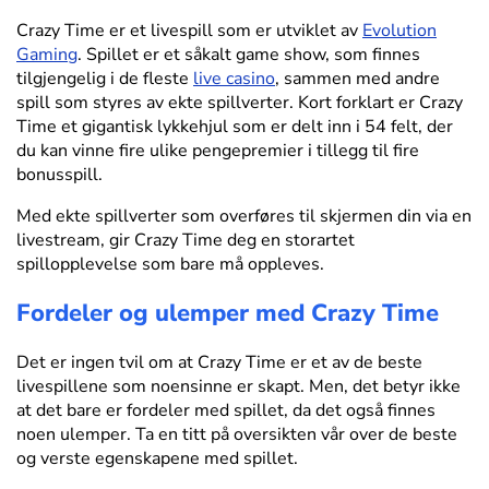
Crazy Time er et livespill som er utviklet av
Evolution
Gaming
. Spillet er et såkalt game show, som finnes
tilgjengelig i de fleste
live casino
, sammen med andre
spill som styres av ekte spillverter. Kort forklart er Crazy
Time et gigantisk lykkehjul som er delt inn i 54 felt, der
du kan vinne fire ulike pengepremier i tillegg til fire
bonusspill.
Med ekte spillverter som overføres til skjermen din via en
livestream, gir Crazy Time deg en storartet
spillopplevelse som bare må oppleves.
Fordeler og ulemper med Crazy Time
Det er ingen tvil om at Crazy Time er et av de beste
livespillene som noensinne er skapt. Men, det betyr ikke
at det bare er fordeler med spillet, da det også finnes
noen ulemper. Ta en titt på oversikten vår over de beste
og verste egenskapene med spillet.