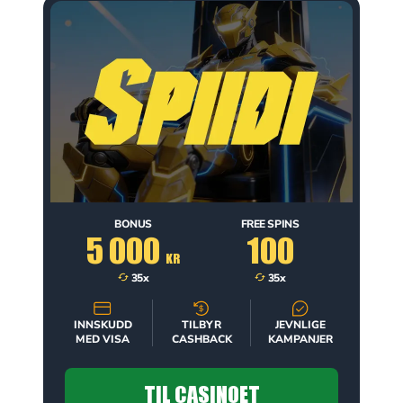
BONUS
FREE SPINS
5 000
100
KR
35x
35x
INNSKUDD
TILBYR
JEVNLIGE
MED VISA
CASHBACK
KAMPANJER
TIL CASINOET