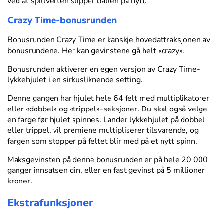
ved at spillverten slipper ballen på nytt.
Crazy Time-bonusrunden
Bonusrunden Crazy Time er kanskje hovedattraksjonen av
bonusrundene. Her kan gevinstene gå helt «crazy».
Bonusrunden aktiverer en egen versjon av Crazy Time-
lykkehjulet i en sirkusliknende setting.
Denne gangen har hjulet hele 64 felt med multiplikatorer
eller «dobbel» og «trippel»-seksjoner. Du skal også velge
en farge før hjulet spinnes. Lander lykkehjulet på dobbel
eller trippel, vil premiene multipliserer tilsvarende, og
fargen som stopper på feltet blir med på et nytt spinn.
Maksgevinsten på denne bonusrunden er på hele 20 000
ganger innsatsen din, eller en fast gevinst på 5 millioner
kroner.
Ekstrafunksjoner