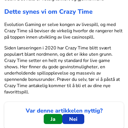
Dette synes vi om Crazy Time
Evolution Gaming er selve kongen av livespill, og med
Crazy Time så beviser de virkelig hvorfor de rangerer helt
på toppen innen utvikling av live casinospill.
Siden lanseringen i 2020 har Crazy Time blitt svært
populært blant nordmenn, og det er ikke uten grunn.
Crazy Time setter en helt ny standard for live game
shows. Her finner du gode gevinstmuligheter, en
underholdende spillopplevelse og massevis av
spennende bonusrunder. Prøver du selv, tør vi å påstå at
Crazy Time antakelig kommer til å bli et av dine nye
favorittspill.
Var denne artikkelen nyttig?
Ja
Nei