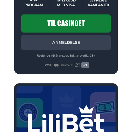
VIP-
INNSKUDD
JEVNLIGE
PROGRAM
MED VISA
KAMPANJER
TIL CASINOET
ANMELDELSE
Regler og vilkår gjelder. Spill ansvarlig. 18+
+1