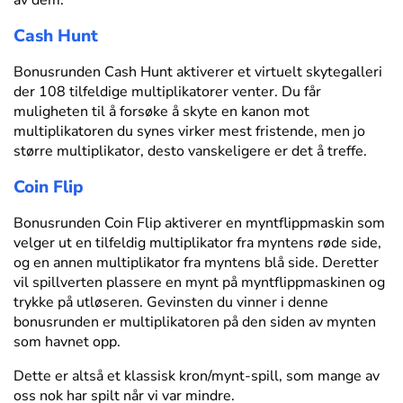
av dem.
Cash Hunt
Bonusrunden Cash Hunt aktiverer et virtuelt skytegalleri
der 108 tilfeldige multiplikatorer venter. Du får
muligheten til å forsøke å skyte en kanon mot
multiplikatoren du synes virker mest fristende, men jo
større multiplikator, desto vanskeligere er det å treffe.
Coin Flip
Bonusrunden Coin Flip aktiverer en myntflippmaskin som
velger ut en tilfeldig multiplikator fra myntens røde side,
og en annen multiplikator fra myntens blå side. Deretter
vil spillverten plassere en mynt på myntflippmaskinen og
trykke på utløseren. Gevinsten du vinner i denne
bonusrunden er multiplikatoren på den siden av mynten
som havnet opp.
Dette er altså et klassisk kron/mynt-spill, som mange av
oss nok har spilt når vi var mindre.