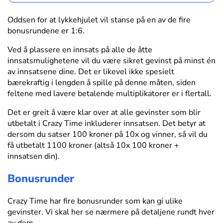
Oddsen for at lykkehjulet vil stanse på en av de fire
bonusrundene er 1:6.
Ved å plassere en innsats på alle de åtte
innsatsmulighetene vil du være sikret gevinst på minst én
av innsatsene dine. Det er likevel ikke spesielt
bærekraftig i lengden å spille på denne måten, siden
feltene med lavere betalende multiplikatorer er i flertall.
Det er greit å være klar over at alle gevinster som blir
utbetalt i Crazy Time inkluderer innsatsen. Det betyr at
dersom du satser 100 kroner på 10x og vinner, så vil du
få utbetalt 1100 kroner (altså 10x 100 kroner +
innsatsen din).
Bonusrunder
Crazy Time har fire bonusrunder som kan gi ulike
gevinster. Vi skal her se nærmere på detaljene rundt hver