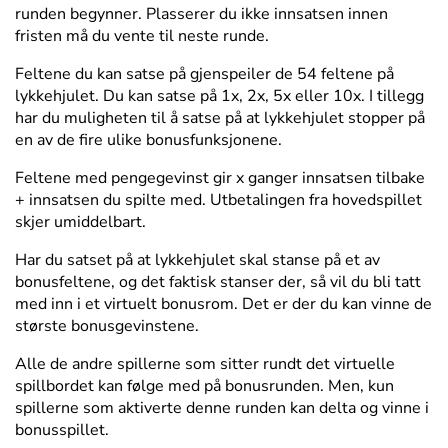
runden begynner. Plasserer du ikke innsatsen innen
fristen må du vente til neste runde.
Feltene du kan satse på gjenspeiler de 54 feltene på
lykkehjulet. Du kan satse på 1x, 2x, 5x eller 10x. I tillegg
har du muligheten til å satse på at lykkehjulet stopper på
en av de fire ulike bonusfunksjonene.
Feltene med pengegevinst gir x ganger innsatsen tilbake
+ innsatsen du spilte med. Utbetalingen fra hovedspillet
skjer umiddelbart.
Har du satset på at lykkehjulet skal stanse på et av
bonusfeltene, og det faktisk stanser der, så vil du bli tatt
med inn i et virtuelt bonusrom. Det er der du kan vinne de
største bonusgevinstene.
Alle de andre spillerne som sitter rundt det virtuelle
spillbordet kan følge med på bonusrunden. Men, kun
spillerne som aktiverte denne runden kan delta og vinne i
bonusspillet.