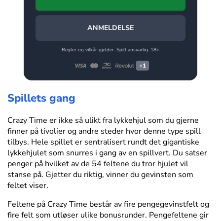
ANMELDELSE
Regler og vilkår gjelder. Spill ansvarlig. 18+
+1
Spillets gang
Crazy Time er ikke så ulikt fra lykkehjul som du gjerne
finner på tivolier og andre steder hvor denne type spill
tilbys. Hele spillet er sentralisert rundt det gigantiske
lykkehjulet som snurres i gang av en spillvert. Du satser
penger på hvilket av de 54 feltene du tror hjulet vil
stanse på. Gjetter du riktig, vinner du gevinsten som
feltet viser.
Feltene på Crazy Time består av fire pengegevinstfelt og
fire felt som utløser ulike bonusrunder. Pengefeltene gir