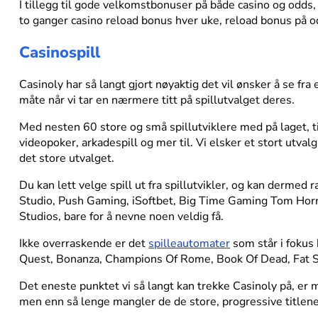
I tillegg til gode velkomstbonuser på både casino og odds
to ganger casino reload bonus hver uke, reload bonus på o
Casinospill
Casinoly har så langt gjort nøyaktig det vil ønsker å se fra
måte når vi tar en nærmere titt på spillutvalget deres.
Med nesten 60 store og små spillutviklere med på laget, ti
videopoker, arkadespill og mer til. Vi elsker et stort utvalg 
det store utvalget.
Du kan lett velge spill ut fra spillutvikler, og kan derme
Studio, Push Gaming, iSoftbet, Big Time Gaming Tom Hor
Studios, bare for å nevne noen veldig få.
Ikke overraskende er det
spilleautomater
som står i fokus 
Quest, Bonanza, Champions Of Rome, Book Of Dead, Fat S
Det eneste punktet vi så langt kan trekke Casinoly på, er
men enn så lenge mangler de de store, progressive titlen