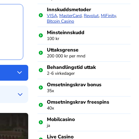
Innskuddsmetoder
VISA
,
MasterCard
,
Revolut
,
MiFinity
,
Bitcoin Casino
Minsteinnskudd
100 kr
Uttaksgrense
200 000 kr per mnd
Behandlingstid uttak
2-6 virkedager
Omsetningskrav bonus
35x
Omsetningskrav freespins
40x
Mobilcasino
ja
Live Casino