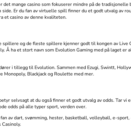
, er det mange casino som fokuserer mindre på de tradisjonelle 
ide. Er du fan av virtuelle spill finner du et godt utvalg av rou
fra et casino av denne kvaliteten.
e spillere og de fleste spillere kjenner godt til kongen av Live 
y. Å ha et stort navn som Evolution Gaming med på laget er al
dører i tillegg til Evolution. Sammen med Ezugi, Swintt, Holl
Live Monopoly, Blackjack og Roulette med mer.
t betyr selvsagt at du også finner et godt utvalg av odds. Tar v
gode odds på alle typer sport, verden over.
fan av dart, svømming, hester, basketball, volleyball, e-sport, 
s Casinoly.