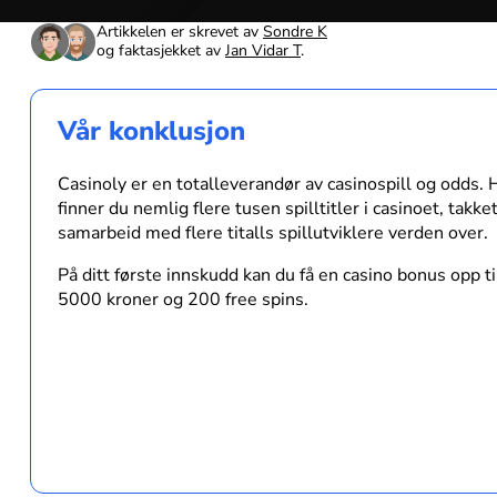
Artikkelen er skrevet av
Sondre K
og faktasjekket av
Jan Vidar T
.
Vår konklusjon
Casinoly er en totalleverandør av casinospill og odds. 
finner du nemlig flere tusen spilltitler i casinoet, takk
samarbeid med flere titalls spillutviklere verden over.
På ditt første innskudd kan du få en casino bonus opp ti
5000 kroner og 200 free spins.