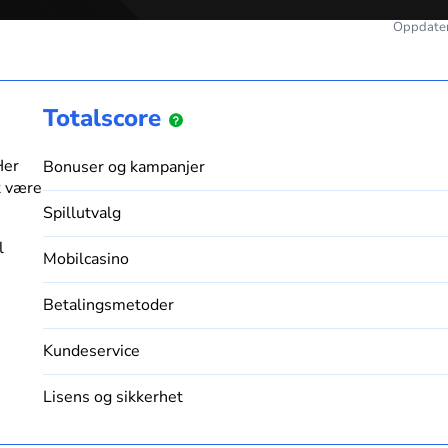
Oppdater
Totalscore
Her
Bonuser og kampanjer
et være
Spillutvalg
l
Mobilcasino
Betalingsmetoder
Kundeservice
Lisens og sikkerhet