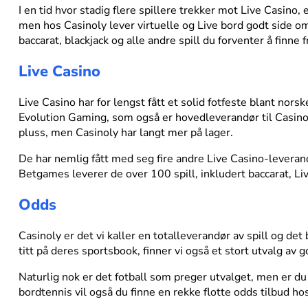
I en tid hvor stadig flere spillere trekker mot Live Casino
men hos Casinoly lever virtuelle og Live bord godt side om s
baccarat, blackjack og alle andre spill du forventer å finne 
Live Casino
Live Casino har for lengst fått et solid fotfeste blant norsk
Evolution Gaming, som også er hovedleverandør til Casinol
pluss, men Casinoly har langt mer på lager.
De har nemlig fått med seg fire andre Live Casino-leveran
Betgames leverer de over 100 spill, inkludert baccarat, 
Odds
Casinoly er det vi kaller en totalleverandør av spill og de
titt på deres sportsbook, finner vi også et stort utvalg av 
Naturlig nok er det fotball som preger utvalget, men er du 
bordtennis vil også du finne en rekke flotte odds tilbud ho