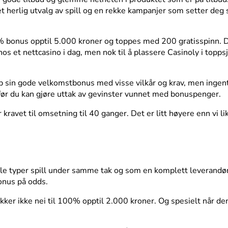
 herlig utvalg av spill og en rekke kampanjer som setter deg s
% bonus opptil 5.000 kroner og toppes med 200 gratisspinn. D
s et nettcasino i dag, men nok til å plassere Casinoly i toppsj
pp sin gode velkomstbonus med visse vilkår og krav, men ingent
ør du kan gjøre uttak av gevinster vunnet med bonuspenger.
kravet til omsetning til 40 ganger. Det er litt høyere enn vi li
alle typer spill under samme tak og som en komplett leverandør
onus på odds.
ker ikke nei til 100% opptil 2.000 kroner. Og spesielt når d