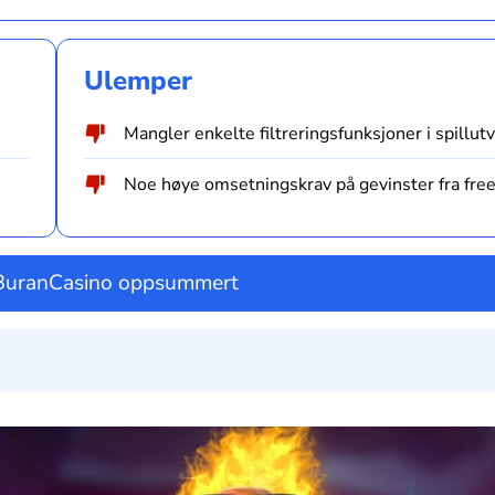
Ulemper
Mangler enkelte filtreringsfunksjoner i spillut
Noe høye omsetningskrav på gevinster fra free
BuranCasino oppsummert