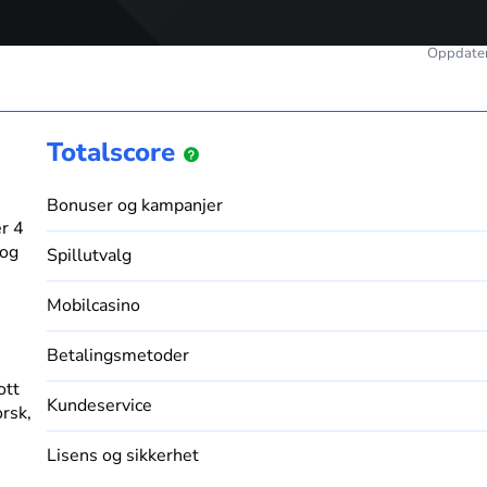
Oppdater
Totalscore
Bonuser og kampanjer
r 4
 og
Spillutvalg
Mobilcasino
Betalingsmetoder
ott
Kundeservice
orsk,
Lisens og sikkerhet