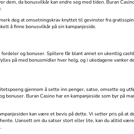
ver dem, da bonusvilkår kan endre seg med tiden. Buran Casin
v.
n merk deg at omsetningskrav knyttet til gevinster fra gratissp
elt å finne bonusvilkår på sin kampanjeside.
fordeler og bonuser. Spillere får blant annet en ukentlig cas
 fylles på med bonusmidler hver helg, og i ukedagene vanker d
itetspoeng gjennom å sette inn penger, satse, omsette og utf
er og bonuser. Buran Casino har en kampanjeside som byr på m
kampanjesiden kan være et bevis på dette. Vi setter pris på at d
 hente. Uansett om du satser stort eller lite, kan du alltid være
.