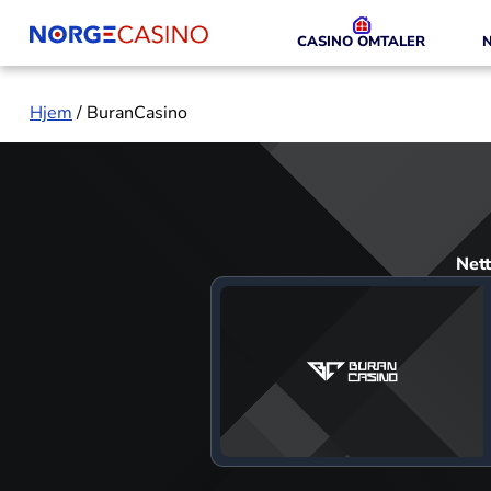
CASINO OMTALER
Hjem
/
BuranCasino
Nett