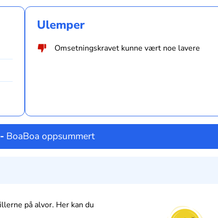
Ulemper
Omsetningskravet kunne vært noe lavere
 -
BoaBoa oppsummert
illerne på alvor. Her kan du