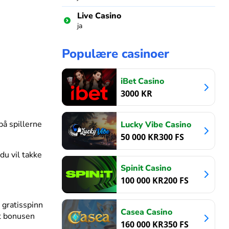
Live Casino
ja
Populære casinoer
iBet Casino
3000
KR
på spillerne
Lucky Vibe Casino
50 000
KR
300
FS
du vil takke
Spinit Casino
100 000
KR
200
FS
 gratisspinn
Casea Casino
rt bonusen
160 000
KR
350
FS