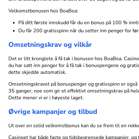
Velkomstbonusen hos BoaBoa:
På ditt første innskudd får du en bonus på 100 % innt
Du får 200 gratisspinn når du setter inn penger for fø
Omsetningskrav og vilkår
Det er litt kronglete å få tak i bonusen hos BoaBoa. Casino
du har satt inn penger for å få tak i bonuspengene og grati
dette skjedde automatisk.
Omsetningskravet på bonuspenger og gratisspinn er ogs
35 ganger, noe som gir et effektivt omsetningskrav på he
Dette mener vi er i høyeste laget.
Øvrige kampanjer og tilbud
Ut over en solid velkomstbonus kan du se frem til en rek
Casinoet har både faste og tidsbegrensede kampanjer, og få