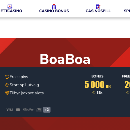
NETTCASINO
CASINO BONUS
CASINOSPILL
SP
BoaBoa
Free spins
BONUS
FREE
5 000
2
Stort spillutvalg
KR
Tilbyr jackpot slots
35x
+2