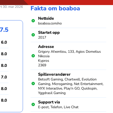
Fakta om boaboa
t 30. mar 2026
Nettside
boaboa.com/no
7.5
Startet opp
2017
6.0
Adresse
Grigory Afxentiou, 133, Agios Dometius
8.0
Nikosia
Kypros
8.0
2369
Spilleverandører
7.0
Betsoft Gaming, Chartwell, Evolution
Gaming, Microgaming, Net Entertainment,
8.0
NYX Interactive, Play’n GO, Quickspin,
Yggdrasil Gaming
8.0
Support via
E-post, Telefon, Live Chat