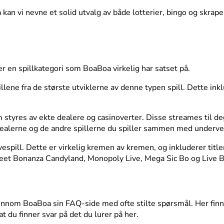
kan vi nevne et solid utvalg av både lotterier, bingo og skrape
er en spillkategori som BoaBoa virkelig har satset på.
pillene fra de største utviklerne av denne typen spill. Dette ink
styres av ekte dealere og casinoverter. Disse streames til deg
dealerne og de andre spillerne du spiller sammen med underve
vespill. Dette er virkelig kremen av kremen, og inkluderer titl
weet Bonanza Candyland, Monopoly Live, Mega Sic Bo og Live B
 innom BoaBoa sin FAQ-side med ofte stilte spørsmål. Her finn
at du finner svar på det du lurer på her.