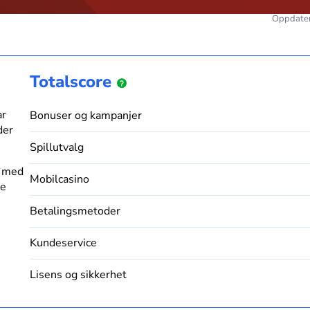
Oppdater
Totalscore
ar
Bonuser og kampanjer
der
Spillutvalg
, med
Mobilcasino
te
Betalingsmetoder
Kundeservice
Lisens og sikkerhet