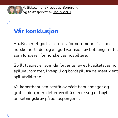
Artikkelen er skrevet av
Sondre K
og faktasjekket av
Jan Vidar T
.
Vår konklusjon
BoaBoa er et godt alternativ for nordmenn. Casinoet h
norske nettsider og en god variasjon av betalingsmeto
som fungerer for norske casinospillere.
Spillutvalget er som du forventer av et kvalitetscasino
spilleautomater, livespill og bordspill fra de mest kjen
spillutviklerne.
Velkomstbonusen består av både bonuspenger og
gratisspinn, men det er verdt å merke seg et høyt
omsetningskrav på bonuspengene.