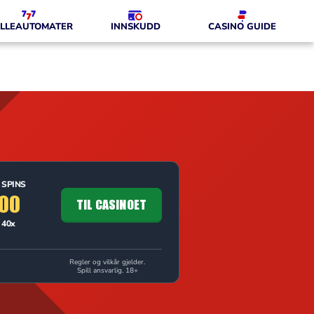
ILLEAUTOMATER
INNSKUDD
CASINO GUIDE
 SPINS
00
TIL CASINOET
40x
Regler og vilkår gjelder.
Spill ansvarlig. 18+