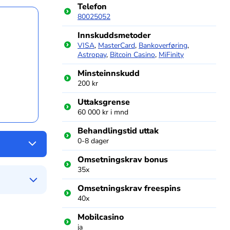
Telefon
80025052
Innskuddsmetoder
VISA
,
MasterCard
,
Bankoverføring
,
Astropay
,
Bitcoin Casino
,
MiFinity
Minsteinnskudd
200 kr
Uttaksgrense
60 000 kr i mnd
Behandlingstid uttak
0-8 dager
Omsetningskrav bonus
35x
Omsetningskrav freespins
40x
Mobilcasino
ja