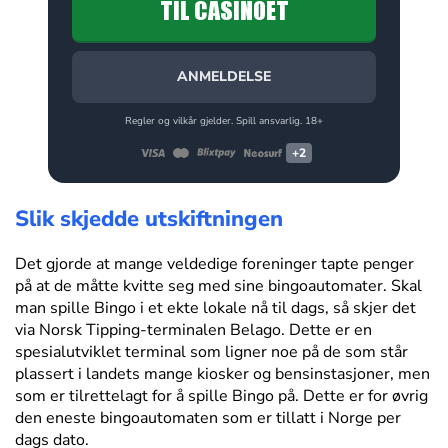
TIL CASINOET
ANMELDELSE
Regler og vilkår gjelder. Spill ansvarlig. 18+
+2
Slik skjedde utskiftningen
Det gjorde at mange veldedige foreninger tapte penger
på at de måtte kvitte seg med sine bingoautomater. Skal
man spille Bingo i et ekte lokale nå til dags, så skjer det
via Norsk Tipping-terminalen Belago. Dette er en
spesialutviklet terminal som ligner noe på de som står
plassert i landets mange kiosker og bensinstasjoner, men
som er tilrettelagt for å spille Bingo på. Dette er for øvrig
den eneste bingoautomaten som er tillatt i Norge per
dags dato.