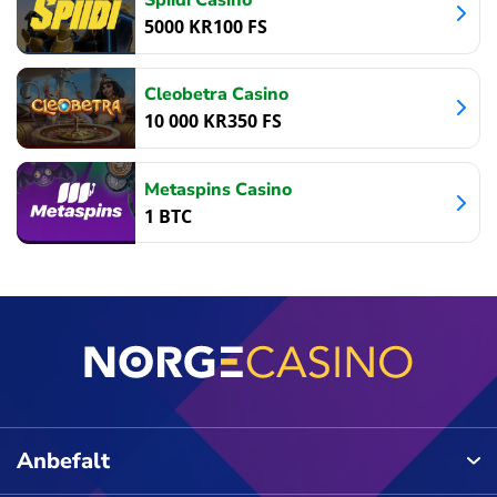
Spiidi Casino
5000
KR
100
FS
Cleobetra Casino
10 000
KR
350
FS
Metaspins Casino
1 BTC
Anbefalt