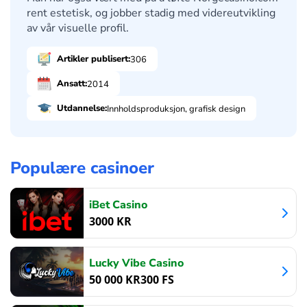
rent estetisk, og jobber stadig med videreutvikling
av vår visuelle profil.
Artikler publisert:
306
Ansatt:
2014
Utdannelse:
Innholdsproduksjon, grafisk design
Populære casinoer
iBet Casino
3000
KR
Lucky Vibe Casino
50 000
KR
300
FS